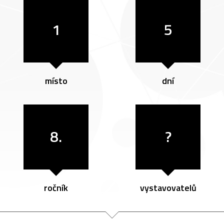
1
5
místo
dní
8.
?
ročník
vystavovatelů