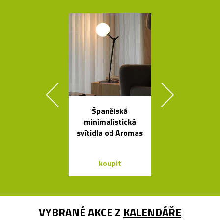
Španělská
Legendární r
minimalistická
stolní lampi
svítidla od Aromas
Dalú
koupit
koupit
VYBRANÉ AKCE Z
KALENDÁŘE