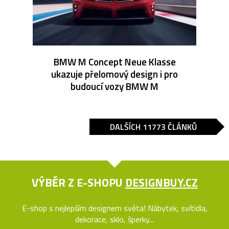
BMW M Concept Neue Klasse
ukazuje přelomový design i pro
budoucí vozy BMW M
DALŠÍCH 11773 ČLÁNKŮ
VÝBĚR Z E-SHOPU
DESIGNBUY.CZ
E-shop s nejlepším designem světa! Nábytek, svítidla,
dekorace, sklo, šperky...