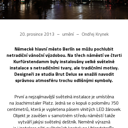
20. prosince 2013
umění
Ondřej Krynek
Německé hlavní město Berlín se můžu pochlubit
netradiční vánoční výzdobou. Na třech náměstí ve čtvrti
Kurfürstendamm byly instalovány velké světelné
instalace s netradičními tvary, ale tradičními motivy.
Designeři ze studia Brut Delux se snažili navodit
správnou atmosféru trochu odlišnými symboly.
První a nejzajímavější světelná instalace je umístěna
na Joachimstaler Platz. Jedná se o kopuli o poloměru 750
centimetrů, která je vypletena pásem vlnitých LED žárovek.
Objekt je zavěšen v samotném středu náměstí takže
vytváří jakýsi světelný deštník. Neméně výrazná