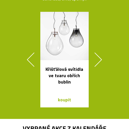
Křišťálová svítidla
Španělsk
ve tvaru obřích
minimalisti
bublin
svítidla od A
koupit
koupit
VYBRANÉ AKCE Z
KALENDÁŘE