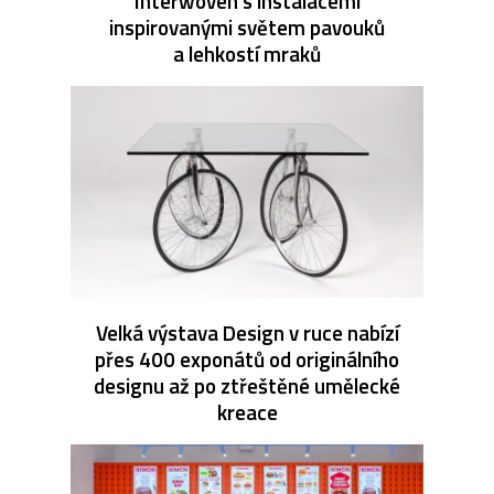
Interwoven s instalacemi
inspirovanými světem pavouků
a lehkostí mraků
Velká výstava Design v ruce nabízí
přes 400 exponátů od originálního
designu až po ztřeštěné umělecké
kreace