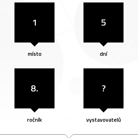
1
5
místo
dní
8.
?
ročník
vystavovatelů