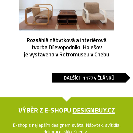
Rozsáhlá nábytková a interiérová
tvorba Dřevopodniku Holešov
je vystavena v Retromuseu v Chebu
DALŠÍCH 11774 ČLÁNKŮ
VÝBĚR Z E-SHOPU
DESIGNBUY.CZ
E-shop s nejlepším designem světa! Nábytek, svítidla,
dekorace, sklo, šperky...