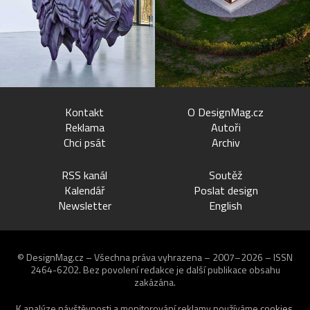
Kontakt
O DesignMag.cz
Reklama
Autoři
Chci psát
Archiv
RSS kanál
Soutěž
Kalendář
Poslat design
Newsletter
English
© DesignMag.cz – Všechna práva vyhrazena – 2007–2026 – ISSN
2464-6202.
Bez povolení redakce je další publikace obsahu
zakázána.
K analýze návštěvnosti a monitorování reklamy používáme
cookies
.