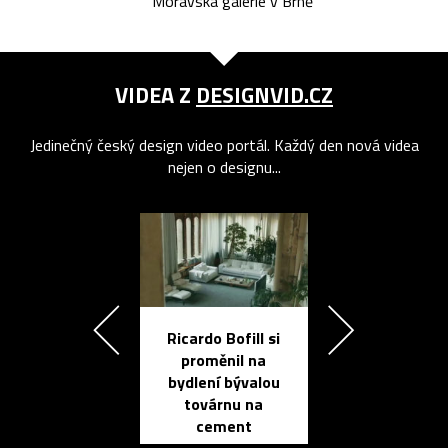
Moravská galerie v Brně
VIDEA Z
DESIGNVID.CZ
Jedinečný český design video portál. Každý den nová videa
nejen o designu...
Ricardo Bofill si
Přichází ten
proměnil na
propracovan
bydlení bývalou
elektronic
továrnu na
zápisník
cement
reMarkable