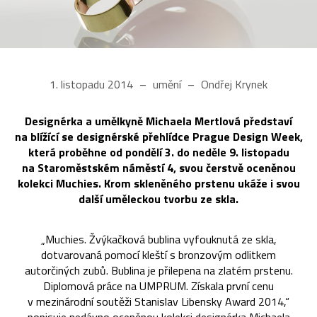
1. listopadu 2014
umění
Ondřej Krynek
Designérka a umělkyně Michaela Mertlová představí
na blížící se designérské přehlídce Prague Design Week,
která proběhne od pondělí 3. do neděle 9. listopadu
na Staroměstském náměstí 4, svou čerstvě oceněnou
kolekci Muchies. Krom skleněného prstenu ukáže i svou
další uměleckou tvorbu ze skla.
„Muchies. Žvýkačková bublina vyfouknutá ze skla,
dotvarovaná pomocí kleští s bronzovým odlitkem
autorčiných zubů. Bublina je přilepena na zlatém prstenu.
Diplomová práce na UMPRUM. Získala první cenu
v mezinárodní soutěži Stanislav Libensky Award 2014,“