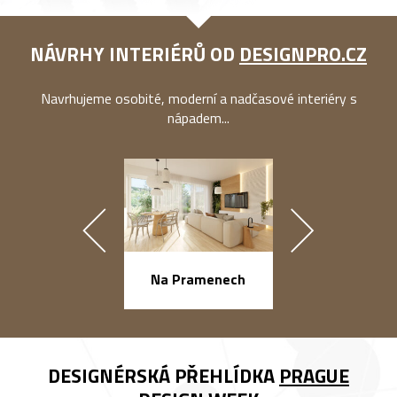
NÁVRHY INTERIÉRŮ OD
DESIGNPRO.CZ
Navrhujeme osobité, moderní a nadčasové interiéry s
nápadem...
náměstí Na Ba
Na Pramenech
DESIGNÉRSKÁ PŘEHLÍDKA
PRAGUE