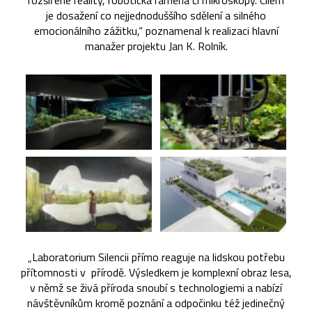
rozšířené reality, robotická ramena či mikroskopy. Cílem
je dosažení co nejjednoduššího sdělení a silného
emocionálního zážitku,“ poznamenal k realizaci hlavní
manažer projektu Jan K. Rolník.
„Laboratorium Silencii přímo reaguje na lidskou potřebu
přítomnosti v přírodě. Výsledkem je komplexní obraz lesa,
v němž se živá příroda snoubí s technologiemi a nabízí
návštěvníkům kromě poznání a odpočinku též jedinečný