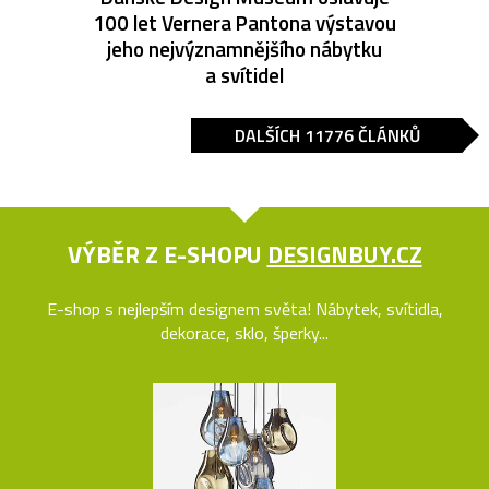
100 let Vernera Pantona výstavou
jeho nejvýznamnějšího nábytku
a svítidel
DALŠÍCH 11776 ČLÁNKŮ
VÝBĚR Z E-SHOPU
DESIGNBUY.CZ
E-shop s nejlepším designem světa! Nábytek, svítidla,
dekorace, sklo, šperky...