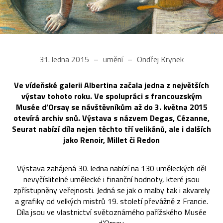
31. ledna 2015
umění
Ondřej Krynek
Ve vídeňské galerii Albertina začala jedna z největších
výstav tohoto roku. Ve spolupráci s francouzským
Musée d’Orsay se návštěvníkům až do 3. května 2015
otevírá archiv snů. Výstava s názvem Degas, Cézanne,
Seurat nabízí díla nejen těchto tří velikánů, ale i dalších
jako Renoir, Millet či Redon
Výstava zahájená 30. ledna nabízí na 130 uměleckých děl
nevyčíslitelné umělecké i finanční hodnoty, které jsou
zpřístupněny veřejnosti. Jedná se jak o malby tak i akvarely
a grafiky od velkých mistrů 19. století převážně z Francie.
Díla jsou ve vlastnictví světoznámého pařížského Musée