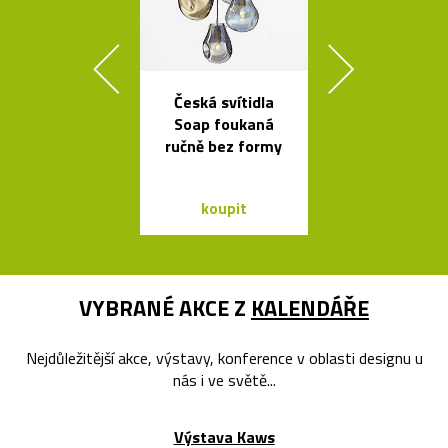
Česká svítidla
České ruč
Soap foukaná
foukané skle
ručně bez formy
Bubble od 
koupit
koupit
VYBRANÉ AKCE Z
KALENDÁŘE
Nejdůležitější akce, výstavy, konference v oblasti designu u
nás i ve světě...
Výstava Kaws