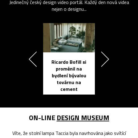
Jedinečný český design video portál. Každý den nová videa
nejen o designu...
Ricardo Bofill si
Přichází ten
proměnil na
propracovan
bydlení bývalou
elektronic
továrnu na
zápisník
cement
reMarkable
ON-LINE
DESIGN MUSEUM
Víte, že stolní lampa Taccia byla navrhována jako svítící