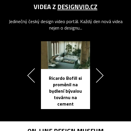
VIDEA Z
DESIGNVID.CZ
Jedinečný český design video portál. Každý den nová videa
nejen o designu...
Ricardo Bofill si
Přichází ten
proměnil na
propracovan
bydlení bývalou
elektronic
továrnu na
zápisník
cement
reMarkable