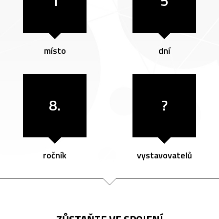
1
5
místo
dní
8.
?
ročník
vystavovatelů