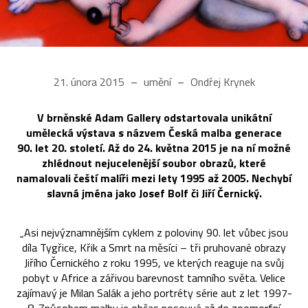
21. února 2015
umění
Ondřej Krynek
V brněnské Adam Gallery odstartovala unikátní
umělecká výstava s názvem Česká malba generace
90. let 20. století. Až do 24. května 2015 je na ní možné
zhlédnout nejucelenější soubor obrazů, které
namalovali čeští malíři mezi lety 1995 až 2005. Nechybí
slavná jména jako Josef Bolf či Jiří Černický.
„Asi nejvýznamnějším cyklem z poloviny 90. let vůbec jsou
díla Tygřice, Křik a Smrt na měsíci – tři pruhované obrazy
Jiřího Černického z roku 1995, ve kterých reaguje na svůj
pobyt v Africe a zářivou barevnost tamního světa. Velice
zajímavý je Milan Salák a jeho portréty série aut z let 1997-