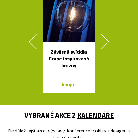
Závěsná svítidla
Geometric
Grape inspirovaná
tvarovaná sví
hrozny
Form
koupit
koupit
VYBRANÉ AKCE Z
KALENDÁŘE
Nejdůležitější akce, výstavy, konference v oblasti designu u
nás i ve světě...