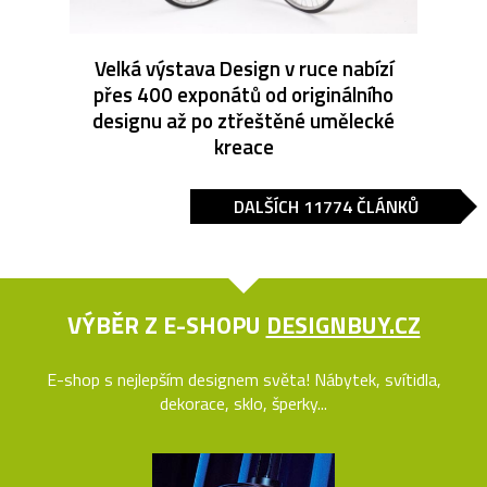
Velká výstava Design v ruce nabízí
přes 400 exponátů od originálního
designu až po ztřeštěné umělecké
kreace
DALŠÍCH 11774 ČLÁNKŮ
VÝBĚR Z E-SHOPU
DESIGNBUY.CZ
E-shop s nejlepším designem světa! Nábytek, svítidla,
dekorace, sklo, šperky...