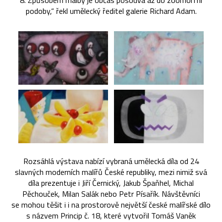
8. Způsobem malby je občas posouvá až do zoomorfní
podoby,“ řekl umělecký ředitel galerie Richard Adam.
Rozsáhlá výstava nabízí vybraná umělecká díla od 24
slavných moderních malířů České republiky, mezi nimiž svá
díla prezentuje i Jiří Černický, Jakub Špaňhel, Michal
Pěchouček, Milan Salák nebo Petr Písařík. Návštěvníci
se mohou těšit i i na prostorově největší české malířské dílo
s názvem Princip č. 18, které vytvořil Tomáš Vaněk