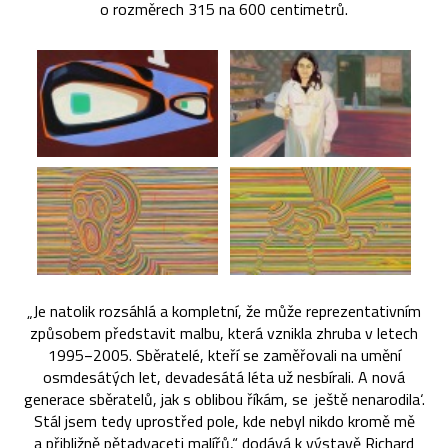
o rozměrech 315 na 600 centimetrů.
„Je natolik rozsáhlá a kompletní, že může reprezentativním
způsobem představit malbu, která vznikla zhruba v letech
1995−2005. Sběratelé, kteří se zaměřovali na umění
osmdesátých let, devadesátá léta už nesbírali. A nová
generace sběratelů, jak s oblibou říkám, se ‚ještě nenarodila‘.
Stál jsem tedy uprostřed pole, kde nebyl nikdo kromě mě
a přibližně pětadvaceti malířů,“ dodává k výstavě Richard