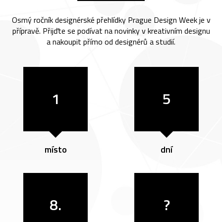
Osmý ročník designérské přehlídky Prague Design Week je v
přípravě. Přijďte se podívat na novinky v kreativním designu
a nakoupit přímo od designérů a studií.
1
5
místo
dní
8.
?