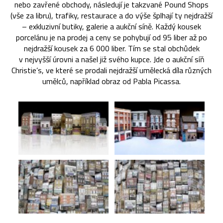
nebo zavřené obchody, následují je takzvané Pound Shops
(vše za libru), trafiky, restaurace a do výše šplhají ty nejdražší
– exkluzivní butiky, galerie a aukční síně. Každý kousek
porcelánu je na prodej a ceny se pohybují od 95 liber až po
nejdražší kousek za 6 000 liber. Tím se stal obchůdek
v nejvyšší úrovni a našel již svého kupce. Jde o aukční síň
Christie’s, ve které se prodali nejdražší umělecká díla různých
umělců, například obraz od Pabla Picassa.