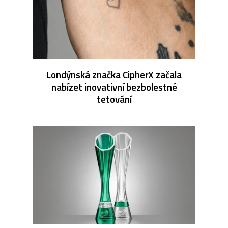
Londýnská značka CipherX začala
nabízet inovativní bezbolestné
tetování