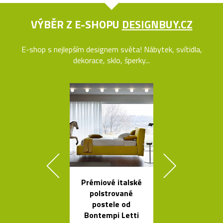
VÝBĚR Z E-SHOPU
DESIGNBUY.CZ
E-shop s nejlepším designem světa! Nábytek, svítidla,
dekorace, sklo, šperky...
Prémiové italské
Svítidla o
polstrované
architekta op
postele od
Sydney Jor
Bontempi Letti
Utzona