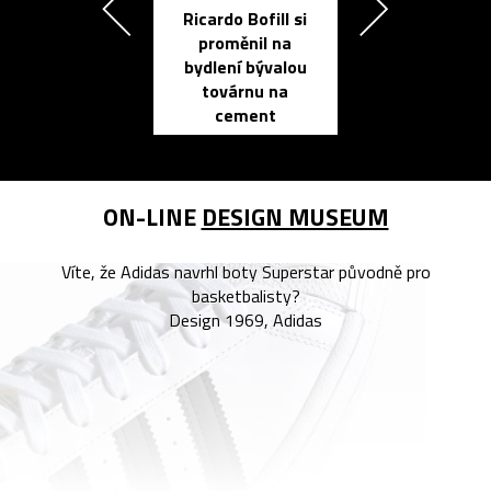
Ricardo Bofill si
Přichází ten
proměnil na
propracovan
bydlení bývalou
elektronic
továrnu na
zápisník
cement
reMarkable
ON-LINE
DESIGN MUSEUM
Víte, že Adidas navrhl boty Superstar původně pro
basketbalisty?
Design 1969, Adidas