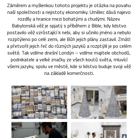
Záměrem a myšlenkou tohoto projektu je otázka na povahu
naší společnosti a nejistoty ekonomiky. Umělec dává najevo
rozdíly a hranice mezi bohatými a chudými. Název
Babylonská věž je spjatý s příběhem z Bible, kdy lidstvo
postavilo věž vzrůstající k nebi, aby si učinilo jméno a nebylo
rozptýleno po celé zemi, ale Bůh jejich plány zastavil. Zmátl
a přetvořil jejich řeč do různých jazyků a rozptýlil je po celém
světě. Tak vidíme dnešní Londýn – vidíme majitele obchodů,
podnikatele a velké značky ze všech koutů světa, mluvící
všemi jazyky, spolu ve městě, kde si lidstvo buduje svoji věž
na základě komerčnosti.