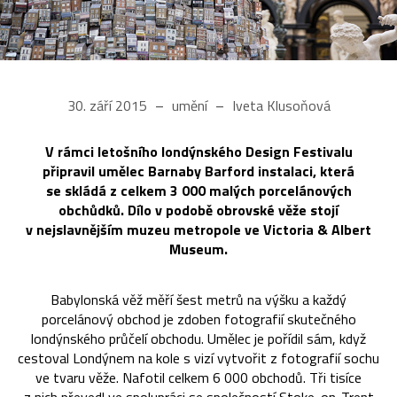
30. září 2015
umění
Iveta Klusoňová
V rámci letošního londýnského Design Festivalu
připravil umělec Barnaby Barford instalaci, která
se skládá z celkem 3 000 malých porcelánových
obchůdků. Dílo v podobě obrovské věže stojí
v nejslavnějším muzeu metropole ve Victoria & Albert
Museum.
Babylonská věž měří šest metrů na výšku a každý
porcelánový obchod je zdoben fotografií skutečného
londýnského průčelí obchodu. Umělec je pořídil sám, když
cestoval Londýnem na kole s vizí vytvořit z fotografií sochu
ve tvaru věže. Nafotil celkem 6 000 obchodů. Tři tisíce