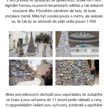
z nich převedl ve spolupráci se společností Stoke-on-Trent
digitální formou na povrch keramických odlitků a tak dokončil
současné dílo. Původním záměrem ale bylo, že bude
instalace menší. Měla být vysoká pouze 4 metry, ale ukázalo
se, že tak by se obchodů do věže vešlo pouze 1 000.
Bloky porcelánových obchodů jsou uspořádány do zužujícího
se tvaru a jsou seřazeny do 11 úrovní podle nákladů a ceny.
V nejspodnějších řadách jsou vyfoceny zchátralé a opuštěné