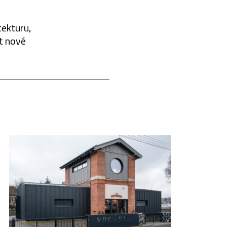
tekturu,
at nové