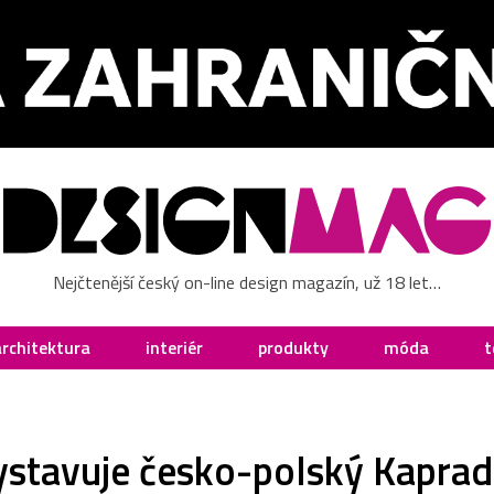
Nejčtenější český on-line design magazín, už 18 let…
architektura
interiér
produkty
móda
t
ystavuje česko-polský Kaprad