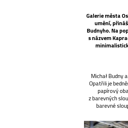
Galerie města Os
umění, přináš
Budnyho. Na popu
s názvem Kapradi
minimalistic
Michał Budny a J
Opatřili je bedn
papírový oba
z barevných slou
barevné sloup