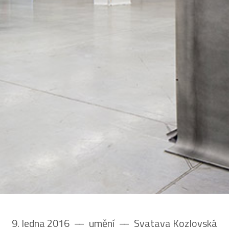
9. ledna 2016
––
umění
––
Svatava Kozlovská