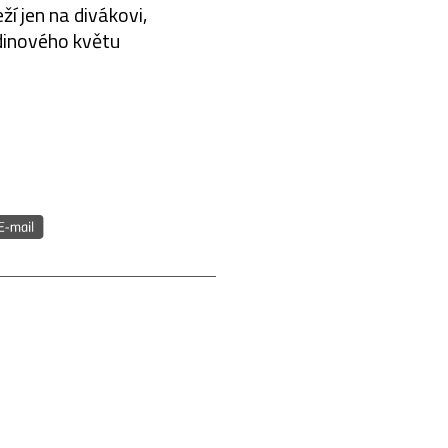
ží jen na divákovi,
adinového květu