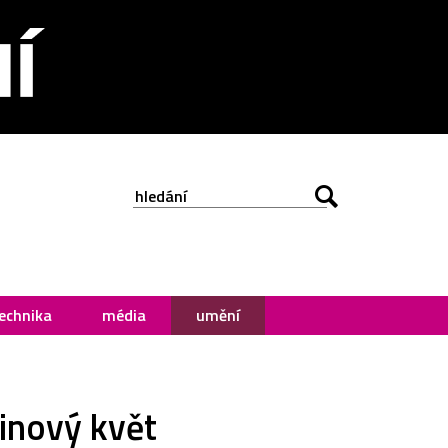
echnika
média
umění
inový květ