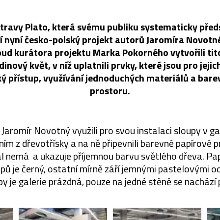
travy Plato, která svému publiku systematicky pře
í nyní česko-polský projekt autorů Jaromíra Novot
d kurátora projektu Marka Pokorného vytvořili tito
nový květ, v níž uplatnili prvky, které jsou pro jejic
ký přístup, využívání jednoduchých materiálů a barev
prostoru.
aromír Novotný využili pro svou instalaci sloupy v gal
ěním z dřevotřísky a na ně připevnili barevné papírové p
l nemá a ukazuje příjemnou barvu světlého dřeva. Pa
pů je černý, ostatní mírně září jemnými pastelovými od
y je galerie prázdná, pouze na jedné stěně se nachází 