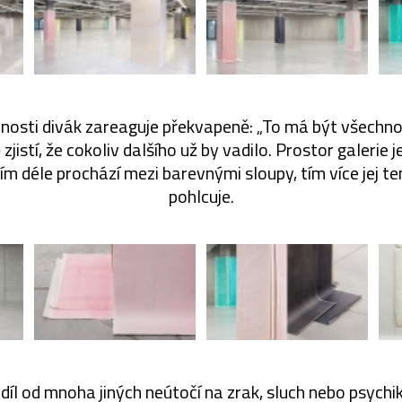
tnosti divák zareaguje překvapeně: „To má být všechno
zjistí, že cokoliv dalšího už by vadilo. Prostor galerie j
čím déle prochází mezi barevnými sloupy, tím více jej 
pohlcuje.
díl od mnoha jiných neútočí na zrak, sluch nebo psych