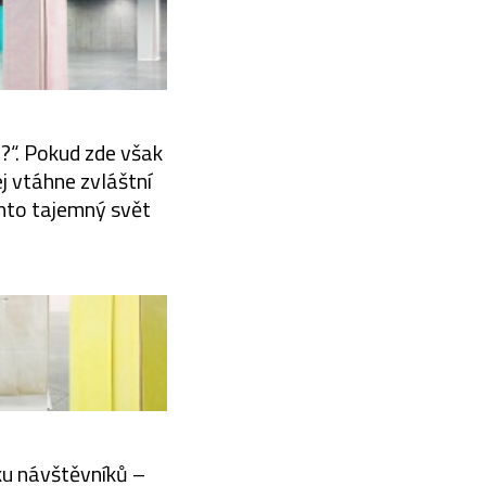
?“. Pokud zde však
ej vtáhne zvláštní
tento tajemný svět
iku návštěvníků –