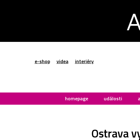
e-shop
videa
interiéry
homepage
události
Ostrava v