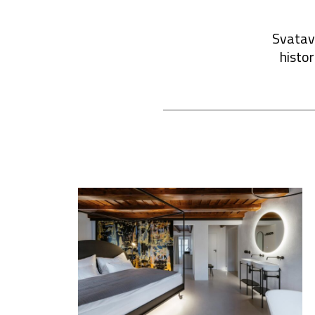
Svatava
histor