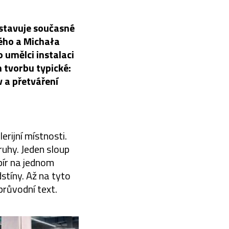
dstavuje současné
ného a Michała
 umělci instalaci
h tvorbu typické:
 a přetváření
erijní místnosti.
ruhy. Jeden sloup
pír na jednom
stíny. Až na tyto
průvodní text.