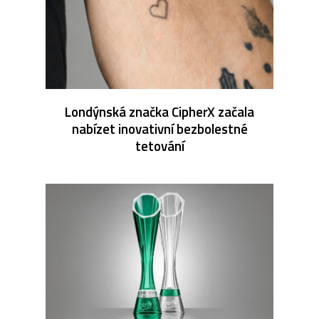
Londýnská značka CipherX začala
nabízet inovativní bezbolestné
tetování