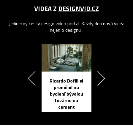
VIDEA Z
DESIGNVID.CZ
Jedinečný český design video portál. Každý den nová videa
nejen o designu...
Ricardo Bofill si
Přichází ten
proměnil na
propracovan
bydlení bývalou
elektronic
továrnu na
zápisník
cement
reMarkable