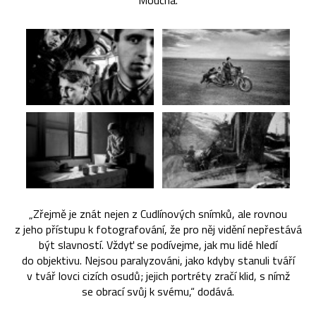
Moucha.
„Zřejmě je znát nejen z Cudlínových snímků, ale rovnou
z jeho přístupu k fotografování, že pro něj vidění nepřestává
být slavností. Vždyť se podívejme, jak mu lidé hledí
do objektivu. Nejsou paralyzováni, jako kdyby stanuli tváří
v tvář lovci cizích osudů; jejich portréty zračí klid, s nímž
se obrací svůj k svému,“ dodává.