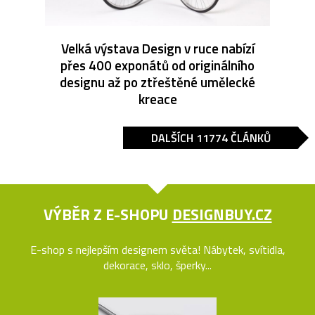
Velká výstava Design v ruce nabízí
přes 400 exponátů od originálního
designu až po ztřeštěné umělecké
kreace
DALŠÍCH 11774 ČLÁNKŮ
VÝBĚR Z E-SHOPU
DESIGNBUY.CZ
E-shop s nejlepším designem světa! Nábytek, svítidla,
dekorace, sklo, šperky...