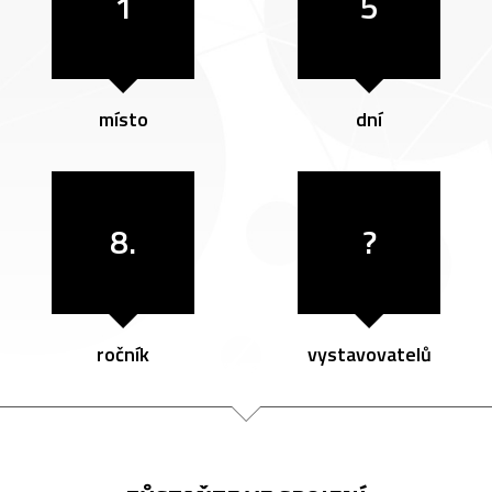
1
5
místo
dní
8.
?
ročník
vystavovatelů