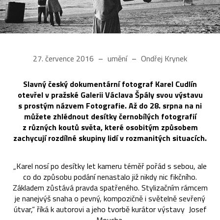
27. července 2016
umění
Ondřej Krynek
Slavný český dokumentární fotograf Karel Cudlín
otevřel v pražské Galerii Václava Špály svou výstavu
s prostým názvem Fotografie. Až do 28. srpna na ni
můžete zhlédnout desítky černobílých fotografií
z různých koutů světa, které osobitým způsobem
zachycují rozdílné skupiny lidí v rozmanitých situacích.
„Karel nosí po desítky let kameru téměř pořád s sebou, ale
co do způsobu podání nenastalo již nikdy nic fikčního.
Základem zůstává pravda spatřeného. Stylizačním rámcem
je nanejvýš snaha o pevný, kompozičně i světelně sevřený
útvar,“ říká k autorovi a jeho tvorbě kurátor výstavy Josef