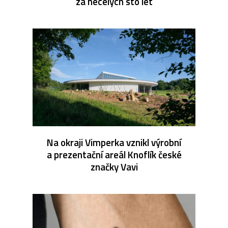
za necelých sto let
Na okraji Vimperka vznikl výrobní
a prezentační areál Knoflík české
značky Vavi