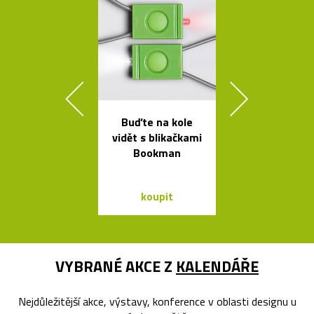
Buďte na kole
Závěsná
vidět s blikačkami
bambuso
Bookman
svítidla Bamb
dvou tvare
koupit
koupit
VYBRANÉ AKCE Z
KALENDÁŘE
Nejdůležitější akce, výstavy, konference v oblasti designu u