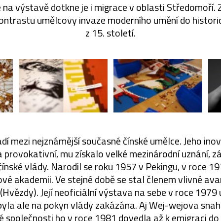
na výstavě dotkne je i migrace v oblasti Středomoří. 
kontrastu umělcovy invaze moderního umění do histor
z 15. století.
adí mezi nejznámější současné čínské umělce. Jeho inova
provokativní, mu získalo velké mezinárodní uznání, zá
 čínské vlády. Narodil se roku 1957 v Pekingu, v roce 1
ové akademii. Ve stejné době se stal členem vlivné av
 (Hvězdy). Její neoficiální výstava na sebe v roce 197
byla ale na pokyn vlády zakázána. Aj Wej-wejova sna
é společnosti ho v roce 1981 dovedla až k emigraci d