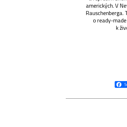
amerických. V Ne
Rauschenberga. Ti
o ready-made o
k ži