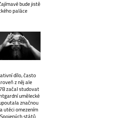
Zajímavé bude jistě
ického paláce
tivní dílo, často
roveň z něj ale
978 začal studovat
antgardní umělecké
9 upoutala značnou
ha utéci omezením
o Spojených států