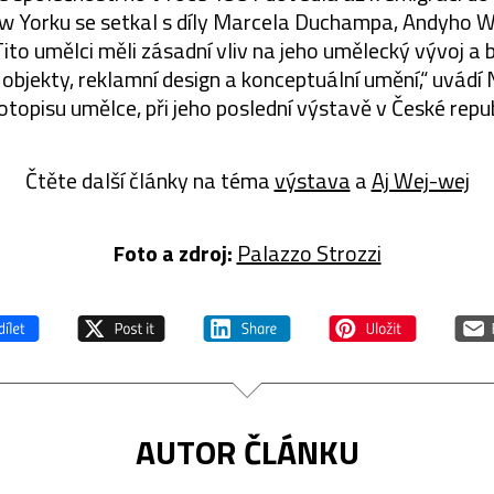
w Yorku se setkal s díly Marcela Duchampa, Andyho 
to umělci měli zásadní vliv na jeho umělecký vývoj a 
bjekty, reklamní design a konceptuální umění,“ uvádí 
votopisu umělce, při jeho poslední výstavě v České repub
Čtěte další články na téma
výstava
a
Aj Wej-wej
Foto a zdroj:
Palazzo Strozzi
AUTOR ČLÁNKU