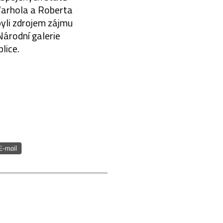
Warhola a Roberta
byli zdrojem zájmu
Národní galerie
lice.