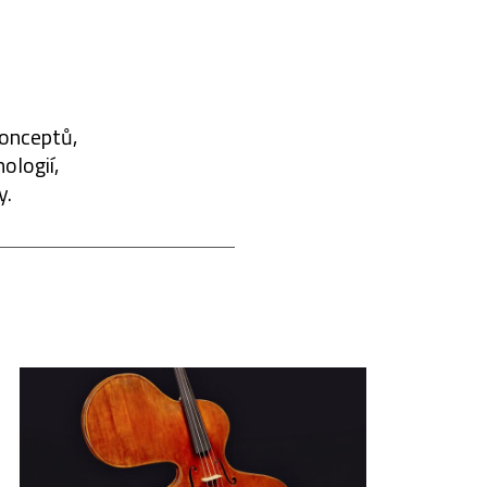
konceptů,
ologií,
y.