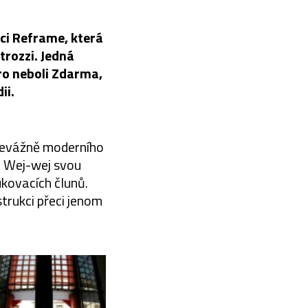
aci Reframe, která
trozzi. Jedná
ro neboli Zdarma,
ii.
převážně moderního
j Wej-wej svou
ukovacích člunů.
trukci přeci jenom