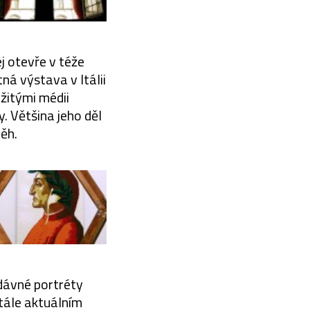
j otevře v téže
ná výstava v Itálii
žitými médii
. Většina jeho děl
běh.
edávné portréty
Stále aktuálním