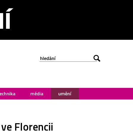
echnika
média
umění
ve Florencii