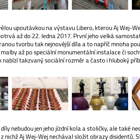
ělou upoutávkou na výstavu Libero, kterou Aj Wej-We
potrvá až do 22. ledna 2017. První jeho velká samostat
 ranou tvorbu tak nejnovější díla a to napříč mnoha pou
 malby až po speciální monumentální instalace či sochy
 nabízí takzvaný sociální rozměr a často i hluboký pří
díly nebudou jen jeho jízdní kola a stoličky, ale také n
 z nichž Aj Wej-Wej nechával složit obrazy disidentů. 