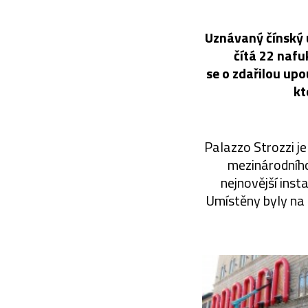
Uznávaný čínský u
čítá 22 nafu
se o zdařilou up
kt
Palazzo Strozzi j
mezinárodního
nejnovější inst
Umístěny byly na 