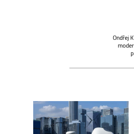
Ondřej K
modern
p