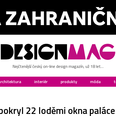
Nejčtenější český on-line design magazín, už 18 let…
architektura
interiér
produkty
móda
t
pokryl 22 loděmi okna paláce 