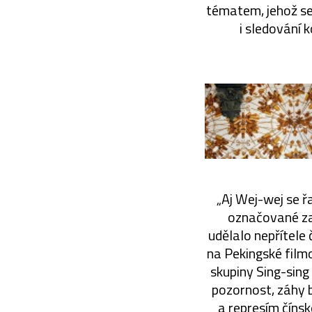
tématem, jehož se 
i sledování 
„Aj Wej-wej se ř
označované za 
udělalo nepřítele
na Pekingské film
skupiny Sing-sing
pozornost, záhy 
a represím čínsk