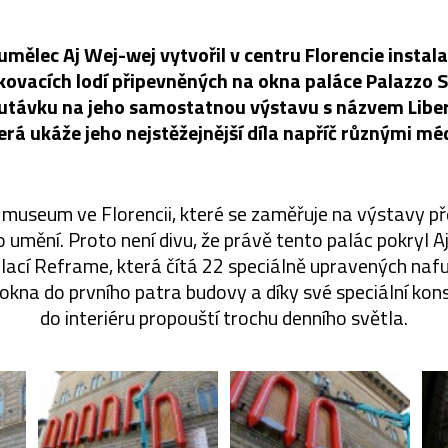
mělec Aj Wej-wej vytvořil v centru Florencie instal
kovacích lodí připevněných na okna paláce Palazzo S
outávku na jeho samostatnou výstavu s názvem Libe
erá ukáže jeho nejstěžejnější díla napříč různými méd
e museum ve Florencii, které se zaměřuje na výstavy 
 umění. Proto není divu, že právě tento palác pokryl A
alací Reframe, která čítá 22 speciálně upravených naf
okna do prvního patra budovy a díky své speciální kons
do interiéru propouští trochu denního světla.