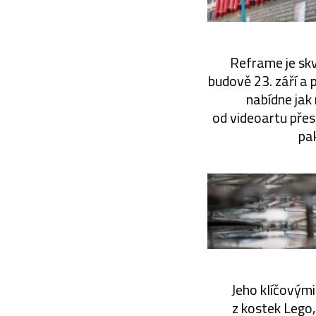
Reframe je skv
budově 23. září a 
nabídne jak
od videoartu přes
pak
Jeho klíčovými 
z kostek Lego,