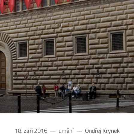
18. září 2016
––
umění
––
Ondřej Krynek