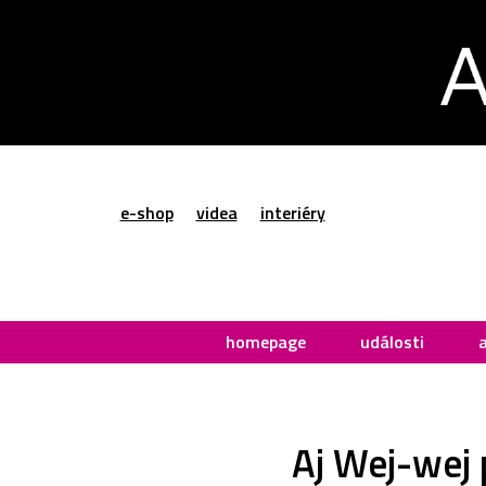
e-shop
videa
interiéry
homepage
události
Aj Wej-wej 