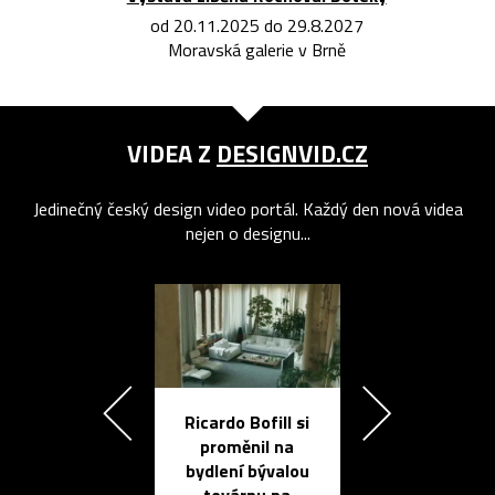
od 20.11.2025 do 29.8.2027
Moravská galerie v Brně
VIDEA Z
DESIGNVID.CZ
Jedinečný český design video portál. Každý den nová videa
nejen o designu...
Ricardo Bofill si
Přichází ten
proměnil na
propracovan
bydlení bývalou
elektronic