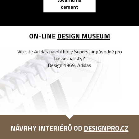
továrnu na
zápisník
cement
reMarkable
ON-LINE
DESIGN MUSEUM
Víte, že Adidas navrhl boty Superstar původně pro
basketbalisty?
Design 1969, Adidas
NÁVRHY INTERIÉRŮ OD
DESIGNPRO.CZ