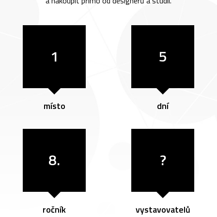
a nakoupit přímo od designérů a studií.
1
5
místo
dní
8.
?
ročník
vystavovatelů