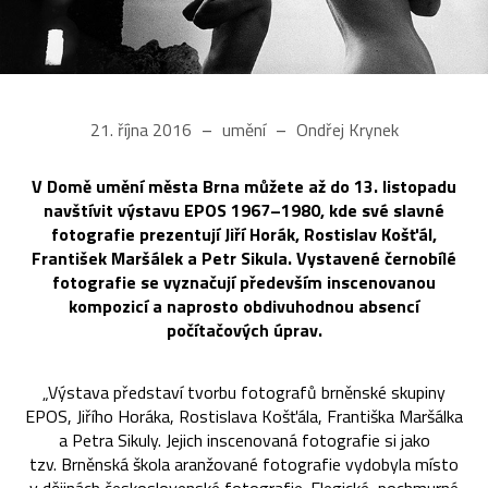
21. října 2016
umění
Ondřej Krynek
V Domě umění města Brna můžete až do 13. listopadu
navštívit výstavu EPOS 1967–1980, kde své slavné
fotografie prezentují Jiří Horák, Rostislav Košťál,
František Maršálek a Petr Sikula. Vystavené černobílé
fotografie se vyznačují především inscenovanou
kompozicí a naprosto obdivuhodnou absencí
počítačových úprav.
„Výstava představí tvorbu fotografů brněnské skupiny
EPOS, Jiřího Horáka, Rostislava Košťála, Františka Maršálka
a Petra Sikuly. Jejich inscenovaná fotografie si jako
tzv. Brněnská škola aranžované fotografie vydobyla místo