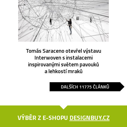
Tomás Saraceno otevřel výstavu
Interwoven s instalacemi
inspirovanými světem pavouků
a lehkostí mraků
DALŠÍCH 11775 ČLÁNKŮ
VÝBĚR Z E-SHOPU
DESIGNBUY.CZ