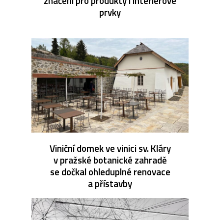
značení pro produkty i interiérové
prvky
Viniční domek ve vinici sv. Kláry
v pražské botanické zahradě
se dočkal ohleduplné renovace
a přístavby