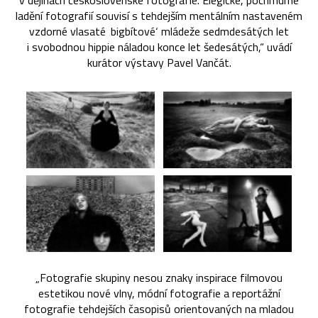
v dějinách československé fotografie. Elegické, pochmurné
ladění fotografií souvisí s tehdejším mentálním nastaveném
vzdorné vlasaté ‚bigbítové‘ mládeže sedmdesátých let
i svobodnou hippie náladou konce let šedesátých,“ uvádí
kurátor výstavy Pavel Vančát.
„Fotografie skupiny nesou znaky inspirace filmovou
estetikou nové vlny, módní fotografie a reportážní
fotografie tehdejších časopisů orientovaných na mladou