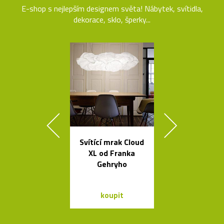
E-shop s nejlepším designem světa! Nábytek, svítidla,
dekorace, sklo, šperky...
Svítící mrak Cloud
Legendární r
XL od Franka
stolní lampi
Gehryho
Dalú
koupit
koupit