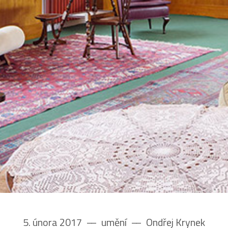
5. února 2017
––
umění
––
Ondřej Krynek