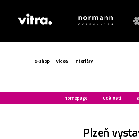
e-shop
videa
interiéry
homepage
události
Plzeň vysta