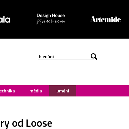
echnika
média
umění
éry od Loose