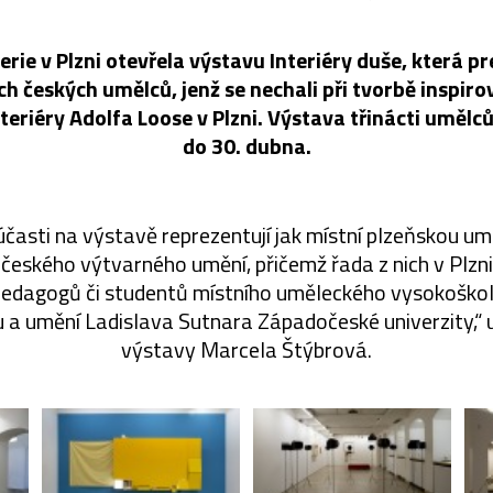
rie v Plzni otevřela výstavu Interiéry duše, která pr
ch českých umělců, jenž se nechali při tvorbě inspiro
teriéry Adolfa Loose v Plzni. Výstava třinácti umělců
do 30. dubna.
 účasti na výstavě reprezentují jak místní plzeňskou u
h českého výtvarného umění, přičemž řada z nich v Plzn
 pedagogů či studentů místního uměleckého vysokoškol
u a umění Ladislava Sutnara Západočeské univerzity,“ 
výstavy Marcela Štýbrová.