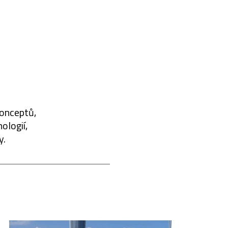
konceptů,
ologií,
y.