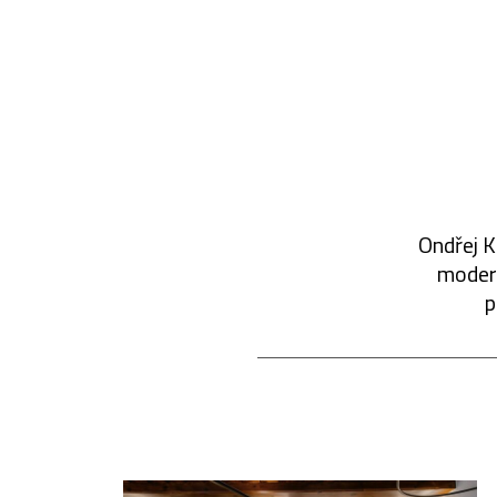
Ondřej K
modern
p