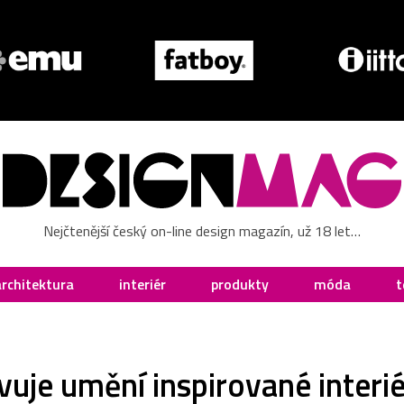
Nejčtenější český on-line design magazín, už 18 let…
architektura
interiér
produkty
móda
t
vuje umění inspirované interi