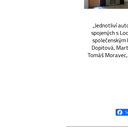
„Jednotliví aut
spojených s Loo
společenským ko
Dopitová, Mart
Tomáš Moravec, P