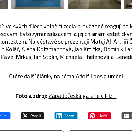
oři ve svých dílech volně či zcela provázaně reagují n
sovými bytovými realizacemi a jejich širším estetickým
ntextem. Na výstavě se prezentují Matej Al-Ali, Jiří 
in Kolář, Alena Kotzmannová, Jan Krtička, Dominik Lan
avel Mrkus, Jan Stolín, Michaela Thelenová a Benedik
Čtěte další články na téma
Adolf Loos
a
umění
Foto a zdroj:
Západočeská galerie v Plzni