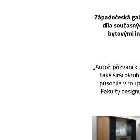
Západočeská gale
díla současný
bytovými in
„Autoři přizvaní k
také širší okru
působila v roli
Fakulty design