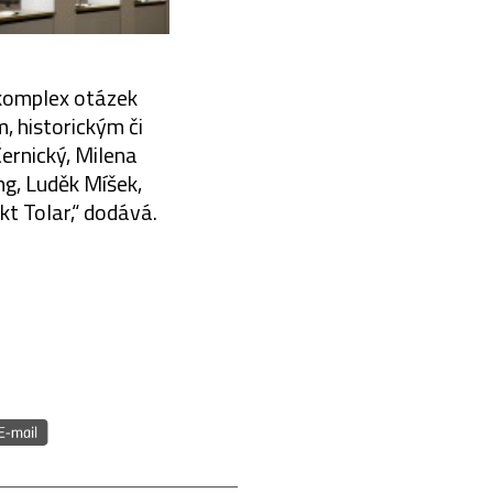
a komplex otázek
, historickým či
Černický, Milena
g, Luděk Míšek,
t Tolar,“ dodává.