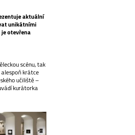
ezentuje aktuální
vat unikátními
 je otevřena
měleckou scénu, tak
i alespoň krátce
ského učiliště –
uvádí kurátorka