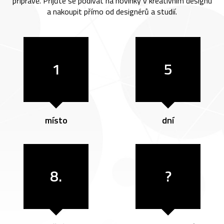
přípravě. Přijďte se podívat na novinky v kreativním designu
a nakoupit přímo od designérů a studií.
1
5
místo
dní
8.
?