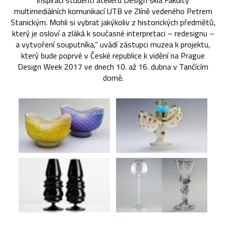
inspiraci studenti ateliéru Design skla Fakulty
multimediálních komunikací UTB ve Zlíně vedeného Petrem
Stanickým. Mohli si vybrat jakýkoliv z historických předmětů,
který je osloví a zláká k současné interpretaci – redesignu –
a vytvoření souputníka,“ uvádí zástupci muzea k projektu,
který bude poprvé v České republice k vidění na Prague
Design Week 2017 ve dnech 10. až 16. dubna v Tančícím
domě.