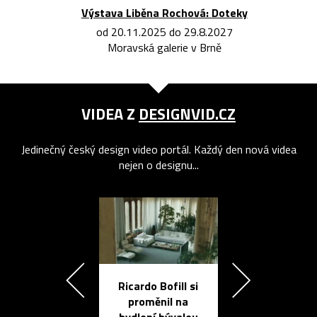
Výstava Liběna Rochová: Doteky
od 20.11.2025 do 29.8.2027
Moravská galerie v Brně
VIDEA Z
DESIGNVID.CZ
Jedinečný český design video portál. Každý den nová videa
nejen o designu...
Ricardo Bofill si
Přichází ten
proměnil na
propracovan