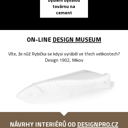
bydlení bývalou
elektronic
továrnu na
zápisník
cement
reMarkable
ON-LINE
DESIGN MUSEUM
Víte, že nůž Rybička se kdysi vyráběl ve třech velikostech?
Design 1902, Mikov
NÁVRHY INTERIÉRŮ OD
DESIGNPRO.CZ