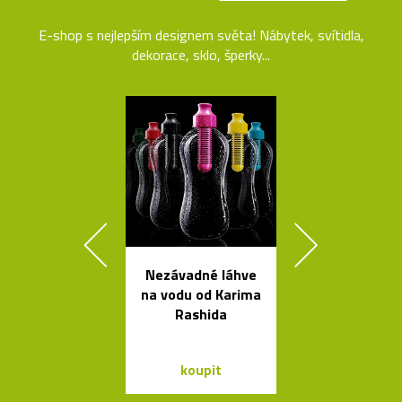
E-shop s nejlepším designem světa! Nábytek, svítidla,
dekorace, sklo, šperky...
Nezávadné láhve
Závěsná
na vodu od Karima
bambuso
Rashida
svítidla Bamb
dvou tvare
koupit
koupit