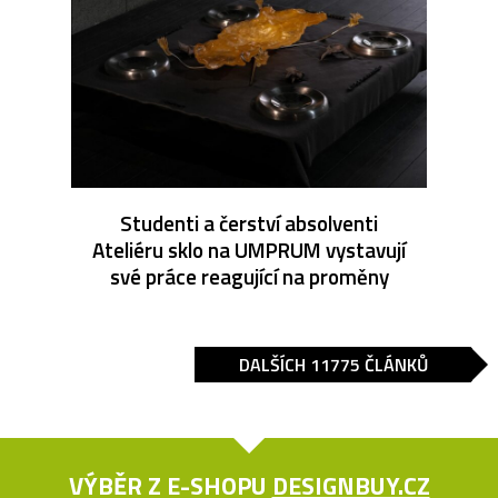
Studenti a čerství absolventi
Ateliéru sklo na UMPRUM vystavují
své práce reagující na proměny
DALŠÍCH 11775 ČLÁNKŮ
VÝBĚR Z E-SHOPU
DESIGNBUY.CZ