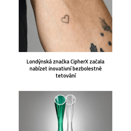
Londýnská značka CipherX začala
nabízet inovativní bezbolestné
tetování