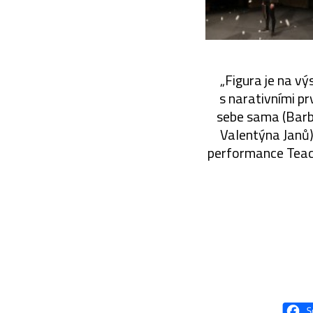
„Figura je na vý
s narativními p
sebe sama (Barb
Valentýna Janů)
performance Teach