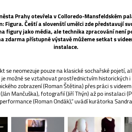
 města Prahy otevřela v Colloredo-Mansfeldském pal
 Figura. Čeští a slovenští umělci zde představují sv
ma figury jako média, ale technika zpracování není 
k na zdarma přístupné výstavě můžeme setkat s videe
instalace.
kt se neomezuje pouze na klasické sochařské pojetí, al
je možné se vztahovat prostřednictvím historických i
ického zobrazení (Roman Štětina) přes práci s videem
án Mančuška), fotografií (Jiří Thýn) až po instalaci 
 performance (Roman Ondák),“ uvádí kurátorka Sandr