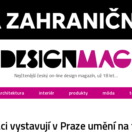
Nejčtenější český on-line design magazín, už 18 let…
architektura
interiér
produkty
móda
t
áci vystavují v Praze umění na