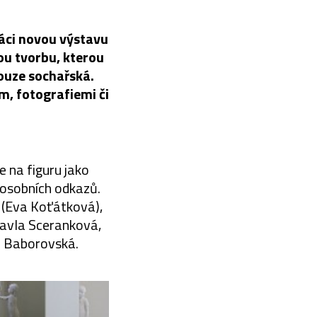
áci novou výstavu
ou tvorbu, kterou
pouze sochařská.
m, fotografiemi či
e na figuru jako
 osobních odkazů.
 (Eva Koťátková),
(Pavla Sceranková,
a Baborovská.