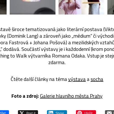
stavě široce tematizovaná jako literární postava (Vik
rvky (Dominik Lang) a zároveň jako „médium“ či východ
ora Fastrová + Johana Pošová) a mezilidských vztahů
,“ dodává. Součástí výstavy je i každodenní (krom pond
ing to Walk výtvarníka Romana Odaka. Vstup je stej
zdarma.
Čtěte další články na téma
výstava
a
socha
Foto a zdroj:
Galerie hlavního města Prahy