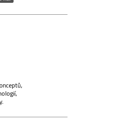
konceptů,
ologií,
y.