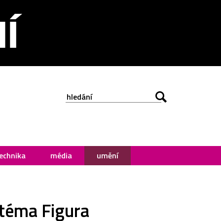
echnika
média
umění
 téma Figura