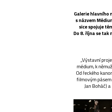
Galerie hlavního
s názvem Médium:
sice spojuje té
Do 8. října se ta
„Výstavní proje
médium, k němuž 
Od řeckého kanon
filmovým pásem (J
Jan Boháč) a