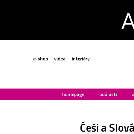
e-shop
videa
interiéry
homepage
události
Češi a Slov