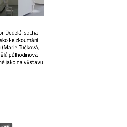
tor Dedek), socha
isko ke zkoumání
 (Marie Tučková,
ělí) půlhodinová
ně jako na výstavu