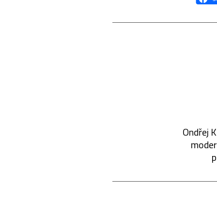
Ondřej K
modern
p