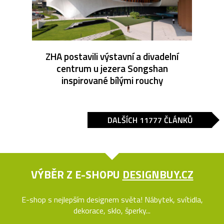
ZHA postavili výstavní a divadelní
centrum u jezera Songshan
inspirované bílými rouchy
DALŠÍCH 11777 ČLÁNKŮ
VÝBĚR Z E-SHOPU
DESIGNBUY.CZ
E-shop s nejlepším designem světa! Nábytek, svítidla,
dekorace, sklo, šperky...