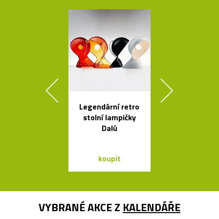
Legendární retro
Kolekce čes
stolní lampičky
svítidel ze s
Dalú
dřeva Muff
koupit
koupit
VYBRANÉ AKCE Z
KALENDÁŘE