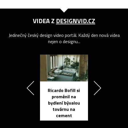
VIDEA Z
DESIGNVID.CZ
Jedinečný český design video portál. Každý den nová videa
nejen o designu...
Ricardo Bofill si
Přichází ten
proměnil na
propracovan
bydlení bývalou
elektronic
továrnu na
zápisník
cement
reMarkable