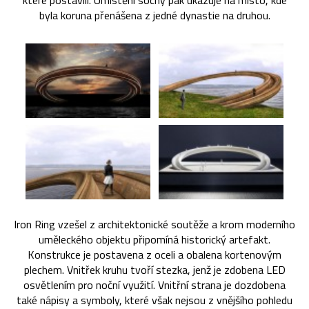
které postavili. Umístění sochy pak ukazuje na místo, kde
byla koruna přenášena z jedné dynastie na druhou.
Iron Ring vzešel z architektonické soutěže a krom moderního
uměleckého objektu připomíná historický artefakt.
Konstrukce je postavena z oceli a obalena kortenovým
plechem. Vnitřek kruhu tvoří stezka, jenž je zdobena LED
osvětlením pro noční využití. Vnitřní strana je dozdobena
také nápisy a symboly, které však nejsou z vnějšího pohledu