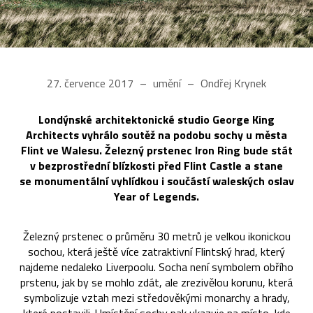
27. července 2017
umění
Ondřej Krynek
Londýnské architektonické studio George King
Architects vyhrálo soutěž na podobu sochy u města
Flint ve Walesu. Železný prstenec Iron Ring bude stát
v bezprostřední blízkosti před Flint Castle a stane
se monumentální vyhlídkou i součástí waleských oslav
Year of Legends.
Železný prstenec o průměru 30 metrů je velkou ikonickou
sochou, která ještě více zatraktivní Flintský hrad, který
najdeme nedaleko Liverpoolu. Socha není symbolem obřího
prstenu, jak by se mohlo zdát, ale zrezivělou korunu, která
symbolizuje vztah mezi středověkými monarchy a hrady,