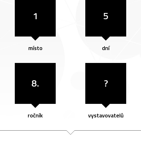
1
5
místo
dní
8.
?
ročník
vystavovatelů