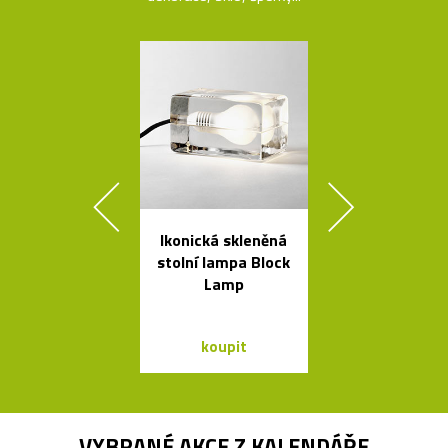
Ikonická skleněná
České ruč
stolní lampa Block
foukané skle
Lamp
Bubble od 
koupit
koupit
VYBRANÉ AKCE Z
KALENDÁŘE