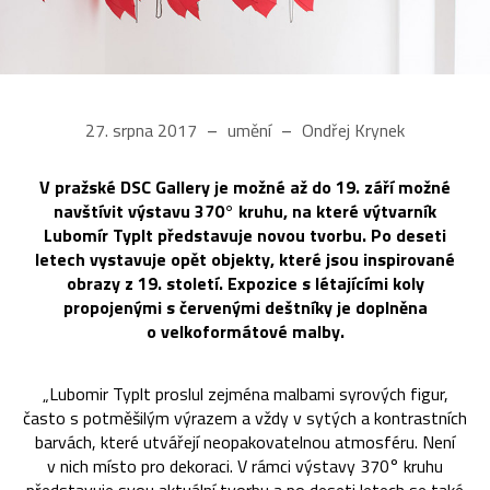
27. srpna 2017
umění
Ondřej Krynek
V pražské DSC Gallery je možné až do 19. září možné
navštívit výstavu 370° kruhu, na které výtvarník
Lubomír Typlt představuje novou tvorbu. Po deseti
letech vystavuje opět objekty, které jsou inspirované
obrazy z 19. století. Expozice s létajícími koly
propojenými s červenými deštníky je doplněna
o velkoformátové malby.
„Lubomir Typlt proslul zejména malbami syrových figur,
často s potměšilým výrazem a vždy v sytých a kontrastních
barvách, které utvářejí neopakovatelnou atmosféru. Není
v nich místo pro dekoraci. V rámci výstavy 370° kruhu