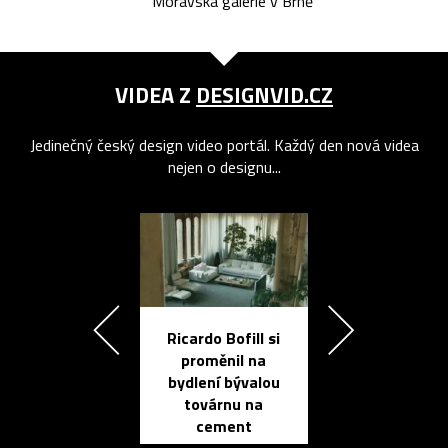
Moravská galerie v Brně
VIDEA Z
DESIGNVID.CZ
Jedinečný český design video portál. Každý den nová videa
nejen o designu...
Ricardo Bofill si
Přichází ten
proměnil na
propracovan
bydlení bývalou
elektronic
továrnu na
zápisník
cement
reMarkable