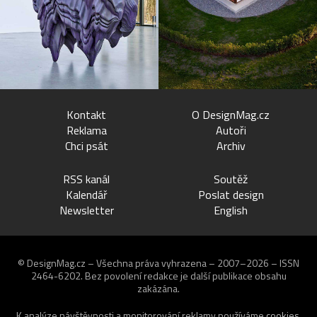
Kontakt
O DesignMag.cz
Reklama
Autoři
Chci psát
Archiv
RSS kanál
Soutěž
Kalendář
Poslat design
Newsletter
English
© DesignMag.cz – Všechna práva vyhrazena – 2007–2026 – ISSN
2464-6202.
Bez povolení redakce je další publikace obsahu
zakázána.
K analýze návštěvnosti a monitorování reklamy používáme
cookies
.