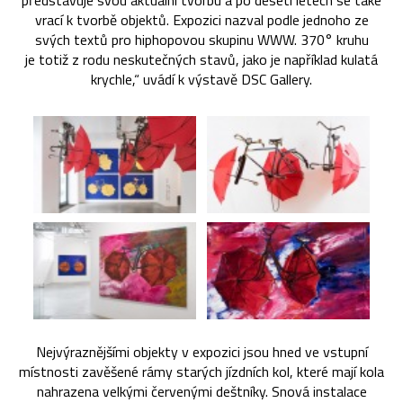
představuje svou aktuální tvorbu a po deseti letech se také
vrací k tvorbě objektů. Expozici nazval podle jednoho ze
svých textů pro hiphopovou skupinu WWW. 370° kruhu
je totiž z rodu neskutečných stavů, jako je například kulatá
krychle,“ uvádí k výstavě DSC Gallery.
Nejvýraznějšími objekty v expozici jsou hned ve vstupní
místnosti zavěšené rámy starých jízdních kol, které mají kola
nahrazena velkými červenými deštníky. Snová instalace