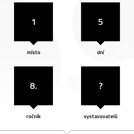
1
5
místo
dní
8.
?
ročník
vystavovatelů