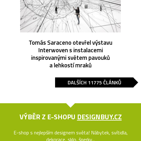
Tomás Saraceno otevřel výstavu
Interwoven s instalacemi
inspirovanými světem pavouků
a lehkostí mraků
DALŠÍCH 11775 ČLÁNKŮ
VÝBĚR Z E-SHOPU
DESIGNBUY.CZ
E-shop s nejlepším designem světa! Nábytek, svítidla,
dekorace, sklo, šperky...