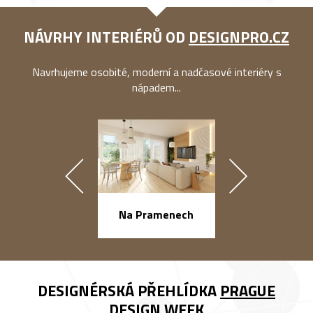
NÁVRHY INTERIÉRŮ OD
DESIGNPRO.CZ
Navrhujeme osobité, moderní a nadčasové interiéry s
nápadem...
náměstí Na Ba
Na Pramenech
DESIGNÉRSKÁ PŘEHLÍDKA
PRAGUE
DESIGN WEEK