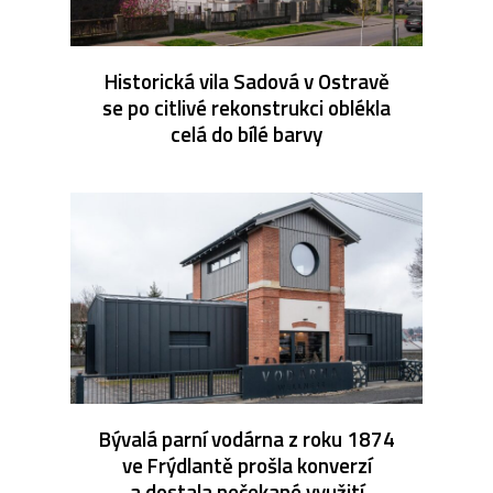
Historická vila Sadová v Ostravě
se po citlivé rekonstrukci oblékla
celá do bílé barvy
Bývalá parní vodárna z roku 1874
ve Frýdlantě prošla konverzí
a dostala nečekané využití