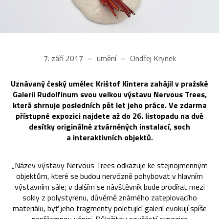
7. září 2017
umění
Ondřej Krynek
Uznávaný český umělec Krištof Kintera zahájil v pražské
Galerii Rudolfinum svou velkou výstavu Nervous Trees,
která shrnuje posledních pět let jeho práce. Ve zdarma
přístupné expozici najdete až do 26. listopadu na dvě
desítky originálně ztvárněných instalací, soch
a interaktivních objektů.
„Název výstavy Nervous Trees odkazuje ke stejnojmenným
objektům, které se budou nervózně pohybovat v hlavním
výstavním sále; v dalším se návštěvník bude prodírat mezi
sokly z polystyrenu, důvěrně známého zateplovacího
materiálu, byť jeho fragmenty poletující galerií evokují spíše