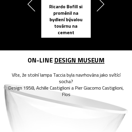
Ricardo Bofill si
Přichází ten
proměnil na
propracovan
bydlení bývalou
elektronic
továrnu na
zápisník
cement
reMarkable
ON-LINE
DESIGN MUSEUM
Víte, že stolní lampa Taccia byla navrhována jako svítící
socha?
Design 1958, Achille Castiglioni a Pier Giacomo Castiglioni,
Flos