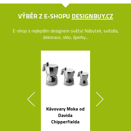
VÝBĚR Z E-SHOPU
DESIGNBUY.CZ
E-shop s nejlepším designem světa! Nábytek, svítidla,
dekorace, sklo, šperky...
Kávovary Moka od
Nezávadné l
Davida
na vodu od K
Chipperfielda
Rashida