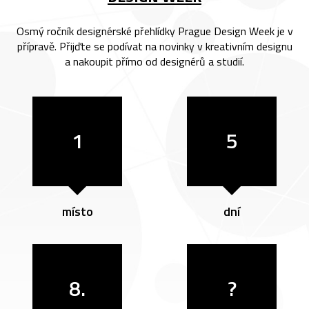
Osmý ročník designérské přehlídky Prague Design Week je v
přípravě. Přijďte se podívat na novinky v kreativním designu
a nakoupit přímo od designérů a studií.
1
5
místo
dní
8.
?