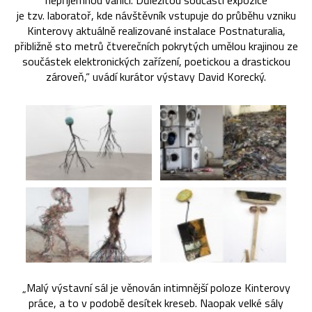
nepříjemnou vánici. Důležitou součástí expozice
je tzv. laboratoř, kde návštěvník vstupuje do průběhu vzniku
Kinterovy aktuálně realizované instalace Postnaturalia,
přibližně sto metrů čtverečních pokrytých umělou krajinou ze
součástek elektronických zařízení, poetickou a drastickou
zároveň,“ uvádí kurátor výstavy David Korecký.
„Malý výstavní sál je věnován intimnější poloze Kinterovy
práce, a to v podobě desítek kreseb. Naopak velké sály