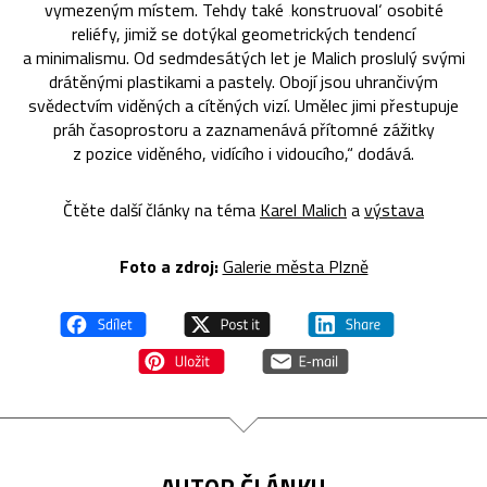
vymezeným místem. Tehdy také ‚konstruoval‘ osobité
reliéfy, jimiž se dotýkal geometrických tendencí
a minimalismu. Od sedmdesátých let je Malich proslulý svými
drátěnými plastikami a pastely. Obojí jsou uhrančivým
svědectvím viděných a cítěných vizí. Umělec jimi přestupuje
práh časoprostoru a zaznamenává přítomné zážitky
z pozice viděného, vidícího i vidoucího,“ dodává.
Čtěte další články na téma
Karel Malich
a
výstava
Foto a zdroj:
Galerie města Plzně
AUTOR ČLÁNKU