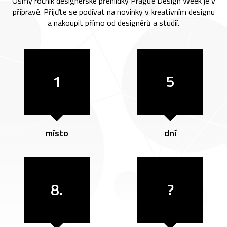
Osmý ročník designérské přehlídky Prague Design Week je v
přípravě. Přijďte se podívat na novinky v kreativním designu
a nakoupit přímo od designérů a studií.
1
5
místo
dní
8.
?