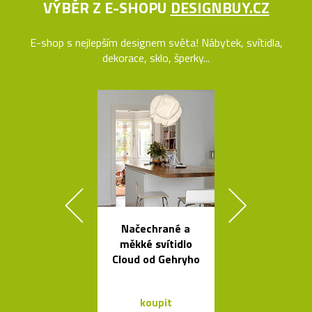
VÝBĚR Z E-SHOPU
DESIGNBUY.CZ
E-shop s nejlepším designem světa! Nábytek, svítidla,
dekorace, sklo, šperky...
Načechrané a
Svítidla o
měkké svítidlo
architekta op
Cloud od Gehryho
Sydney Jor
Utzona
koupit
koupit