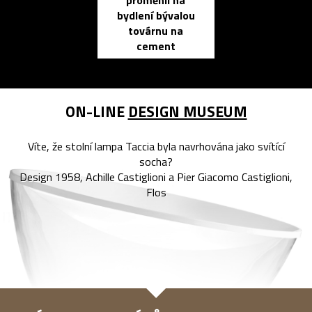
proměnil na
propracovan
bydlení bývalou
elektronic
továrnu na
zápisník
cement
reMarkable
ON-LINE
DESIGN MUSEUM
Víte, že stolní lampa Taccia byla navrhována jako svítící
socha?
Design 1958, Achille Castiglioni a Pier Giacomo Castiglioni,
Flos