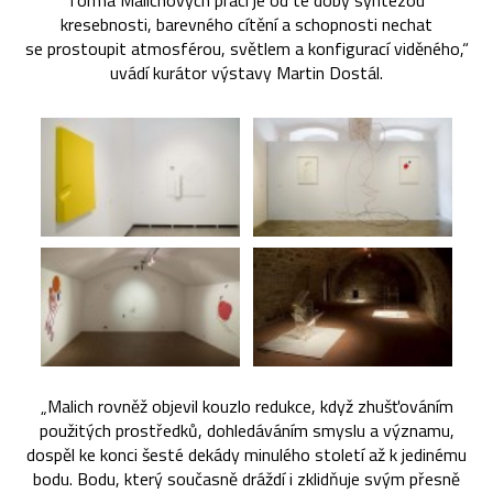
forma Malichových prací je od té doby syntézou
kresebnosti, barevného cítění a schopnosti nechat
se prostoupit atmosférou, světlem a konfigurací viděného,“
uvádí kurátor výstavy Martin Dostál.
„Malich rovněž objevil kouzlo redukce, když zhušťováním
použitých prostředků, dohledáváním smyslu a významu,
dospěl ke konci šesté dekády minulého století až k jedinému
bodu. Bodu, který současně dráždí i zklidňuje svým přesně