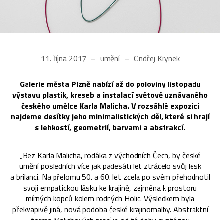
11. října 2017
umění
Ondřej Krynek
Galerie města Plzně nabízí až do poloviny listopadu
výstavu plastik, kreseb a instalací světově uznávaného
českého umělce Karla Malicha. V rozsáhlé expozici
najdeme desítky jeho minimalistických děl, které si hrají
s lehkostí, geometrií, barvami a abstrakcí.
„Bez Karla Malicha, rodáka z východních Čech, by české
umění posledních více jak padesáti let ztrácelo svůj lesk
a brilanci. Na přelomu 50. a 60. let zcela po svém přehodnotil
svoji empatickou lásku ke krajině, zejména k prostoru
mírných kopců kolem rodných Holic. Výsledkem byla
překvapivě jiná, nová podoba české krajinomalby. Abstraktní