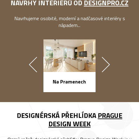
NÁVRHY INTERIÉRŮ OD
DESIGNPRO.CZ
Navrhujeme osobité, moderní a nadčasové interiéry s
nápadem...
náměstí Na Ba
Na Pramenech
DESIGNÉRSKÁ PŘEHLÍDKA
PRAGUE
DESIGN WEEK