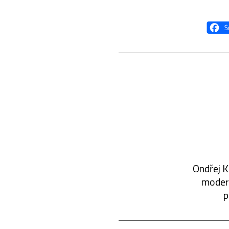
Ondřej K
modern
p