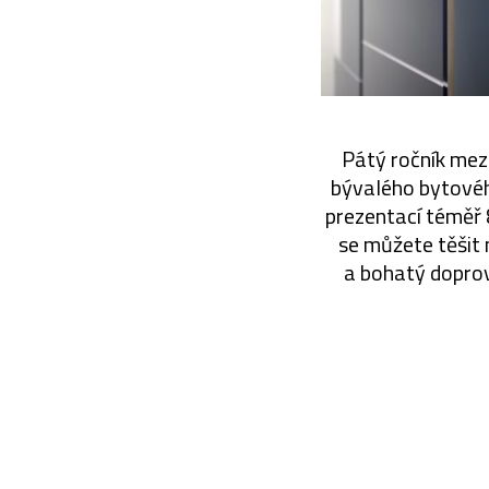
Pátý ročník mez
bývalého bytové
prezentací téměř 
se můžete těšit 
a bohatý doprov