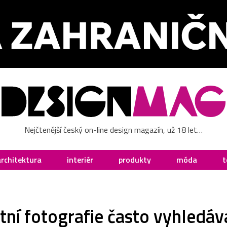
Nejčtenější český on-line design magazín, už 18 let…
architektura
interiér
produkty
móda
t
ktní fotografie často vyhledá