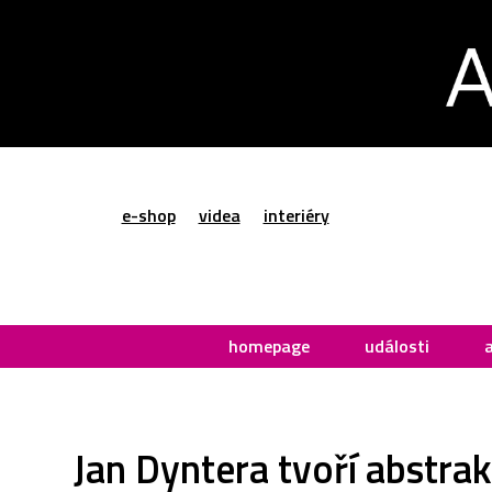
e-shop
videa
interiéry
homepage
události
Jan Dyntera tvoří abstra