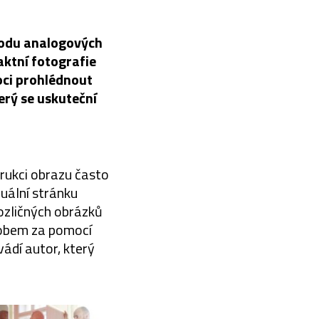
rodu analogových
aktní fotografie
oci prohlédnout
erý se uskuteční
trukci obrazu často
uální stránku
rozličných obrázků
sobem za pomocí
ádí autor, který