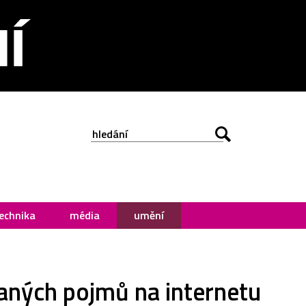
echnika
média
umění
vaných pojmů na internetu