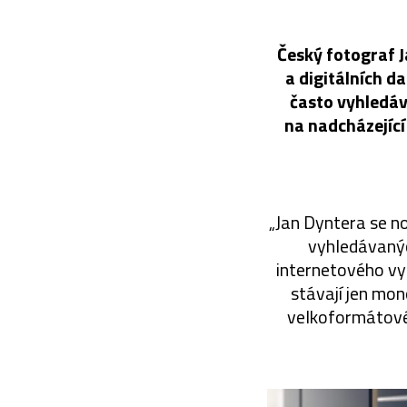
Český fotograf 
a digitálních d
často vyhledáv
na nadcházející
„Jan Dyntera se no
vyhledávanýc
internetového vyh
stávají jen mo
velkoformátovéh