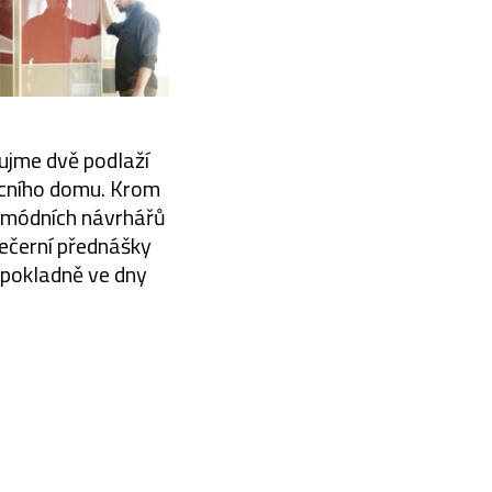
ujme dvě podlaží
cního domu. Krom
a módních návrhářů
večerní přednášky
 pokladně ve dny