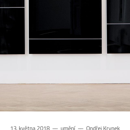
13. května 2018
––
umění
––
Ondřej Krynek