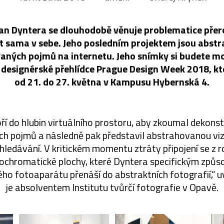
Jan Dyntera se dlouhodobě věnuje problematice pře
at sama v sebe. Jeho posledním projektem jsou abstr
aných pojmů na internetu. Jeho snímky si budete m
 designérské přehlídce Prague Design Week 2018, kt
od 21. do 27. května v Kampusu Hybernská 4.
ří do hlubin virtuálního prostoru, aby zkoumal dekons
h pojmů a následně pak představil abstrahovanou viz
ledávání. V kritickém momentu ztráty připojení se z 
nochromatické plochy, které Dyntera specifickým způ
o fotoaparátu přenáší do abstraktních fotografií,“ uv
je absolventem Institutu tvůrčí fotografie v Opavě.