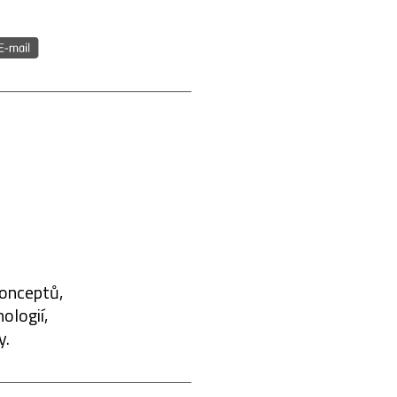
konceptů,
ologií,
y.