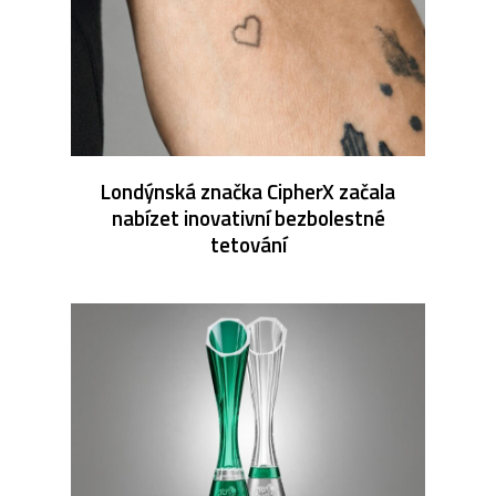
Londýnská značka CipherX začala
nabízet inovativní bezbolestné
tetování