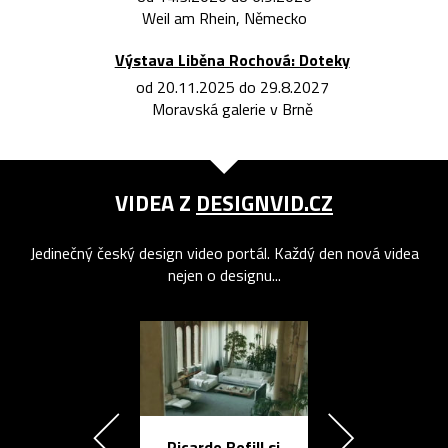
Weil am Rhein, Německo
Výstava Liběna Rochová: Doteky
od 20.11.2025 do 29.8.2027
Moravská galerie v Brně
VIDEA Z
DESIGNVID.CZ
Jedinečný český design video portál. Každý den nová videa
nejen o designu...
Ricardo Bofill si