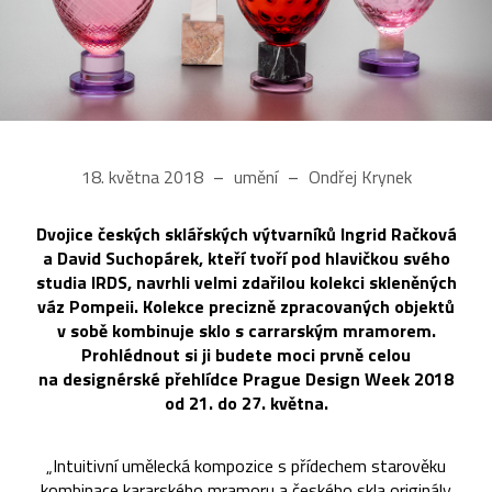
18. května 2018
umění
Ondřej Krynek
Dvojice českých sklářských výtvarníků Ingrid Račková
a David Suchopárek, kteří tvoří pod hlavičkou svého
studia IRDS, navrhli velmi zdařilou kolekci skleněných
váz Pompeii. Kolekce precizně zpracovaných objektů
v sobě kombinuje sklo s carrarským mramorem.
Prohlédnout si ji budete moci prvně celou
na designérské přehlídce Prague Design Week 2018
od 21. do 27. května.
„Intuitivní umělecká kompozice s přídechem starověku
kombinace kararského mramoru a českého skla originály