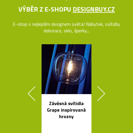
VÝBĚR Z E-SHOPU
DESIGNBUY.CZ
E-shop s nejlepším designem světa! Nábytek, svítidla,
dekorace, sklo, šperky...
Závěsná svítidla
Prémiové ita
Grape inspirovaná
polstrova
hrozny
postele o
Bontempi Le
Design