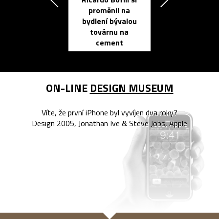
Přichází ten
proměnil na
propracovan
bydlení bývalou
elektronic
továrnu na
zápisník
cement
reMarkable
ON-LINE
DESIGN MUSEUM
Víte, že první iPhone byl vyvíjen dva roky?
Design 2005, Jonathan Ive & Steve Jobs, Apple