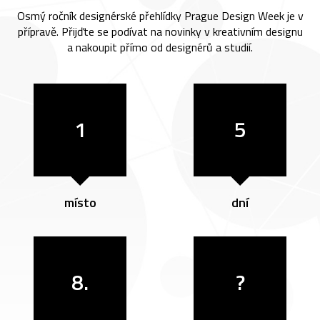
Osmý ročník designérské přehlídky Prague Design Week je v
přípravě. Přijďte se podívat na novinky v kreativním designu
a nakoupit přímo od designérů a studií.
1
5
místo
dní
8.
?