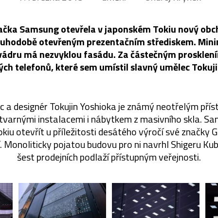
načka Samsung otevřela v japonském Tokiu nový obch
ouhodobě otevřeným prezentačním střediskem. Mini
vádru má nezvyklou fasádu. Za částečným prosklení
ch telefonů, které sem umístil slavný umělec Tokuj
 a designér Tokujin Yoshioka je známý neotřelým přís
tvarnými instalacemi i nábytkem z masivního skla. S
okiu otevřít u příležitosti desátého výročí své značky
í. Monoliticky pojatou budovu pro ni navrhl Shigeru Ku
šest prodejních podlaží přístupným veřejnosti.