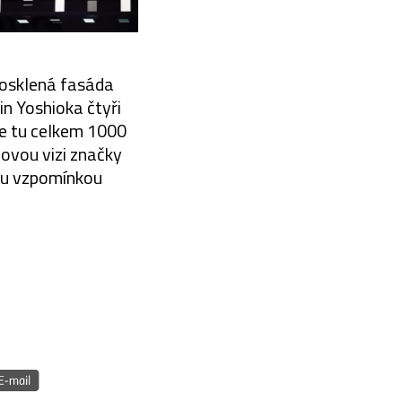
prosklená fasáda
in Yoshioka čtyři
se tu celkem 1000
novou vizi značky
chu vzpomínkou