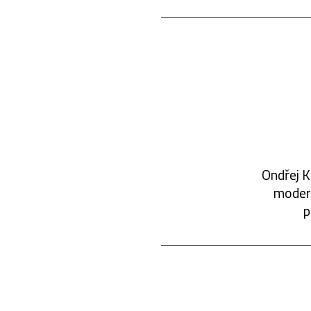
Ondřej K
modern
p