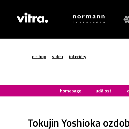
e-shop
videa
interiéry
homepage
události
Tokujin Yoshioka ozdob