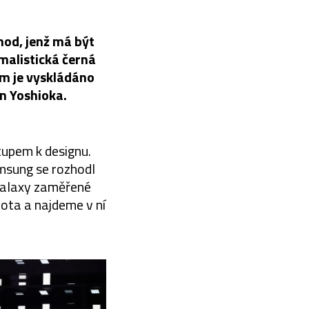
od, jenž má být
malistická černá
m je vyskládáno
in Yoshioka.
tupem k designu.
amsung se rozhodl
 Galaxy zaměřené
bota a najdeme v ní