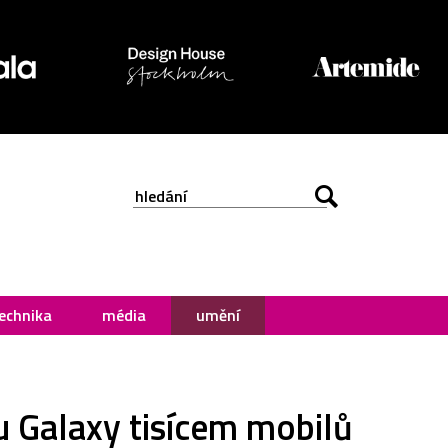
echnika
média
umění
u Galaxy tisícem mobilů