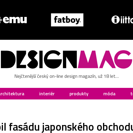
Nejčtenější český on-line design magazín, už 18 let…
architektura
interiér
produkty
móda
t
il fasádu japonského obchod