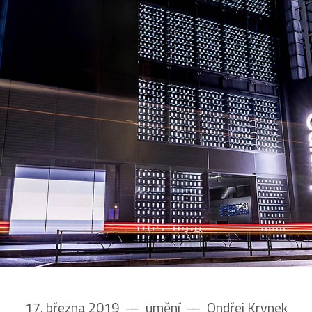
17. března 2019
––
umění
––
Ondřej Krynek