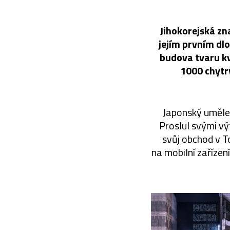
Jihokorejská z
jejím prvním dl
budova tvaru k
1000 chytrý
Japonský umělec
Proslul svými vý
svůj obchod v T
na mobilní zařízen