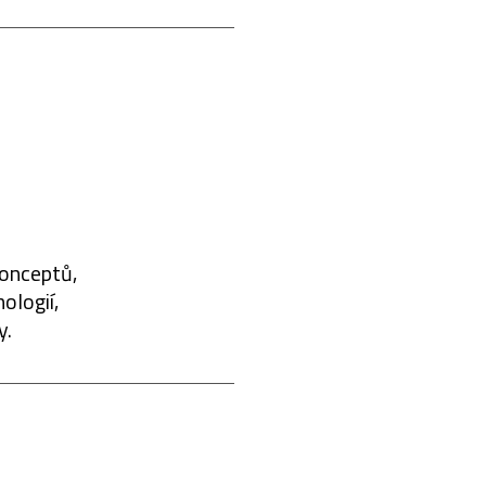
konceptů,
ologií,
y.