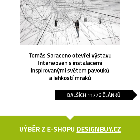
Tomás Saraceno otevřel výstavu
Interwoven s instalacemi
inspirovanými světem pavouků
a lehkostí mraků
DALŠÍCH 11776 ČLÁNKŮ
VÝBĚR Z E-SHOPU
DESIGNBUY.CZ