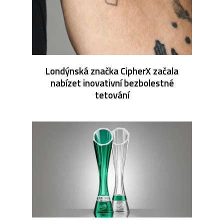
Londýnská značka CipherX začala
nabízet inovativní bezbolestné
tetování