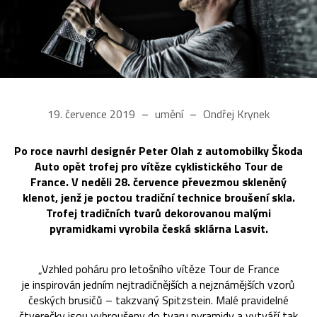
19. července 2019
umění
Ondřej Krynek
Po roce navrhl designér Peter Olah z automobilky Škoda
Auto opět trofej pro vítěze cyklistického Tour de
France. V neděli 28. července převezmou skleněný
klenot, jenž je poctou tradiční technice broušení skla.
Trofej tradičních tvarů dekorovanou malými
pyramidkami vyrobila česká sklárna Lasvit.
„Vzhled poháru pro letošního vítěze Tour de France
je inspirován jedním nejtradičnějších a nejznámějších vzorů
českých brusičů – takzvaný Spitzstein. Malé pravidelné
čtverečky jsou vybroušeny do tvaru pyramidy a vytváří tak