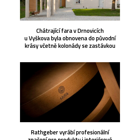
Chátrající fara v Drnovicích
u Vyškova byla obnovena do původní
krásy včetně kolonády se zastávkou
Rathgeber vyrábí profesionální
značení pro produkty i interiérové