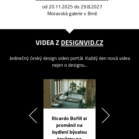
od 20.11.2025 do 29.8.2027
Moravská galerie v Brně
VIDEA Z
DESIGNVID.CZ
Jedinečný český design video portál. Každý den nová videa
nejen o designu...
Ricardo Bofill si
Přichází ten
proměnil na
propracovan
bydlení bývalou
elektronic
továrnu na