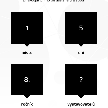
a nakoupit přímo od designérů a studií.
1
5
místo
dní
8.
?
ročník
vystavovatelů