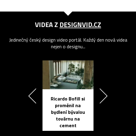
VIDEA Z
DESIGNVID.CZ
Jedinečný český design video portál. Každý den nová videa
nejen o designu...
Ricardo Bofill si
Přichází ten
proměnil na
propracovan
bydlení bývalou
elektronic
továrnu na
zápisník
cement
reMarkable