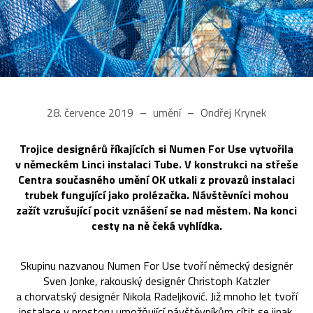
28. července 2019
umění
Ondřej Krynek
Trojice designérů říkajících si Numen For Use vytvořila
v německém Linci instalaci Tube. V konstrukci na střeše
Centra současného umění OK utkali z provazů instalaci
trubek fungující jako prolézačka. Návštěvníci mohou
zažít vzrušující pocit vznášení se nad městem. Na konci
cesty na ně čeká vyhlídka.
Skupinu nazvanou Numen For Use tvoří německý designér
Sven Jonke, rakouský designér Christoph Katzler
a chorvatský designér Nikola Radeljković. Již mnoho let tvoří
instalace v prostoru umožňující návštěvníkům cítit se jinak.