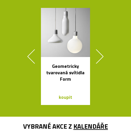
Geometricky
Nezávadné l
tvarovaná svítidla
na vodu od K
Form
Rashida
koupit
koupit
VYBRANÉ AKCE Z
KALENDÁŘE