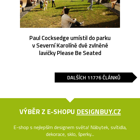
Paul Cocksedge umístil do parku
v Severní Karolíně dvě zvlněné
lavičky Please Be Seated
DALŠÍCH 11776 ČLÁNKŮ
VÝBĚR Z E-SHOPU
DESIGNBUY.CZ
E-shop s nejlepším designem světa! Nábytek, svítidla,
dekorace, sklo, šperky...