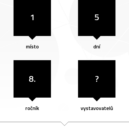
1
5
místo
dní
8.
?
ročník
vystavovatelů