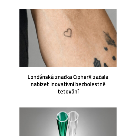
Londýnská značka CipherX začala
nabízet inovativní bezbolestné
tetování