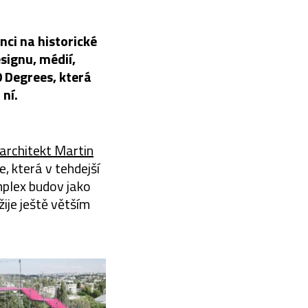
enci na historické
signu, médií,
0 Degrees, která
ní.
architekt Martin
, která v tehdejší
mplex budov jako
ije ještě větším