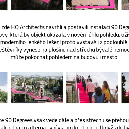
i zde HQ Architects navrhli a postavili instalaci 90 Deg
ovy, která by objekt ukázala v novém úhlu pohledu, oživ
Z moderního lehkého lešení proto vystavěli z podlouhl
ávštěvníky vynese na plošinu nad střechu bývalé nemoc
může pokochat pohledem na budovu i město.
ce 90 Degrees však vede dále a přes střechu se přehou
ak jedná i o alternativní vstup do objektu. I když zde by