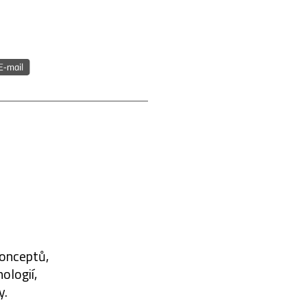
konceptů,
ologií,
y.