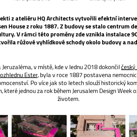
ekti z ateliéru HQ Architects vytvořili efektní interv
n House z roku 1887. Z budovy se stalo centrum de
ultury. V rámci této proměny zde vznikla instalace 9
tvořila růžové vyhlídkové schody okolo budovy a nad 
 Jeruzaléma, v místě, kde v lednu 2018 dokončil
český 
rozhlednu Ester
, byla v roce 1887 postavena nemocnice
omocenství. Po více jak sto letech slouží historický ko
m, které jednou za rok během Jerusalem Design Week ož
životem.