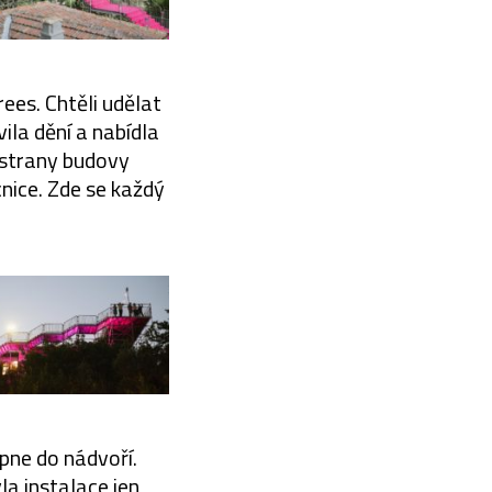
rees. Chtěli udělat
ila dění a nabídla
é strany budovy
nice. Zde se každý
pne do nádvoří.
la instalace jen