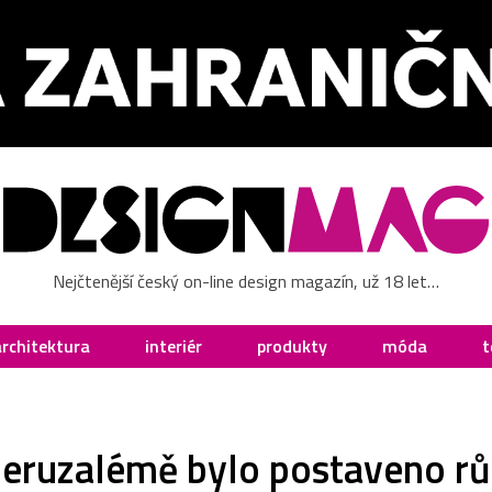
Nejčtenější český on-line design magazín, už 18 let…
architektura
interiér
produkty
móda
t
Jeruzalémě bylo postaveno rů