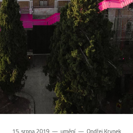
15. srpna 2019
––
umění
––
Ondřej Krynek