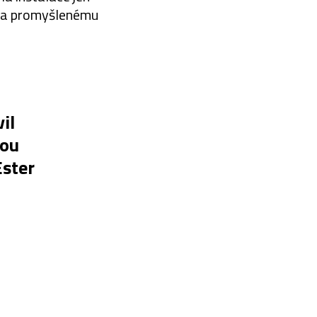
mu a promyšlenému
il
nou
ster