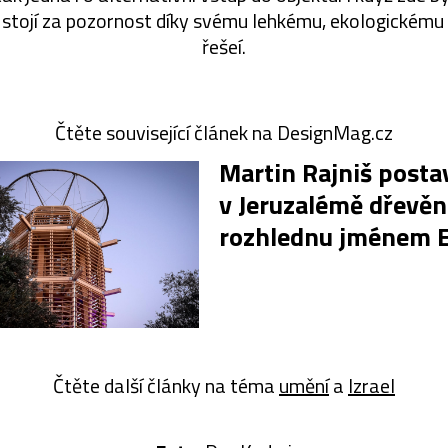
, stojí za pozornost díky svému lehkému, ekologické
řešeí.
Čtěte související článek na DesignMag.cz
Martin Rajniš postav
v Jeruzalémě dřevě
rozhlednu jménem E
Čtěte další články na téma
umění
a
Izrael