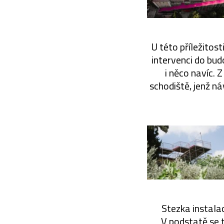
U této příležitost
intervenci do bud
i něco navíc. 
schodiště, jenž n
Stezka instala
V podstatě se t