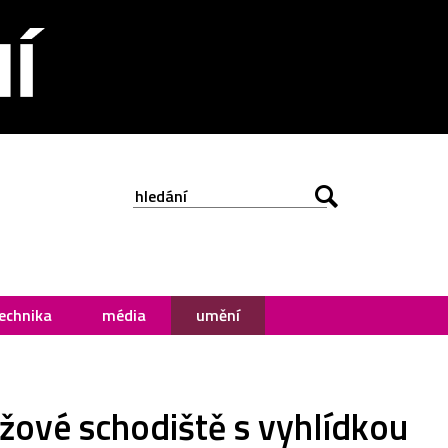
echnika
média
umění
žové schodiště s vyhlídkou