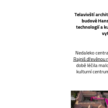
Telavivští archit
budově Hanse
technologií a k
vy
Nedaleko centra
Rajniš dřevěnou 
době léčila mal
kulturní centru