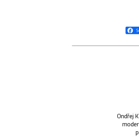
Ondřej K
modern
p