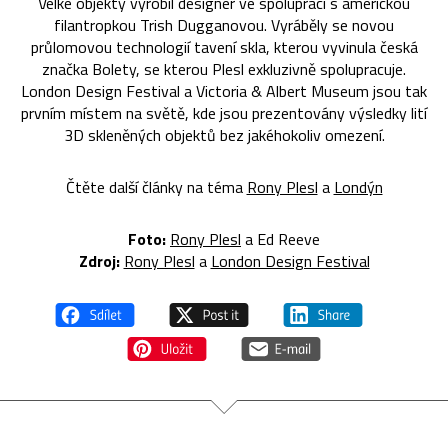
Velké objekty vyrobil designér ve spolupráci s americkou
filantropkou Trish Dugganovou. Vyráběly se novou
průlomovou technologií tavení skla, kterou vyvinula česká
značka Bolety, se kterou Plesl exkluzivně spolupracuje.
London Design Festival a Victoria & Albert Museum jsou tak
prvním místem na světě, kde jsou prezentovány výsledky lití
3D skleněných objektů bez jakéhokoliv omezení.
Čtěte další články na téma
Rony Plesl
a
Londýn
Foto:
Rony Plesl
a Ed Reeve
Zdroj:
Rony Plesl
a
London Design Festival