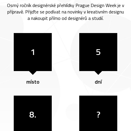
Osmý ročník designérské přehlídky Prague Design Week je v
přípravě. Přijďte se podívat na novinky v kreativním designu
a nakoupit přímo od designérů a studií.
1
5
místo
dní
8.
?