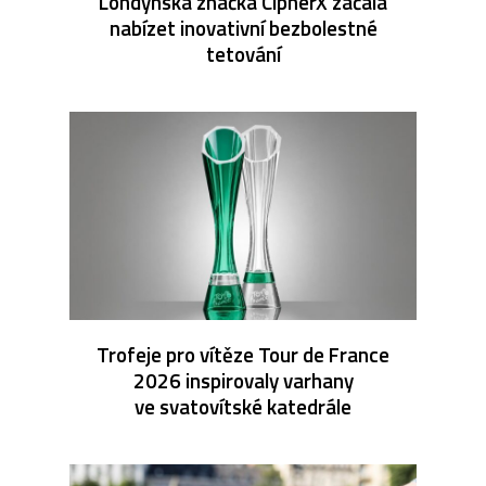
Londýnská značka CipherX začala
nabízet inovativní bezbolestné
tetování
Trofeje pro vítěze Tour de France
2026 inspirovaly varhany
ve svatovítské katedrále