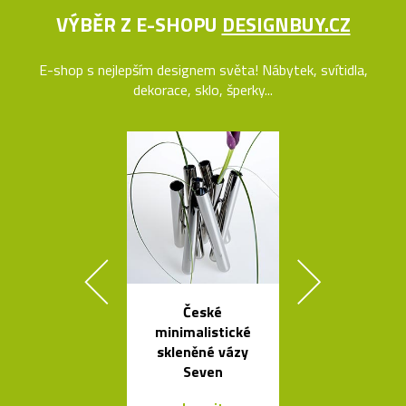
VÝBĚR Z E-SHOPU
DESIGNBUY.CZ
E-shop s nejlepším designem světa! Nábytek, svítidla,
dekorace, sklo, šperky...
České
Kolekce čes
minimalistické
svítidel ze s
skleněné vázy
dřeva Muff
Seven