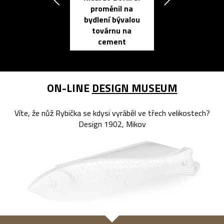
proměnil na
propracovan
bydlení bývalou
elektronic
továrnu na
zápisník
cement
reMarkable
ON-LINE
DESIGN MUSEUM
Víte, že nůž Rybička se kdysi vyráběl ve třech velikostech?
Design 1902, Mikov