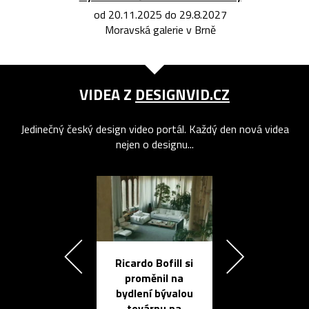
od 20.11.2025 do 29.8.2027
Moravská galerie v Brně
VIDEA Z
DESIGNVID.CZ
Jedinečný český design video portál. Každý den nová videa
nejen o designu...
Ricardo Bofill si
Přichází ten
proměnil na
propracovan
bydlení bývalou
elektronic
továrnu na