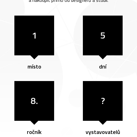
a nakoupit přímo od designérů a studií.
1
5
místo
dní
8.
?
ročník
vystavovatelů