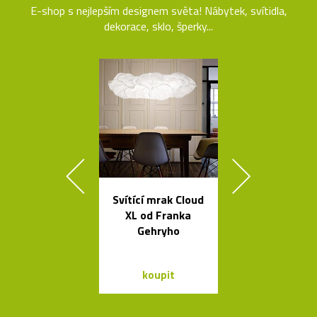
E-shop s nejlepším designem světa! Nábytek, svítidla,
dekorace, sklo, šperky...
Svítící mrak Cloud
Ručně vyráb
XL od Franka
stolička Stool
Gehryho
roku 193
koupit
koupit