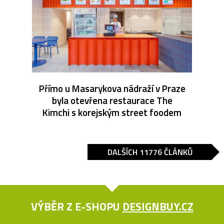
Přímo u Masarykova nádraží v Praze
byla otevřena restaurace The
Kimchi s korejským street foodem
DALŠÍCH 11776 ČLÁNKŮ
VÝBĚR Z E-SHOPU
DESIGNBUY.CZ