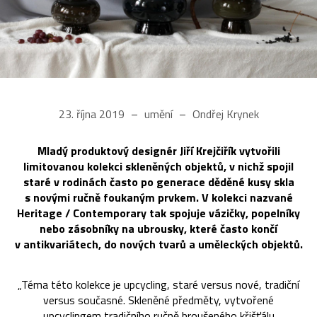
23. října 2019
umění
Ondřej Krynek
Mladý produktový designér Jiří Krejčiřík vytvořili
limitovanou kolekci skleněných objektů, v nichž spojil
staré v rodinách často po generace děděné kusy skla
s novými ručně foukaným prvkem. V kolekci nazvané
Heritage / Contemporary tak spojuje vázičky, popelníky
nebo zásobníky na ubrousky, které často končí
v antikvariátech, do nových tvarů a uměleckých objektů.
„Téma této kolekce je upcycling, staré versus nové, tradiční
versus současné. Skleněné předměty, vytvořené
upcyclingem tradičního ručně broušeného křišťálu