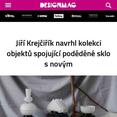
Jiří Krejčiřík navrhl kolekci
objektů spojující poděděné sklo
s novým