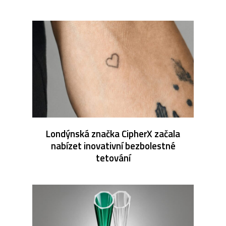
Londýnská značka CipherX začala
nabízet inovativní bezbolestné
tetování