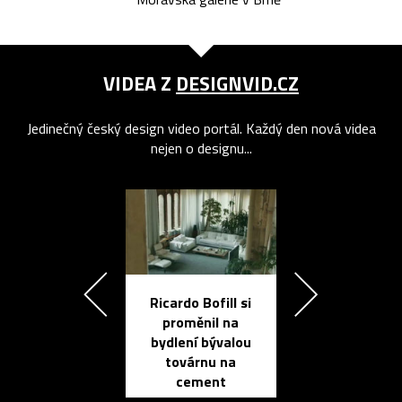
VIDEA Z
DESIGNVID.CZ
Jedinečný český design video portál. Každý den nová videa
nejen o designu...
Ricardo Bofill si
Přichází ten
proměnil na
propracovan
bydlení bývalou
elektronic
továrnu na
zápisník
cement
reMarkable