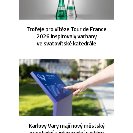
Trofeje pro vítěze Tour de France
2026 inspirovaly varhany
ve svatovítské katedrále
Karlovy Vary mají nový městský
orientační a informační systém