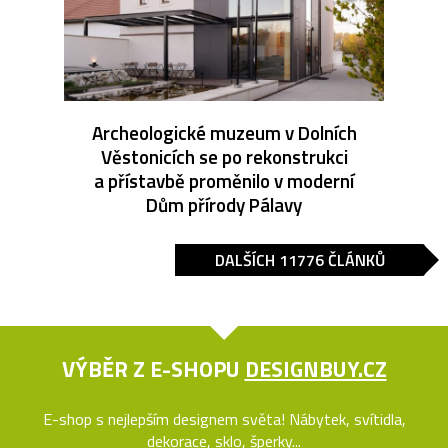
Archeologické muzeum v Dolních
Věstonicích se po rekonstrukci
a přístavbě proměnilo v moderní
Dům přírody Pálavy
DALŠÍCH 11776 ČLÁNKŮ
VÝBĚR Z E-SHOPU
DESIGNBUY.CZ
E-shop s nejlepším designem světa! Nábytek, svítidla,
dekorace, sklo, šperky...