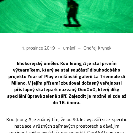
1. prosince 2019
umění
Ondřej Krynek
Jihokorejský umělec Koo Jeong A je stal prvním
výtvarníkem, který se stal součástí dlouhodobého
projektu Year of Play v milánské galerii La Triennale di
Milano. V jejím přízemí zbudoval dočasný veřejnosti
přístupný skatepark nazvaný OooOoO, který díky
speciální úpravě zeleně září. Zajezdit je možné si zde až
do 16. února.
Koo Jeong A je známý tím, že od 90. let vytváří site-specific
instalace v různých zajímavých prostorech a dává jim
možnost jiného využití či znovuvyužití. OooOoO navazuje