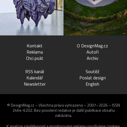
Kontakt
O DesignMag.cz
Reklama
Autoři
Chci psát
Archiv
RSS kanál
Soutěž
Kalendář
Poslat design
Newsletter
English
© DesignMag.cz – Všechna práva vyhrazena – 2007–2026 – ISSN
2464-6202.
Bez povolení redakce je další publikace obsahu
zakázána.
K analýze návštěvnosti a monitorování reklamy používáme
cookies
.