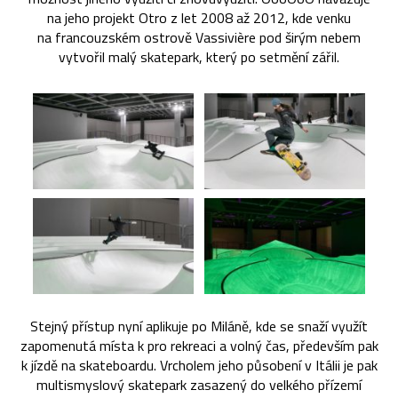
na jeho projekt Otro z let 2008 až 2012, kde venku
na francouzském ostrově Vassivière pod širým nebem
vytvořil malý skatepark, který po setmění zářil.
Stejný přístup nyní aplikuje po Miláně, kde se snaží využít
zapomenutá místa k pro rekreaci a volný čas, především pak
k jízdě na skateboardu. Vrcholem jeho působení v Itálii je pak
multismyslový skatepark zasazený do velkého přízemí