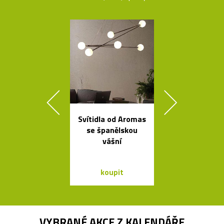
Svítidla od Aromas
Ikonická kol
se španělskou
lamp Tolome
vášní
Artemid
koupit
koupit
VYBRANÉ AKCE Z
KALENDÁŘE