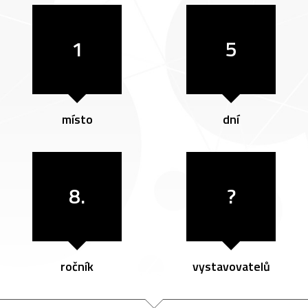
1
5
místo
dní
8.
?
ročník
vystavovatelů