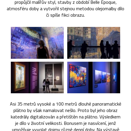
propůjčil malířův styl, stavby z období Belle Époque,
atmosféru doby a vytvořil stejnou metodou olejomalby dílo
či spíše fikci obrazu.
Asi 35 metrů vysoké a 100 metrů dlouhé panoramatické
plátno by však namalovat nešlo. Proto byl jeho obraz
katedrály digitalizován a přetištěn na plátno. Výsledkem
je dílo v životní velikosti. Bonusem je nasvícení, jenž
umožňuje vyvolat dojmy různé denní doby. Na výstavě