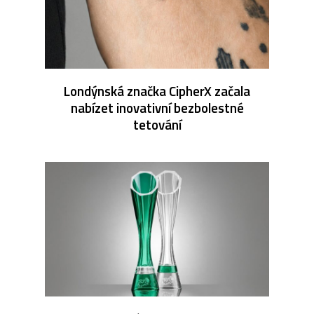
Londýnská značka CipherX začala
nabízet inovativní bezbolestné
tetování