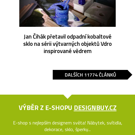
Jan Čihák přetavil odpadní kobaltové
sklo na sérii výtvarných objektů Vdro
inspirované vědrem
DALŠÍCH 11774 ČLÁNKŮ
VÝBĚR Z E-SHOPU
DESIGNBUY.CZ
E-shop s nejlepším designem světa! Nábytek, svítidla,
dekorace, sklo, šperky...