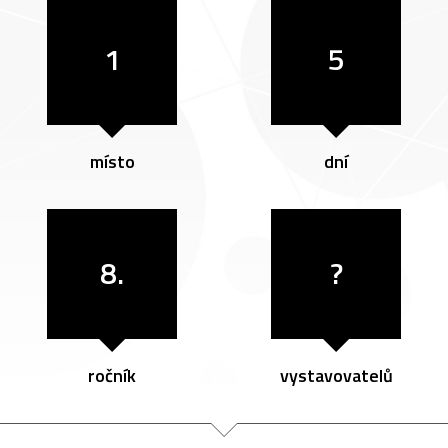
1
5
místo
dní
8.
?
ročník
vystavovatelů