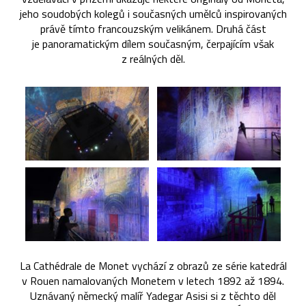
jeho soudobých kolegů i současných umělců inspirovaných
právě tímto francouzským velikánem. Druhá část
je panoramatickým dílem současným, čerpajícím však
z reálných děl.
La Cathédrale de Monet vychází z obrazů ze série katedrál
v Rouen namalovaných Monetem v letech 1892 až 1894.
Uznávaný německý malíř Yadegar Asisi si z těchto děl