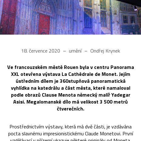
18. července 2020
umění
Ondřej Krynek
Ve francouzském městě Rouen byla v centru Panorama
XXL otevřena výstava La Cathédrale de Monet. Jejím
ústředním dílem je 360stupňová panoramatická
vyhlídka na katedrálu a část města, které namaloval
podle obrazů Clause Menota německý malíř Yadegar
Asisi. Megalomanské dílo má velikost 3 500 metrů
čtverečních.
Prostřednictvím výstavy, která má dvě části, je vzdávána
pocta slavnému impresionistickému Claude Monetovi. První
vzdělávací v přízemí ukazuje některé originály od Moneta,