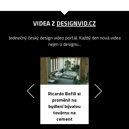
VIDEA Z
DESIGNVID.CZ
Jedinečný český design video portál. Každý den nová videa
nejen o designu...
Ricardo Bofill si
Přichází ten
proměnil na
propracovan
bydlení bývalou
elektronic
továrnu na
zápisník
cement
reMarkable