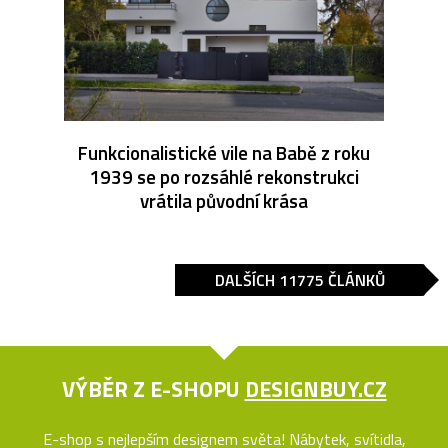
Funkcionalistické vile na Babě z roku
1939 se po rozsáhlé rekonstrukci
vrátila původní krása
DALŠÍCH 11775 ČLÁNKŮ
VÝBĚR Z E-SHOPU
DESIGNBUY.CZ
E-shop s nejlepším designem světa! Nábytek, svítidla,