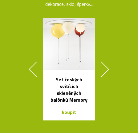
dekorace, sklo, šperky...
Set českých
Tečkami zdo
svítících
křišťálová ko
skleněných
od Olgoj Cho
balónků Memory
koupit
koupit