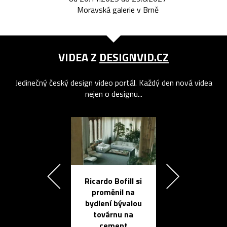
Moravská galerie v Brně
VIDEA Z
DESIGNVID.CZ
Jedinečný český design video portál. Každý den nová videa
nejen o designu...
Ricardo Bofill si
Přichází ten
proměnil na
propracovan
bydlení bývalou
elektronic
továrnu na
zápisník
cement
reMarkable