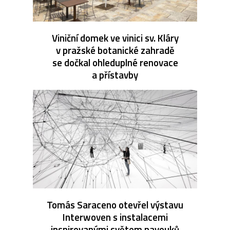
Viniční domek ve vinici sv. Kláry
v pražské botanické zahradě
se dočkal ohleduplné renovace
a přístavby
Tomás Saraceno otevřel výstavu
Interwoven s instalacemi
inspirovanými světem pavouků