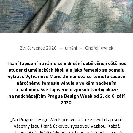
27. července 2020
umění
Ondřej Krynek
Tkaní tapiserií na rámu se v dnešní době věnují většinou
studenti uměleckých škol, ale jako řemeslo se pomalu
vytrácí. Výtvarnice Marie Zemanová se tomuto časově
náročnému řemeslu věnuje s velkým nadšením
a nadáním. Své tapiserie u způsob tvorby ukáže
na nadcházejícím Prague Design Week od 2. do 6. září
2020.
„Na Prague Design Week předvedu tři ze svých tapisérií.
Všechny jsou tkané útkovou rypsovou vazbou. Každá
z tapisérií předvádí vždy něco z tohoto řemesla – čistě