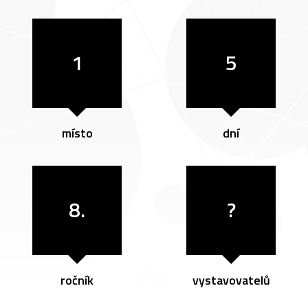
1
5
místo
dní
8.
?
ročník
vystavovatelů