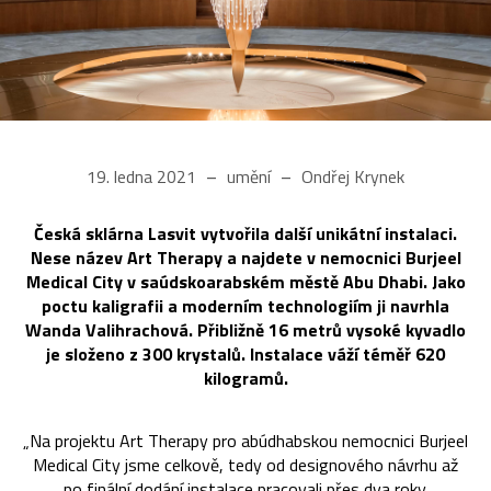
19. ledna 2021
umění
Ondřej Krynek
Česká sklárna Lasvit vytvořila další unikátní instalaci.
Nese název Art Therapy a najdete v nemocnici Burjeel
Medical City v saúdskoarabském městě Abu Dhabi. Jako
poctu kaligrafii a moderním technologiím ji navrhla
Wanda Valihrachová. Přibližně 16 metrů vysoké kyvadlo
je složeno z 300 krystalů. Instalace váží téměř 620
kilogramů.
„Na projektu Art Therapy pro abúdhabskou nemocnici Burjeel
Medical City jsme celkově, tedy od designového návrhu až
po finální dodání instalace pracovali přes dva roky.