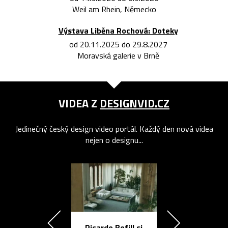
Weil am Rhein, Německo
Výstava Liběna Rochová: Doteky
od 20.11.2025 do 29.8.2027
Moravská galerie v Brně
VIDEA Z
DESIGNVID.CZ
Jedinečný český design video portál. Každý den nová videa
nejen o designu...
Ricardo Bofill si