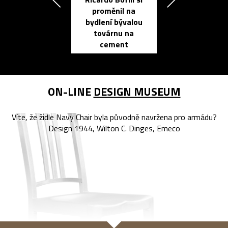
Přichází ten
proměnil na
propracovan
bydlení bývalou
elektronic
továrnu na
zápisník
cement
reMarkable
ON-LINE
DESIGN MUSEUM
Víte, že židle Navy Chair byla původně navržena pro armádu?
Design 1944, Wilton C. Dinges, Emeco