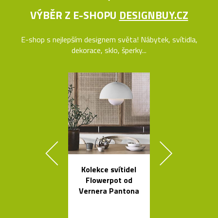
VÝBĚR Z E-SHOPU
DESIGNBUY.CZ
E-shop s nejlepším designem světa! Nábytek, svítidla,
dekorace, sklo, šperky...
Kolekce svítidel
Stolní skle
Flowerpot od
mini skleníky
Vernera Pantona