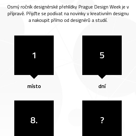
Osmý ročník designérské přehlídky Prague Design Week je v
přípravě. Přijďte se podívat na novinky v kreativním designu
a nakoupit přímo od designérů a studií.
1
5
místo
dní
8.
?