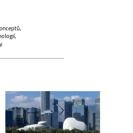
konceptů,
ologií,
y.