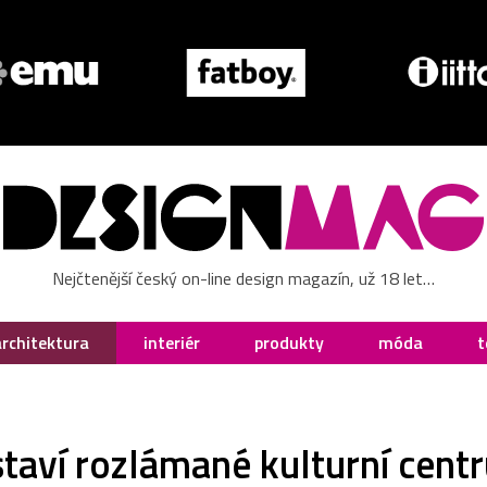
Nejčtenější český on-line design magazín, už 18 let…
architektura
interiér
produkty
móda
t
taví rozlámané kulturní cen