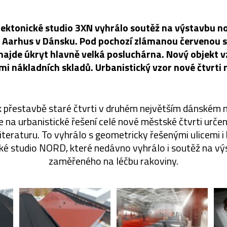
ektonické studio 3XN vyhrálo soutěž na výstavbu n
 Aarhus v Dánsku. Pod pochozí zlámanou červenou st
 najde úkryt hlavně velká posluchárna. Nový objekt vz
i nákladních skladů. Urbanistický vzor nové čtvrti 
k přestavbě staré čtvrti v druhém největším dánském 
 na urbanistické řešení celé nové městské čtvrti určen
literaturu. To vyhrálo s geometricky řešenými ulicemi
ké studio NORD, které nedávno vyhrálo i soutěž na v
zaměřeného na léčbu rakoviny.