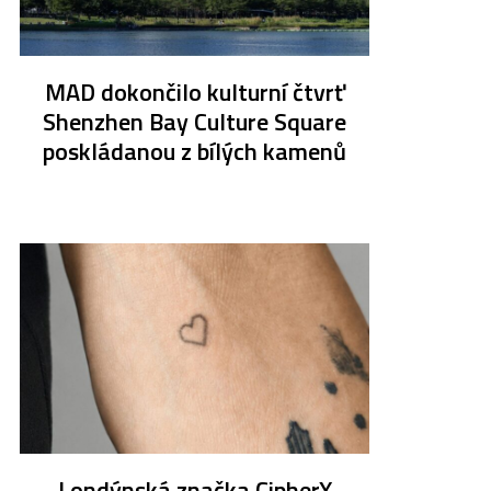
MAD dokončilo kulturní čtvrť
Shenzhen Bay Culture Square
poskládanou z bílých kamenů
Londýnská značka CipherX