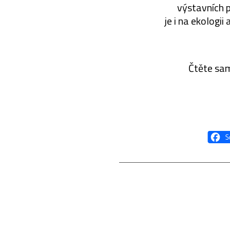
výstavních p
je i na ekologii
Čtěte sa