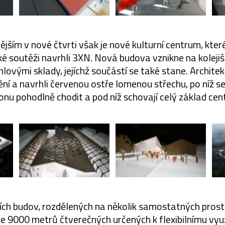
ějším v nové čtvrti však je nové kulturní centrum, kte
ké soutěži navrhli 3XN. Nová budova vznikne na koleji
lovými sklady, jejíchž součástí se také stane. Architekt
 a navrhli červenou ostře lomenou střechu, po níž s
onu pohodlně chodit a pod níž schovají celý základ cen
ch budov, rozdělených na několik samostatných prosto
e 9000 metrů čtverečných určených k flexibilnímu vyu