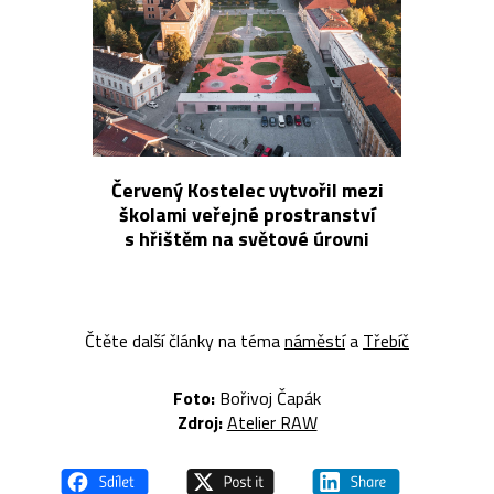
Červený Kostelec vytvořil mezi
školami veřejné prostranství
s hřištěm na světové úrovni
Čtěte další články na téma
náměstí
a
Třebíč
Foto:
Bořivoj Čapák
Zdroj:
Atelier RAW