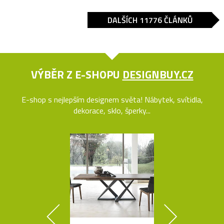
DALŠÍCH 11776 ČLÁNKŮ
VÝBĚR Z E-SHOPU
DESIGNBUY.CZ
E-shop s nejlepším designem světa! Nábytek, svítidla,
dekorace, sklo, šperky...