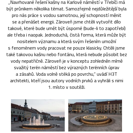
„Navrhované řešení kašny na Karlově náměstí v Třebíči má
být průnikem několika témat. Samozřejmě nejdůležitější byla
pro nás práce s vodou samotnou, její schopností měnit
se a přenášet energii. Zároveň jsme chtěli vytvořit dílo
takové, které bude umět být úsporné (bude-li to zapotřebí)
ale třeba i naopak. Jednoduchá, čistá forma, která může být
nositelem významu a která svým řešením umožní
s fenoménem vody pracovat ne pouze klasicky. Chtěli jsme
také takovou kašnu nebo fontánu, která nebude působit bez
vody nepatřičně. Zároveň je v konceptu zohledněn mírně
svažitý terén náměstí bez výrazných terénních úprav
a zásahů. Voda volně stéká po povrchu,“ uvádí H3T
architekti, kteří jsou autory vodních prvků a vyhráli s nimi
1. místo v soutěži.