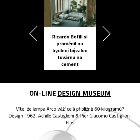
Ricardo Bofill si
Přichází ten
proměnil na
propracovan
bydlení bývalou
elektronic
továrnu na
zápisník
cement
reMarkable
ON-LINE
DESIGN MUSEUM
Víte, že lampa Arco váží celá přibližně 60 kilogramů?
Design 1962, Achille Castiglioni & Pier Giacomo Castiglioni,
Flos