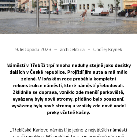
9. listopadu 2023
architektura
Ondřej Krynek
Náměstí v Třebíči trpí mnoha neduhy stejně jako desítky
dalších v České republice. Projíždí jím auta a má málo
zeleně. V loňském roce proběhla kompletní
rekonstrukce náměstí, které náměstí přebudovali.
Zklidnila se doprava, vzniklo zde menší parkoviště,
vysázeny byly nové stromy, přidáno bylo posezení,
vysázeny byly nové stromy a vznikly zde nové vodní
prvky včetně kašny.
„Třebíčské Karlovo náměstí je jedno z největších náměstí
v naší republice. Má podélný tvar a je poměrně výrazně