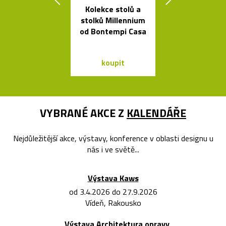
Kolekce stolů a
České
stolků Millennium
minimalisti
od Bontempi Casa
skleněné vázy
koupit
koupit
VYBRANÉ AKCE Z
KALENDÁŘE
Nejdůležitější akce, výstavy, konference v oblasti designu u
nás i ve světě...
Výstava Kaws
od 3.4.2026 do 27.9.2026
Vídeň, Rakousko
Výstava Architektura opravy