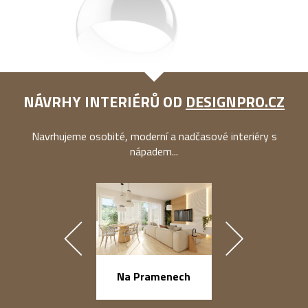
NÁVRHY INTERIÉRŮ OD
DESIGNPRO.CZ
Navrhujeme osobité, moderní a nadčasové interiéry s
nápadem...
náměstí Na Ba
Na Pramenech