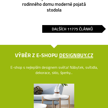
rodinného domu moderně pojatá
stodola
DALŠÍCH 11775 ČLÁNKŮ
VÝBĚR Z E-SHOPU
DESIGNBUY.CZ
E-shop s nejlepším designem světa! Nábytek, svítidla,
dekorace, sklo, šperky...