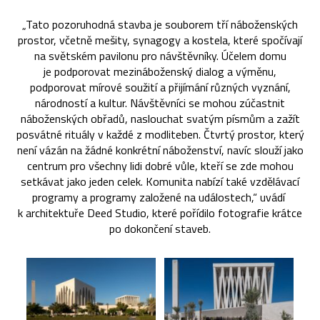
„Tato pozoruhodná stavba je souborem tří náboženských
prostor, včetně mešity, synagogy a kostela, které spočívají
na světském pavilonu pro návštěvníky. Účelem domu
je podporovat mezináboženský dialog a výměnu,
podporovat mírové soužití a přijímání různých vyznání,
národností a kultur. Návštěvníci se mohou zúčastnit
náboženských obřadů, naslouchat svatým písmům a zažít
posvátné rituály v každé z modliteben. Čtvrtý prostor, který
není vázán na žádné konkrétní náboženství, navíc slouží jako
centrum pro všechny lidi dobré vůle, kteří se zde mohou
setkávat jako jeden celek. Komunita nabízí také vzdělávací
programy a programy založené na událostech,“ uvádí
k architektuře Deed Studio, které pořídilo fotografie krátce
po dokončení staveb.