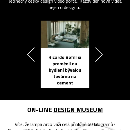
Jedinečný český design video portál. Každý den nová videa
nejen o designu...
Ricardo Bofill si
Přichází ten
proměnil na
propracovan
bydlení bývalou
elektronic
továrnu na
zápisník
cement
reMarkable
ON-LINE
DESIGN MUSEUM
Víte, že lampa Arco váží celá přibližně 60 kilogramů?