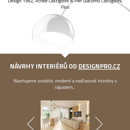
Design 1962, Achille Castiglioni & Pier Giacomo Castiglioni,
Flos
NÁVRHY INTERIÉRŮ OD
DESIGNPRO.CZ
Navrhujeme osobité, moderní a nadčasové interiéry s
nápadem...