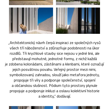
„Architektonický návrh čerpá inspiraci ze společných rysů
všech tří náboženství a zdůrazňuje podobnosti na úkor
rozdílů. Tři krychlové stavby sice nejsou v jedné linii, ale
představují mohutné, jednotné formy, z nichž každá
je zdobena kolonádami, zástěnami a klenbami, které označují
jejich posvátnou povahu. Veřejný prostor mezi nimi,
symbolizovaný zahradou, slouží jako metafora jednoty,
propojuje tři víry a podporuje společenství, spojení
a občanskou slušnost. Pódium tyto prostory plynule
propojuje a podporuje inkluzi a oslavu kolektivní historie
a identity,“ dodávají.