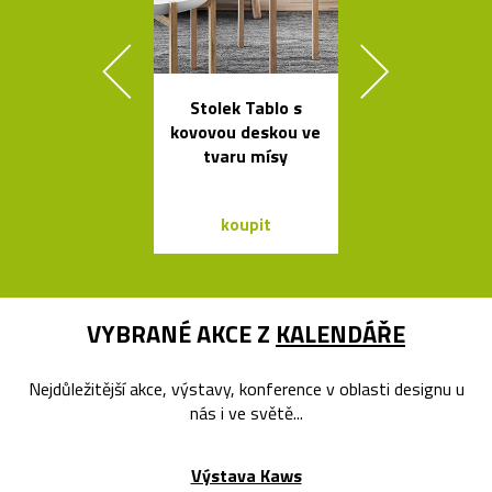
Stolek Tablo s
Elegantn
kovovou deskou ve
květináč
tvaru mísy
Botanique 
kovovém pod
koupit
koupit
VYBRANÉ AKCE Z
KALENDÁŘE
Nejdůležitější akce, výstavy, konference v oblasti designu u
nás i ve světě...
Výstava Kaws