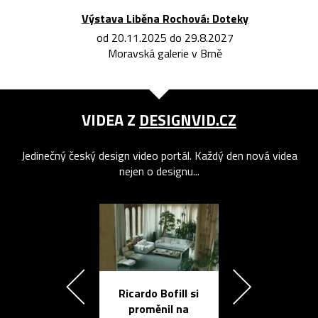
Výstava Liběna Rochová: Doteky
od 20.11.2025 do 29.8.2027
Moravská galerie v Brně
VIDEA Z
DESIGNVID.CZ
Jedinečný český design video portál. Každý den nová videa
nejen o designu...
Ricardo Bofill si
Přichází ten
proměnil na
propracovan