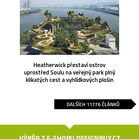
Heatherwick přestaví ostrov
uprostřed Soulu na veřejný park plný
klikatých cest a vyhlídkových plošin
DALŠÍCH 11776 ČLÁNKŮ
VÝBĚR Z E-SHOPU
DESIGNBUY.CZ