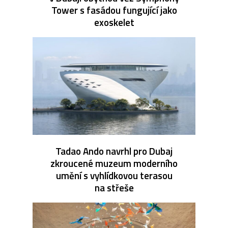
Tower s fasádou fungující jako
exoskelet
Tadao Ando navrhl pro Dubaj
zkroucené muzeum moderního
umění s vyhlídkovou terasou
na střeše