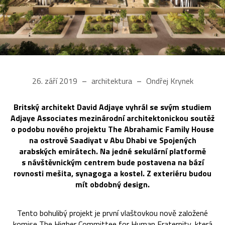
26. září 2019
architektura
Ondřej Krynek
Britský architekt David Adjaye vyhrál se svým studiem
Adjaye Associates mezinárodní architektonickou soutěž
o podobu nového projektu The Abrahamic Family House
na ostrově Saadiyat v Abu Dhabi ve Spojených
arabských emirátech. Na jedné sekulární platformě
s návštěvnickým centrem bude postavena na bází
rovnosti mešita, synagoga a kostel. Z exteriéru budou
mít obdobný design.
Tento bohulibý projekt je první vlaštovkou nově založené
komise The Higher Committee for Human Fraternity, která