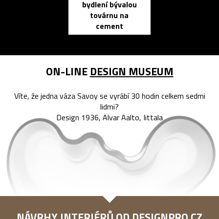
bydlení bývalou
elektronic
továrnu na
zápisník
cement
reMarkable
ON-LINE
DESIGN MUSEUM
Víte, že jedna váza Savoy se vyrábí 30 hodin celkem sedmi
lidmi?
Design 1936, Alvar Aalto, Iittala
NÁVRHY INTERIÉRŮ OD
DESIGNPRO.CZ