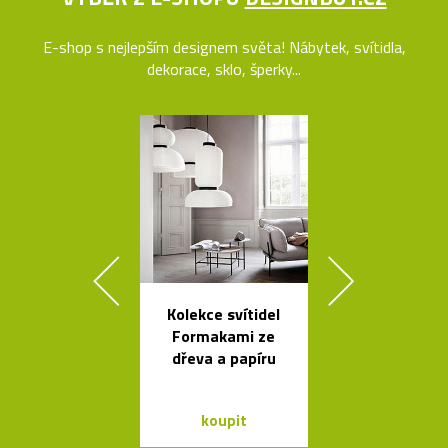
E-shop s nejlepším designem světa! Nábytek, svítidla,
dekorace, sklo, šperky...
Kolekce svítidel
Ručně vyro
Formakami ze
dřevěné soš
dřeva a papíru
Dánska
koupit
koupit