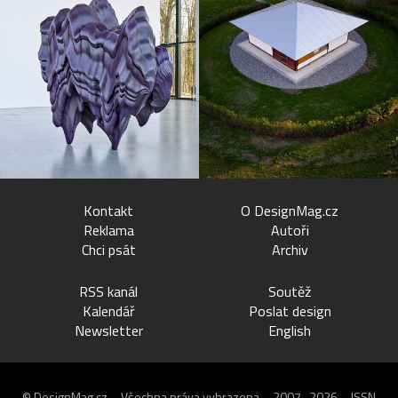
Kontakt
O DesignMag.cz
Reklama
Autoři
Chci psát
Archiv
RSS kanál
Soutěž
Kalendář
Poslat design
Newsletter
English
© DesignMag.cz – Všechna práva vyhrazena – 2007–2026 – ISSN