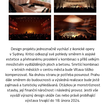
Design projektu jednoznačně vychází z ikonické opery
v Sydney. Kritici odkazují své pohledy směrem k asijské
estetice a přehnanému prosklení v kombinaci s příliš velkým
množstvím vydlážděných ploch a betonu. Smrtící kombinaci
v letních měsících v centru města bude Vltava těžko
kompenzovat. Na druhou stranu je potřeba posunout Prahu
dále směrem do budoucnosti a výsledná realizace bude jistě
zajímavá a turisticky vyhledávaná. Otázkou je monstróznost
stavby, její finanční náročnost i následný provoz. Jestli vše
vyváží výrazný design ukáže čas nebo právě probíhající
výstava trvající do 18. února 2024.