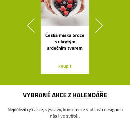
Česká miska Srdce
Kolekce svít
s ukrytým
Formakami
srdečním tvarem
dřeva a pap
koupit
koupit
VYBRANÉ AKCE Z
KALENDÁŘE
Nejdůležitější akce, výstavy, konference v oblasti designu u
nás i ve světě...