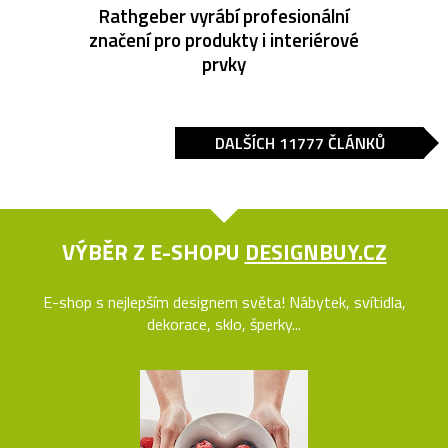
Rathgeber vyrábí profesionální
značení pro produkty i interiérové
prvky
DALŠÍCH 11777 ČLÁNKŮ
VÝBĚR Z E-SHOPU
DESIGNBUY.CZ
E-shop s nejlepším designem světa! Nábytek, svítidla,
dekorace, sklo, šperky...