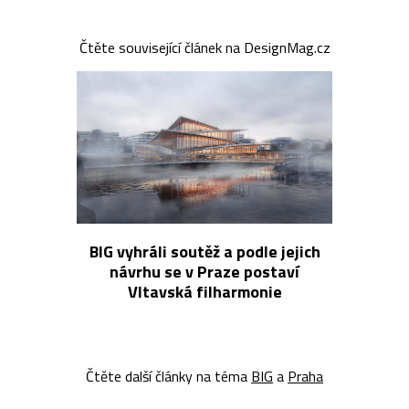
Čtěte související článek na DesignMag.cz
BIG vyhráli soutěž a podle jejich
návrhu se v Praze postaví
Vltavská filharmonie
Čtěte další články na téma
BIG
a
Praha