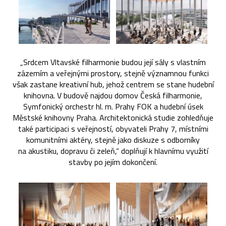
„Srdcem Vltavské filharmonie budou její sály s vlastním
zázemím a veřejnými prostory, stejně významnou funkci
však zastane kreativní hub, jehož centrem se stane hudební
knihovna. V budově najdou domov Česká filharmonie,
Symfonický orchestr hl. m. Prahy FOK a hudební úsek
Městské knihovny Praha. Architektonická studie zohledňuje
také participaci s veřejností, obyvateli Prahy 7, místními
komunitními aktéry, stejně jako diskuze s odborníky
na akustiku, dopravu či zeleň,“ doplňují k hlavnímu využití
stavby po jejím dokončení.