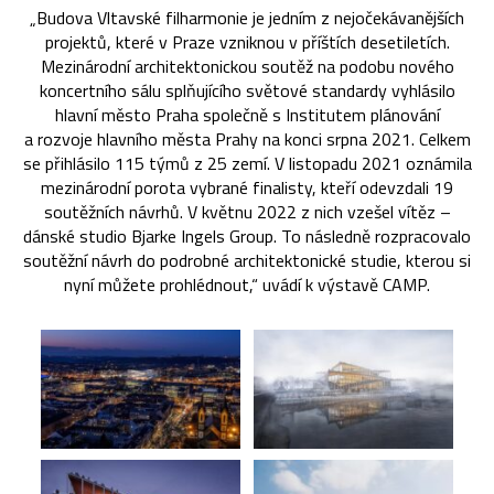
„Budova Vltavské filharmonie je jedním z nejočekávanějších
projektů, které v Praze vzniknou v příštích desetiletích.
Mezinárodní architektonickou soutěž na podobu nového
koncertního sálu splňujícího světové standardy vyhlásilo
hlavní město Praha společně s Institutem plánování
a rozvoje hlavního města Prahy na konci srpna 2021. Celkem
se přihlásilo 115 týmů z 25 zemí. V listopadu 2021 oznámila
mezinárodní porota vybrané finalisty, kteří odevzdali 19
soutěžních návrhů. V květnu 2022 z nich vzešel vítěz –
dánské studio Bjarke Ingels Group. To následně rozpracovalo
soutěžní návrh do podrobné architektonické studie, kterou si
nyní můžete prohlédnout,“ uvádí k výstavě CAMP.