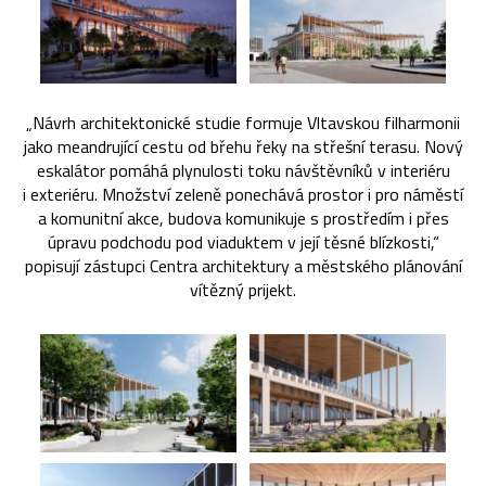
„Návrh architektonické studie formuje Vltavskou filharmonii
jako meandrující cestu od břehu řeky na střešní terasu. Nový
eskalátor pomáhá plynulosti toku návštěvníků v interiéru
i exteriéru. Množství zeleně ponechává prostor i pro náměstí
a komunitní akce, budova komunikuje s prostředím i přes
úpravu podchodu pod viaduktem v její těsné blízkosti,“
popisují zástupci Centra architektury a městského plánování
vítězný prijekt.