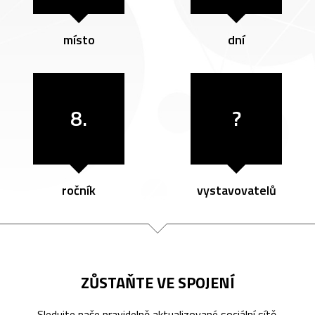
místo
dní
8.
?
ročník
vystavovatelů
ZŮSTAŇTE VE SPOJENÍ
Sledujte naše pravidelně aktualizované sociální sítě.