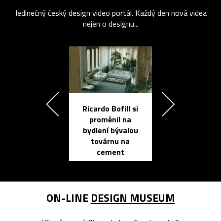
Jedinečný český design video portál. Každý den nová videa
nejen o designu...
Ricardo Bofill si
Přichází ten
proměnil na
propracovan
bydlení bývalou
elektronic
továrnu na
zápisník
cement
reMarkable
ON-LINE
DESIGN MUSEUM