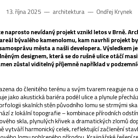
13. října 2025
––
architektura
––
Ondřej Krynek
e naprosto nevídaný projekt vznikl letos v Brně. Arch
i areál bývalého kamenolomu, kam navrhli projekt b
 samosprávu města a našli developera. Výsledkem je
lněným designem, která se do rušné ulice otáčí masi
men zůstal viditelný příjemně například v podzemní
azena do členitého terénu a svým tvarem reaguje na o
je jako akustická bariéra podél ulice a plynule přecház
orfologii skalních stěn původního lomu se strmými ska
hází z lokální topografie – kombinace přírodních odstí
lového skla, plynulých křivek a dramatických zlomů do
ě vytváří harmonický celek, reflektující začlenění stav
vého lomu pohlceného přírodou. Krajinářské řešení r