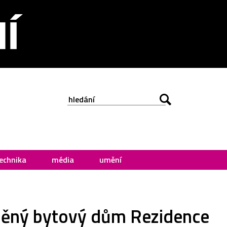
echnika
média
umění
něný bytový dům Rezidence