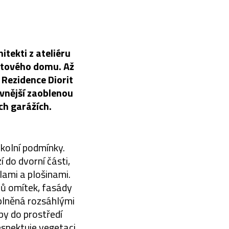
itekti z ateliéru
ytového domu. Až
 Rezidence Diorit
vnější zaoblenou
ch garážích.
kolní podmínky.
í do dvorní části,
lami a plošinami.
nů omítek, fasády
plněná rozsáhlými
by do prostředí
espektuje vegetaci