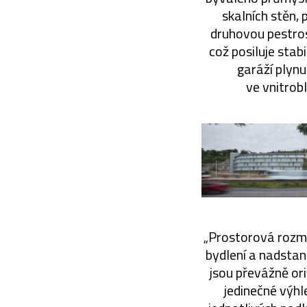
skalních stěn,
druhovou pestrost
což posiluje stab
garáží plynu
ve vnitrob
„Prostorová rozma
bydlení a nadstand
jsou převážně or
jedinečné výhl