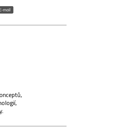
konceptů,
ologií,
y.