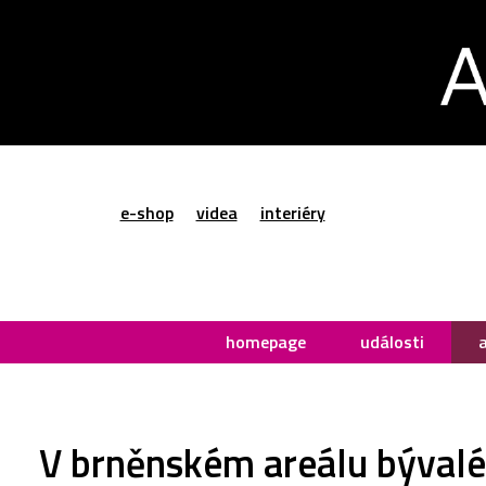
e-shop
videa
interiéry
homepage
události
V brněnském areálu býval