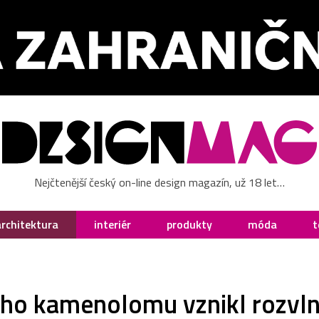
Nejčtenější český on-line design magazín, už 18 let…
architektura
interiér
produkty
móda
t
ého kamenolomu vznikl rozvl