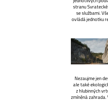
jednotlivých podl
stranu Svrateckéh
se službami. Vš
ovládá jednotku re
Nezaujme jen desi
ale také ekologic
z hlubinných vr
zmíněná zahrada. 