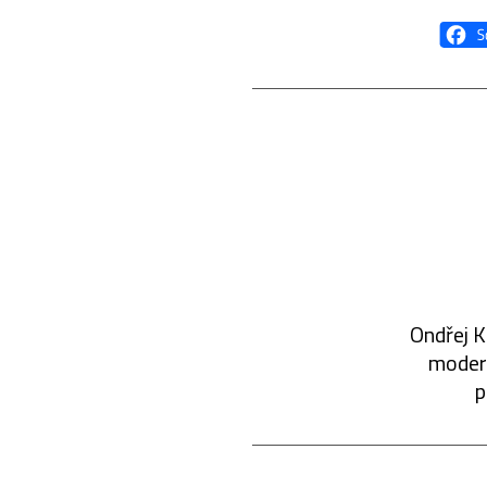
Ondřej K
modern
p