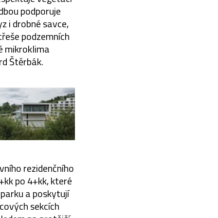
adbou podporuje
yz i drobné savce,
 střeše podzemních
né mikroklima
rd Štěrbák.
vního rezidenčního
1+kk po 4+kk, které
parku a poskytují
ncových sekcích