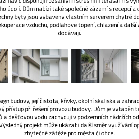
aží navíc disponují rozsáhlými střešními terasami s vý
o údolí. Dům nabízí také společné zázemí s recepcí a
echny byty jsou vybaveny vlastním serverem chytré d
kuperace vzduchu, podlahové topení, chlazení a další 
dodávají.
gn budovy, její čistota, křivky, okolní skaliska a zahra
ký přístup při řešení provozu budovy. Dům je vytápěn 
tů a dešťovou vodu zachycují v podzemních nádržích odk
Výsledný projekt může ukázat i další směr využívání o
zbytečné zátěže pro města či obce.