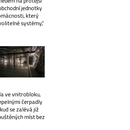
hledem na protější
 obchodní jednotky
omácnosti, který
volitelné systémy,“
da ve vnitrobloku,
tepelnými čerpadly
ud se zalévá již
puštěných míst bez