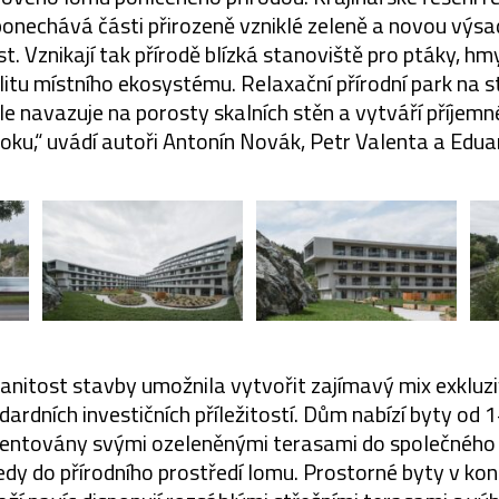
 ponechává části přirozeně vzniklé zeleně a novou výs
. Vznikají tak přírodě blízká stanoviště pro ptáky, hm
ilitu místního ekosystému. Relaxační přírodní park na
le navazuje na porosty skalních stěn a vytváří příjem
loku,“ uvádí autoři Antonín Novák, Petr Valenta a Edua
nitost stavby umožnila vytvořit zajímavý mix exkluzi
ardních investičních příležitostí. Dům nabízí byty od 
ientovány svými ozeleněnými terasami do společného 
edy do přírodního prostředí lomu. Prostorné byty v ko