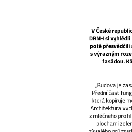
V České republic
DRNH si vyhlédl
poté přesvědčili
s výrazným rozv
fasádou. Ká
„Budova je zas
Přední část fungu
která kopíruje m
Architektura vyc
z mléčného profi
plochami zelen
bývalého průmyslo