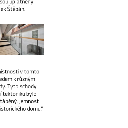
jsou uplatněny
rek Štěpán.
ístnosti v tomto
hledem k různým
dy. Tyto schody
í tektoniku bylo
ytápěný. Jemnost
istorického domu,“