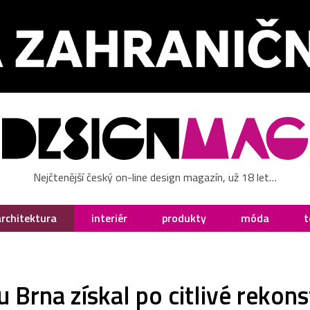
Nejčtenější český on-line design magazín, už 18 let…
architektura
interiér
produkty
móda
t
Brna získal po citlivé rekon