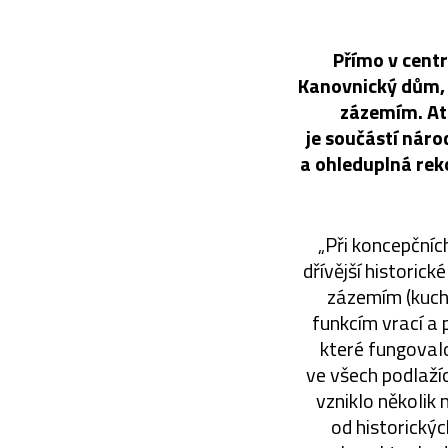
Přímo v centr
Kanovnický dům, 
zázemím. Ate
je součástí náro
a ohleduplná rek
„Při koncepční
dřívější historic
zázemím (kuchy
funkcím vrací a
které fungovalo 
ve všech podlaží
vzniklo několik
od historickýc