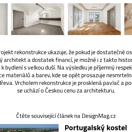
jekt rekonstrukce ukazuje, že pokud je dostatečně os
 architekt a dostatek financí, je možné i z takto histo
 k bydlení s velkou duší. Na výsledku je příjemný respekt
ace materiálů a barev, kde se opět prosazuje nesmrteln
dřeva. Vrcholem rekonstrukce je prosklená pavlač a po
se uchází o Českou cenu za architekturu.
Čtěte související článek na DesignMag.cz
Portugalský kostel