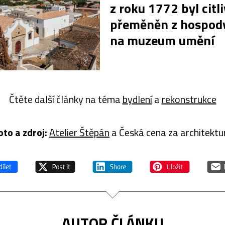
z roku 1772 byl citl
přeměněn z hospod
na muzeum umění
Čtěte další články na téma
bydlení
a
rekonstrukce
oto a z
droj:
Atelier Štěpán
a Česká cena za architektu
AUTOR ČLÁNKU