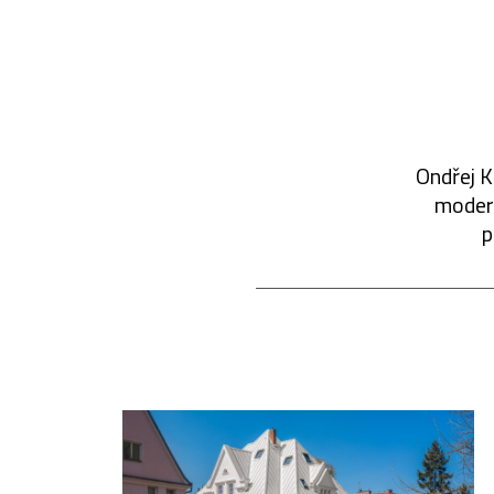
Ondřej K
modern
p