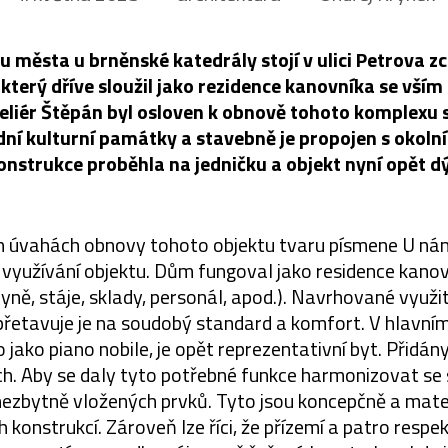
u města u brněnské katedrály stojí v ulici Petrova z
který dříve sloužil jako rezidence kanovníka se vší
liér Štěpán byl osloven k obnově tohoto komplexu 
dní kulturní památky a stavebně je propojen s okolní
onstrukce proběhla na jedničku a objekt nyní opět d
ch úvahách obnovy tohoto objektu tvaru písmene U ná
ké využívání objektu. Dům fungoval jako residence kan
ně, stáje, sklady, personál, apod.). Navrhované využi
 přetavuje je na soudobý standard a komfort. V hlavní
jako piano nobile, je opět reprezentativní byt. Přidány 
ch. Aby se daly tyto potřebné funkce harmonizovat se
 nezbytně vložených prvků. Tyto jsou koncepčně a mate
h konstrukcí. Zároveň lze říci, že přízemí a patro respek