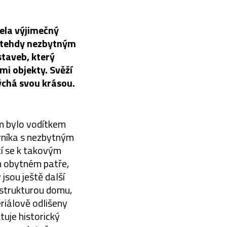
cela výjimečný
m tehdy nezbytným
staveb, který
mi objekty. Svěží
ýchá svou krásou.
m bylo vodítkem
ovníka s nezbytným
tí se k takovým
m obytném patře,
jsou ještě další
 strukturou domu,
riálově odlišeny
tuje historický