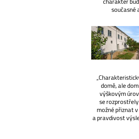
charakter bud
současné a
„Charakteristic
domě, ale domy
výškovým úrovn
se rozprostřely
možné přiznat v
a pravdivost výsl