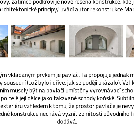
ovy, zatímco podkroví je nově řešená konstrukce, kde 
rchitektonické principy,“ uvádí autor rekonstrukce Ma
kým vkládaným prvkem je pavlač. Ta propojuje jednak m
 sousední (což bylo i dříve, jak se poději ukázalo). Vz
ím musely být na pavlači umístěny vyrovnávací scho
 po celé její délce jako takzvané schody koňské. Subtiln
 exteriéru vzhledem k tomu, že prostor pavlače je nev
edné konstrukce nechává vyznít zemitosti původního h
dodává.