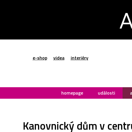
e-shop
videa
interiéry
homepage
události
Kanovnický dům v centru 