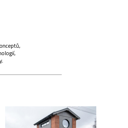
konceptů,
ologií,
y.