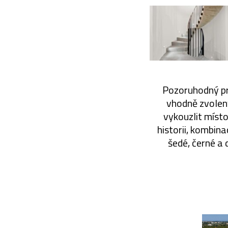
Pozoruhodný pro
vhodně zvolený
vykouzlit místo
historii, kombin
šedé, černé a 