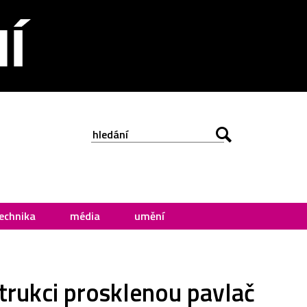
echnika
média
umění
strukci prosklenou pavlač