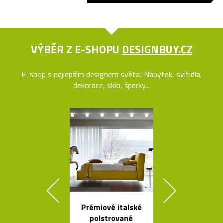
VÝBĚR Z E-SHOPU
DESIGNBUY.CZ
E-shop s nejlepším designem světa! Nábytek, svítidla,
dekorace, sklo, šperky...
Prémiové italské
Křišťálová sví
polstrované
ve tvaru ob