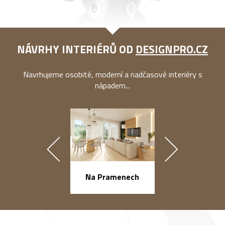
NÁVRHY INTERIÉRŮ OD
DESIGNPRO.CZ
Navrhujeme osobité, moderní a nadčasové interiéry s
nápadem...
náměstí Na Ba
Na Pramenech