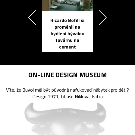
Ricardo Bofill si
Přichází ten
proměnil na
propracovan
bydlení bývalou
elektronic
továrnu na
zápisník
cement
reMarkable
ON-LINE
DESIGN MUSEUM
Víte, že Buvol měl být původně nafukovací nábytek pro děti?
Design 1971, Libuše Niklová, Fatra