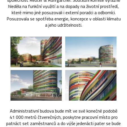
společnost Reuter & Rührgartner. Soutěžní komise výrazně
hleděla na funkční využití a na dopady na životní prostředí,
které mimo jiné posuzovali i externí poradci a odborníci.
Posuzovala se spotřeba energie, koncepce v oblasti klimatu
a jeho udržitelnosti.
Administrativní budova bude mít ve své konečné podobě
41 000 metrů čtverečných, poskytne pracovní místo pro
patnáct set zaměstnanců a do výše jedenácti pater se bude