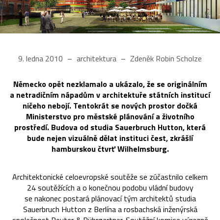
9. ledna 2010
architektura
Zdeněk Robin Scholze
Německo opět nezklamalo a ukázalo, že se originálním
a netradičním nápadům v architektuře státních institucí
ničeho nebojí. Tentokrát se nových prostor dočká
Ministerstvo pro městské plánování a životního
prostředí. Budova od studia Sauerbruch Hutton, která
bude nejen vizuálně dělat instituci čest, zkrášlí
hamburskou čtvrť Wilhelmsburg.
Architektonické celoevropské soutěže se zúčastnilo celkem
24 soutěžících a o konečnou podobu vládní budovy
se nakonec postará plánovací tým architektů studia
Sauerbruch Hutton z Berlína a rosbachská inženýrská