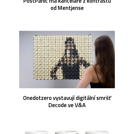
PostPanic má kanceláře z kontrastů
od Mentjense
Onedotzero vystavují digitální smršť
Decode ve V&A