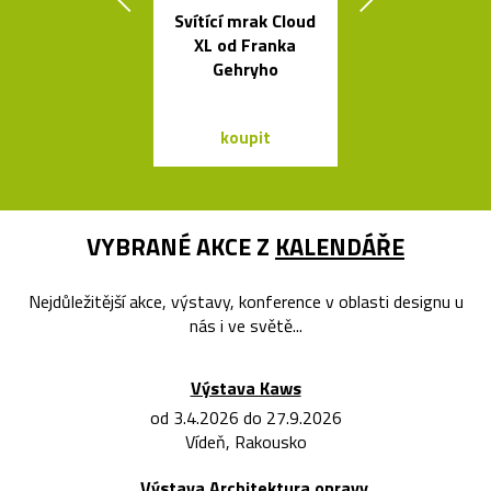
Svítící mrak Cloud
Česká svíti
XL od Franka
Soap fouk
Gehryho
ručně bez f
koupit
koupit
VYBRANÉ AKCE Z
KALENDÁŘE
Nejdůležitější akce, výstavy, konference v oblasti designu u
nás i ve světě...
Výstava Kaws
od 3.4.2026 do 27.9.2026
Vídeň, Rakousko
Výstava Architektura opravy