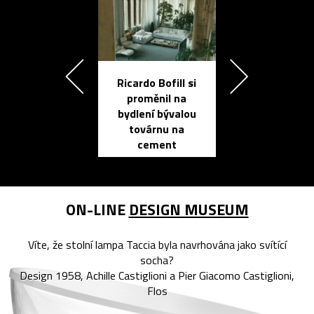
Ricardo Bofill si
Přichází ten
proměnil na
propracovan
bydlení bývalou
elektronic
továrnu na
zápisník
cement
reMarkable
ON-LINE
DESIGN MUSEUM
Víte, že stolní lampa Taccia byla navrhována jako svítící
socha?
Design 1958, Achille Castiglioni a Pier Giacomo Castiglioni,
Flos