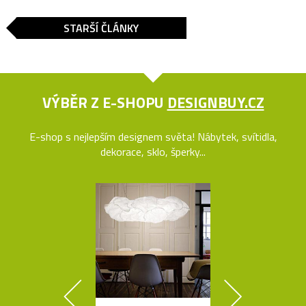
STARŠÍ ČLÁNKY
VÝBĚR Z E-SHOPU
DESIGNBUY.CZ
E-shop s nejlepším designem světa! Nábytek, svítidla,
dekorace, sklo, šperky...