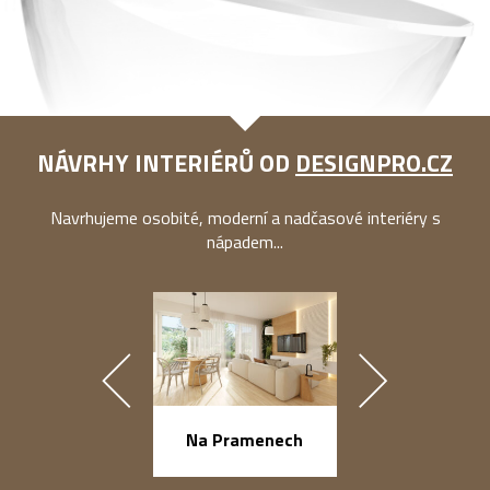
NÁVRHY INTERIÉRŮ OD
DESIGNPRO.CZ
Navrhujeme osobité, moderní a nadčasové interiéry s
nápadem...
náměstí Na Ba
Na Pramenech