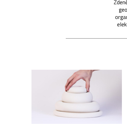
Zdeně
geo
orga
elek