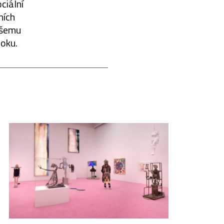
ciální
ních
všemu
 oku.