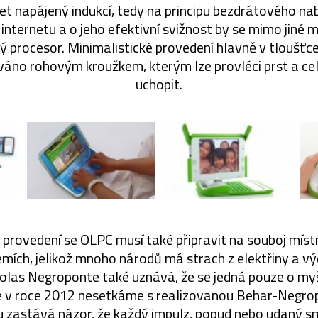
et napájený indukcí, tedy na principu bezdrátového nabí
 internetu a o jeho efektivní svižnost by se mimo jiné 
 procesor. Minimalistické provedení hlavně v tloušťc
váno rohovým kroužkem, kterým lze provléci prst a ce
uchopit.
provedení se OLPC musí také připravit na souboj místn
emích, jelikož mnoho národů má strach z elektřiny a v
holas Negroponte také uznává, že se jedná pouze o myš
e v roce 2012 nesetkáme s realizovanou Behar-Negrop
 zastává názor, že každý impulz, popud nebo udaný s