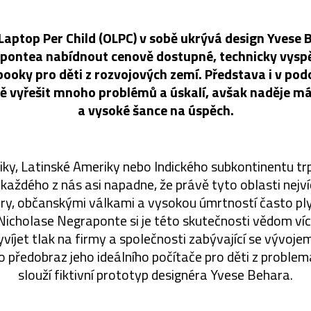
Laptop Per Child (OLPC) v sobě ukrývá design Yvese 
pontea nabídnout cenově dostupné, technicky vyspě
ooky pro děti z rozvojových zemí. Představa i v po
tě vyřešit mnoho problémů a úskalí, avšak naděje má
a vysoké šance na úspěch.
ky, Latinské Ameriky nebo Indického subkontinentu tr
aždého z nás asi napadne, že právě tyto oblasti nejvíc
ry, občanskými válkami a vysokou úmrtností často pl
icholase Negraponte si je této skutečnosti vědom víc,
yvíjet tlak na firmy a společnosti zabývající se vývoj
ko předobraz jeho ideálního počítače pro děti z problem
slouží fiktivní prototyp designéra Yvese Behara.