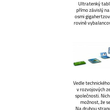
Ultratenký tabl
přímo závislý na
osmi gigahertzový
rovině vybalanco
Vedle technického 
v rozvojových z
společnosti. Nic
možnost, že s
Na druhou stranu