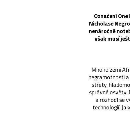
Označení One 
Nicholase Negro
nenáročné noteb
však musí ješ
Mnoho zemí Afri
negramotnosti a k
střety, hladomo
správné osvěty. N
a rozhodl se v
technologií. Ja