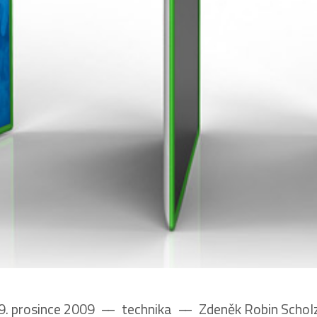
9. prosince 2009
––
technika
––
Zdeněk Robin Schol