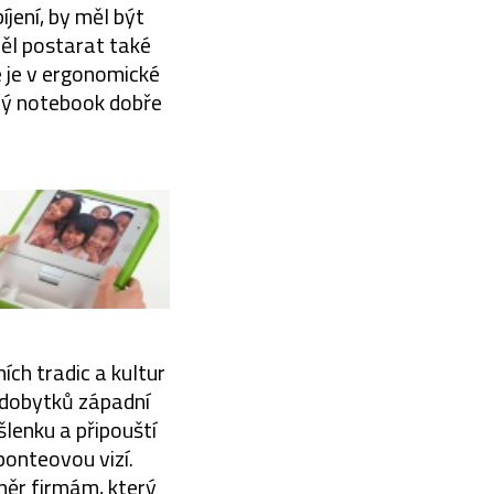
jení, by měl být
měl postarat také
e je v ergonomické
lý notebook dobře
ích tradic a kultur
ýdobytků západní
lenku a připouští
onteovou vizí.
měr firmám, který