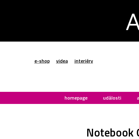
e-shop
videa
interiéry
homepage
události
Notebook O