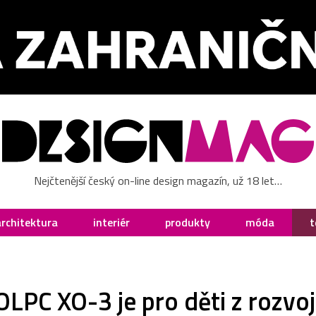
Nejčtenější český on-line design magazín, už 18 let…
architektura
interiér
produkty
móda
t
LPC XO-3 je pro děti z rozvo