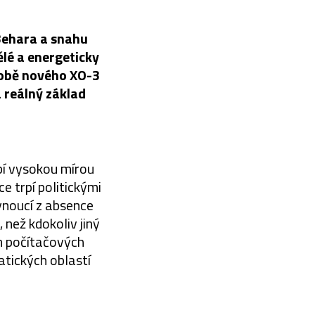
Behara a snahu
lé a energeticky
době nového XO-3
 reálný základ
pí vysokou mírou
e trpí politickými
ynoucí z absence
 než kdokoliv jiný
em počítačových
atických oblastí