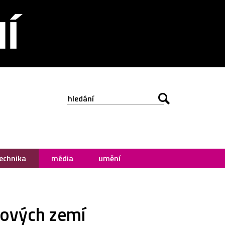
echnika
média
umění
jových zemí