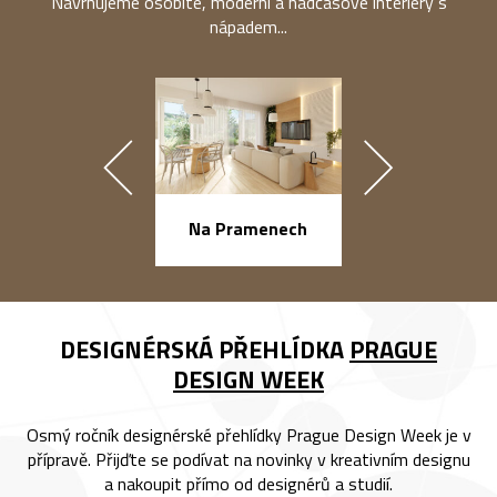
Navrhujeme osobité, moderní a nadčasové interiéry s
nápadem...
náměstí Na Ba
Na Pramenech
DESIGNÉRSKÁ PŘEHLÍDKA
PRAGUE
DESIGN WEEK
Osmý ročník designérské přehlídky Prague Design Week je v
přípravě. Přijďte se podívat na novinky v kreativním designu
a nakoupit přímo od designérů a studií.