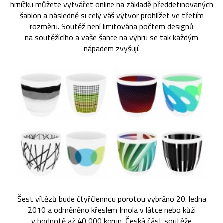
hrníčku můžete vytvářet online na základě předdefinovaných
šablon a následně si celý váš výtvor prohlížet ve třetím
rozměru. Soutěž není limitována počtem designů
na soutěžícího a vaše šance na výhru se tak každým
nápadem zvyšují.
Šest vítězů bude čtyřčlennou porotou vybráno 20. ledna
2010 a odměněno křeslem Imola v látce nebo kůži
v hodnotě až 40 000 korun. Česká část soutěže