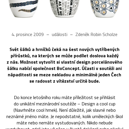
4. prosince 2009
události
Zdeněk Robin Scholze
Svět šálků a hrníčků čeká na šest nových vytříbených
přírůstků, na kterých se může podílet doslova každý
z nás. Možnost vytvořit si vlastní design porcelánového
šálku nabízí společnost BoConcept. Účasti v soutěži ani
nápaditosti se meze nekladou a minimálně jeden Čech
se radovat z vítězství určitě bude.
Do konce letošního roku máte příležitost se přihlásit
do unikátní mezinárodní soutěže – Design a cool cup
(Navrhněte cool hrnek). Není důležité, jak slavné nebo
neznámé jméno máte. Je nepodstatné, kolik uměleckých škol
máte nebo nemáte vystudovaných. Nikdo nebude