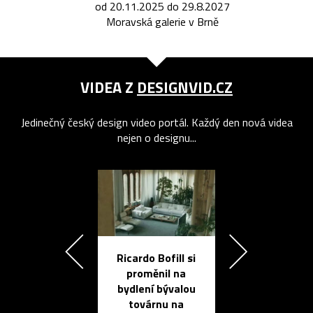
od 20.11.2025 do 29.8.2027
Moravská galerie v Brně
VIDEA Z
DESIGNVID.CZ
Jedinečný český design video portál. Každý den nová videa
nejen o designu...
Ricardo Bofill si
Přichází ten
proměnil na
propracovan
bydlení bývalou
elektronic
továrnu na
zápisník