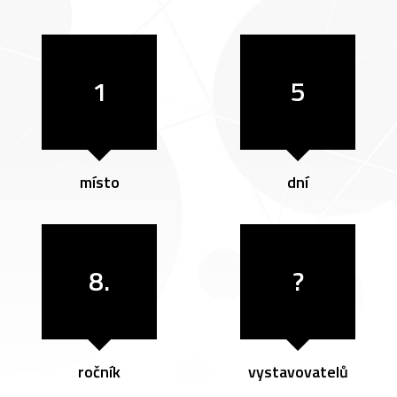
1
5
místo
dní
8.
?
ročník
vystavovatelů