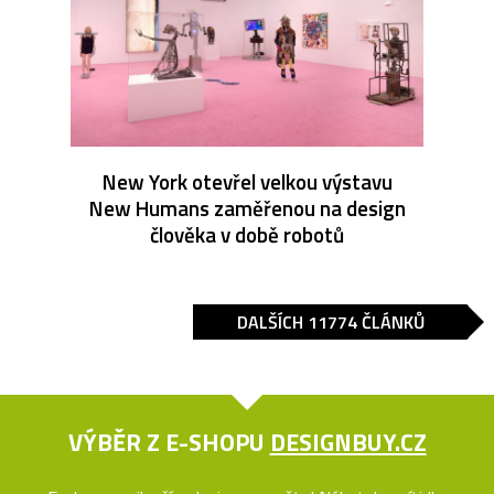
New York otevřel velkou výstavu
New Humans zaměřenou na design
člověka v době robotů
DALŠÍCH 11774 ČLÁNKŮ
VÝBĚR Z E-SHOPU
DESIGNBUY.CZ