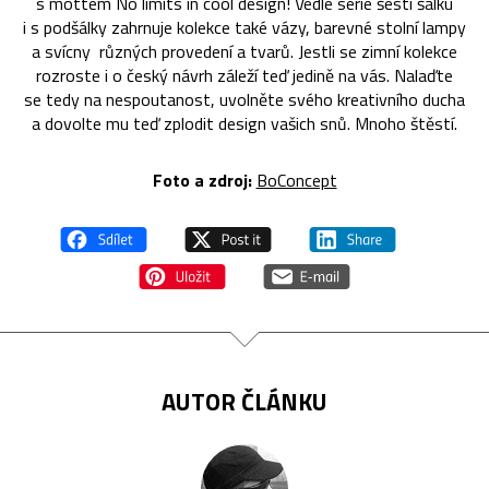
s mottem No limits in cool design! Vedle série šesti šálku
i s podšálky zahrnuje kolekce také vázy, barevné stolní lampy
a svícny různých provedení a tvarů. Jestli se zimní kolekce
rozroste i o český návrh záleží teď jedině na vás. Nalaďte
se tedy na nespoutanost, uvolněte svého kreativního ducha
a dovolte mu teď zplodit design vašich snů. Mnoho štěstí.
Foto a zdroj:
BoConcept
AUTOR ČLÁNKU