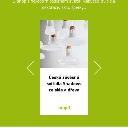
E-shop s nejlepším designem světa! Nábytek, svítidla,
dekorace, sklo, šperky...
Česká závěsná
Kolekce kovo
svítidla Shadows
mís La Sta
ze skla a dřeva
dello Sciro
koupit
koupit