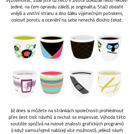
vyzdvihovat, zdali jste už něco v životě dokázali nebo nikoliv!
Jediné, na čem opravdu záleží, je originalita. Stačí obdařit
vnější a vnitřní stranu a dno šálku výjimečným potiskem,
oslovit porotu a ocenění na sebe nenechá dlouho čekat.
Již dnes si můžete na stránkách společnosti prohlédnout
přes šest tisíc návrhů a nechat se inspirovat. Výhoda této
soutěže spočívá na nulové znalosti grafických programů
(i když samozřejmě nabízejí více možností), jelikož návrh