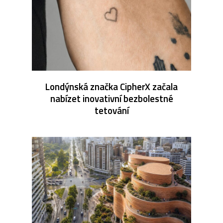
Londýnská značka CipherX začala
nabízet inovativní bezbolestné
tetování