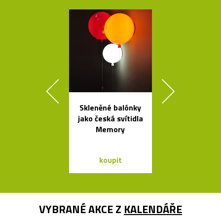
Skleněné balónky
Kolekce
jako česká svítidla
skleněných sví
Memory
Bulb a Mega 
koupit
koupit
VYBRANÉ AKCE Z
KALENDÁŘE