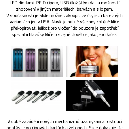
LED diodami, RFID čipem, USB úložištěm dat a možností
zhotovení v jiných materiálech, barvách a s logem.
V současnosti je Slide možné zakoupit ve čtyřech barevných
variantách jen v USA. Navíc je nutné všechny chtěné klíče
překopírovat, jelikož pro vložení do pouzdra je zapotřebí
speciální hlavičky klíče o stejné tloušťce jako jeho krček.
V době zavádění nových mechanizmů uzamykání a rostoucí
poptávce po čipových kartách a žetonech, Slide dokazuje, že