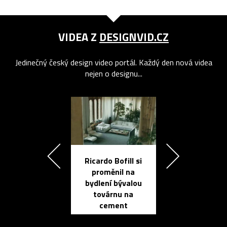
VIDEA Z
DESIGNVID.CZ
Jedinečný český design video portál. Každý den nová videa
nejen o designu...
Ricardo Bofill si
Přichází ten
proměnil na
propracovan
bydlení bývalou
elektronic
továrnu na
zápisník
cement
reMarkable