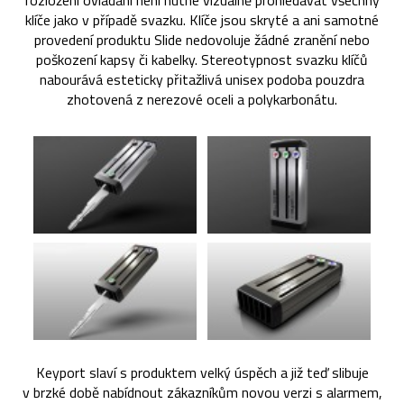
rozložení ovládání není nutné vizuálně prohledávat všechny
klíče jako v případě svazku. Klíče jsou skryté a ani samotné
provedení produktu Slide nedovoluje žádné zranění nebo
poškození kapsy či kabelky. Stereotypnost svazku klíčů
nabourává esteticky přitažlivá unisex podoba pouzdra
zhotovená z nerezové oceli a polykarbonátu.
Keyport slaví s produktem velký úspěch a již teď slibuje
v brzké době nabídnout zákazníkům novou verzi s alarmem,