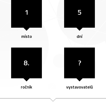
1
5
místo
dní
8.
?
ročník
vystavovatelů