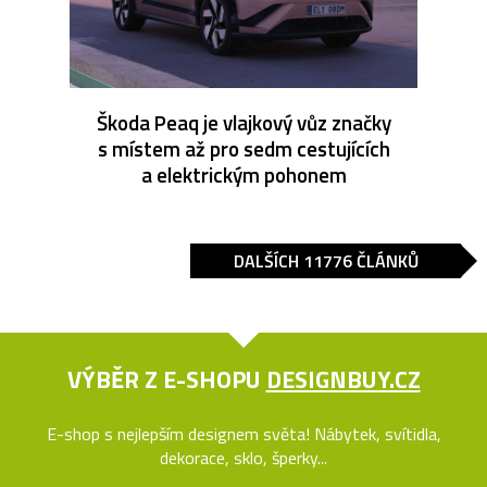
Škoda Peaq je vlajkový vůz značky
s místem až pro sedm cestujících
a elektrickým pohonem
DALŠÍCH 11776 ČLÁNKŮ
VÝBĚR Z E-SHOPU
DESIGNBUY.CZ
E-shop s nejlepším designem světa! Nábytek, svítidla,
dekorace, sklo, šperky...