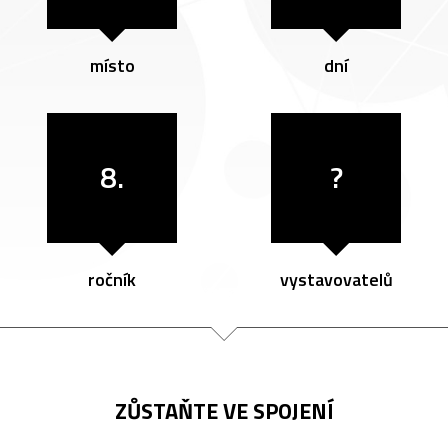
místo
dní
8.
?
ročník
vystavovatelů
ZŮSTAŇTE VE SPOJENÍ