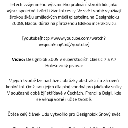
letech vzájemného výtvarného prolínání stvořili lidu jako
výraz společné tvůrčí i životní cesty. Ve své tvorbě využívají
širokou škálu uměleckých médií (plastelína na Designbloku
2008), kladou důraz na přirozenou lidskou interaktivitu.
[youtube]http://www.youtube.com/watch?
v=qndaSunjAb4[/youtube]
Video:
Designblok 2009 v superstudiích Classic 7 a A7
Holešovický pivovar
V jejich tvorbě lze nacházet obrázky abstraktní a zároveň
konkrétní, čímž jsou jejich díla plně vhodná pro jakékoliv snílky.
V současné době žijí střídavě v Čechách, Francii a Belgii, kde
se věnují volné i užité tvorbě.
Čtěte celý článek
Lidu vytvořilo pro Designblok Snový svět