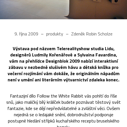
9. října 2009
produkty
Zdeněk Robin Scholze
Výstava pod názvem Telerealityshow studia Lidu,
designérů Ludmily Kořenářové a Sylvaina Favardina,
vám na přehlídce Designblok 2009 nabízí interaktivní
zábavu v nezbedně slušivém hávu a dětská knížka pro
večerní rozjímání vám dokáže, že originálním nápadům
není v umění ani literárním výtvarnictví zdaleka konec.
Fantazijní dílo Follow the White Rabbit vás pohltí do říše
snů, jako maličký bílý králíček budete poznávat těstový svět
fantazie, kde se dějí nepředvídatelné a zvláštní věci. Ovšem
nejedná se o ledajaké snění, dobrodružství podporuje
postupné hledání střípků kuchařského receptu bruselského