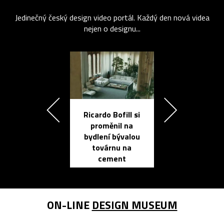
Jedinečný český design video portál. Každý den nová videa
nejen o designu...
Ricardo Bofill si
Přichází ten
proměnil na
propracovan
bydlení bývalou
elektronic
továrnu na
zápisník
cement
reMarkable
ON-LINE
DESIGN MUSEUM