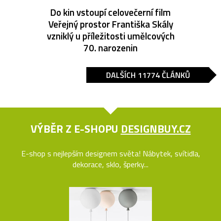
Do kin vstoupí celovečerní film
Veřejný prostor Františka Skály
vzniklý u příležitosti umělcových
70. narozenin
DALŠÍCH 11774 ČLÁNKŮ
VÝBĚR Z E-SHOPU
DESIGNBUY.CZ
E-shop s nejlepším designem světa! Nábytek, svítidla,
dekorace, sklo, šperky...