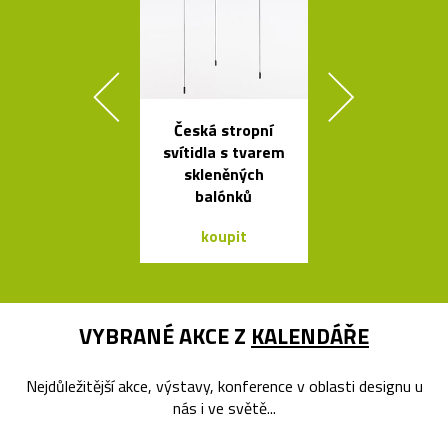
Česká stropní
Kolekce svít
svítidla s tvarem
Flowerpot 
skleněných
Vernera Pan
balónků
koupit
koupit
VYBRANÉ AKCE Z
KALENDÁŘE
Nejdůležitější akce, výstavy, konference v oblasti designu u
nás i ve světě...