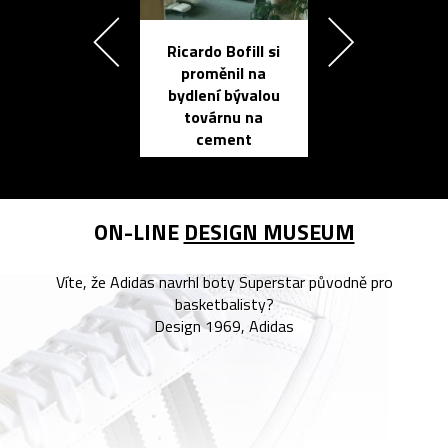
Ricardo Bofill si
Přichází ten
proměnil na
propracovan
bydlení bývalou
elektronic
továrnu na
zápisník
cement
reMarkable
ON-LINE
DESIGN MUSEUM
Víte, že Adidas navrhl boty Superstar původně pro
basketbalisty?
Design 1969, Adidas