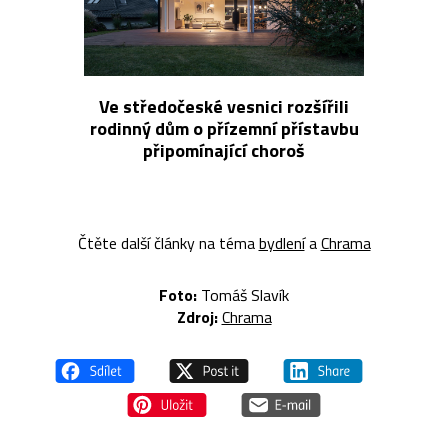
Ve středočeské vesnici rozšířili
rodinný dům o přízemní přístavbu
připomínající choroš
Čtěte další články na téma
bydlení
a
Chrama
Foto:
Tomáš Slavík
Zdroj:
Chrama