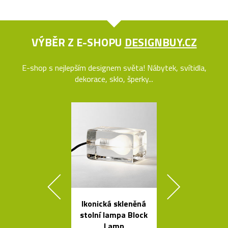
VÝBĚR Z E-SHOPU
DESIGNBUY.CZ
E-shop s nejlepším designem světa! Nábytek, svítidla,
dekorace, sklo, šperky...
Ikonická skleněná
Závěsná
stolní lampa Block
bambuso
Lamp
svítidla Bamb