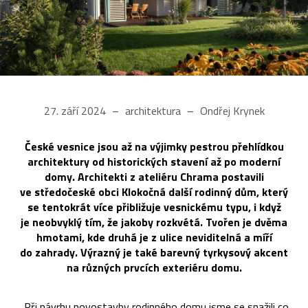
27. září 2024
architektura
Ondřej Krynek
České vesnice jsou až na výjimky pestrou přehlídkou
architektury od historických stavení až po moderní
domy. Architekti z ateliéru Chrama postavili
ve středočeské obci Klokočná další rodinný dům, který
se tentokrát více přibližuje vesnickému typu, i když
je neobvyklý tím, že jakoby rozkvétá. Tvořen je dvěma
hmotami, kde druhá je z ulice neviditelná a míří
do zahrady. Výrazný je také barevný tyrkysový akcent
na různých prvcích exteriéru domu.
„Při návrhu novostavby rodinného domu jsme se snažili co