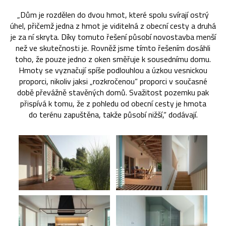
„Dům je rozdělen do dvou hmot, které spolu svírají ostrý
úhel, přičemž jedna z hmot je viditelná z obecní cesty a druhá
je za ní skryta. Díky tomuto řešení působí novostavba menší
než ve skutečnosti je. Rovněž jsme tímto řešením dosáhli
toho, že pouze jedno z oken směřuje k sousednímu domu.
Hmoty se vyznačují spíše podlouhlou a úzkou vesnickou
proporci, nikoliv jaksi „rozkročenou“ proporci v současné
době převážně stavěných domů. Svažitost pozemku pak
přispívá k tomu, že z pohledu od obecní cesty je hmota
do terénu zapuštěna, takže působí nižší,“ dodávají.