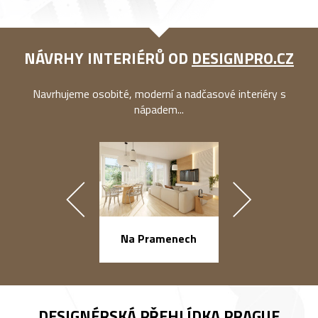
NÁVRHY INTERIÉRŮ OD
DESIGNPRO.CZ
Navrhujeme osobité, moderní a nadčasové interiéry s
nápadem...
náměstí Na Ba
Na Pramenech
DESIGNÉRSKÁ PŘEHLÍDKA
PRAGUE