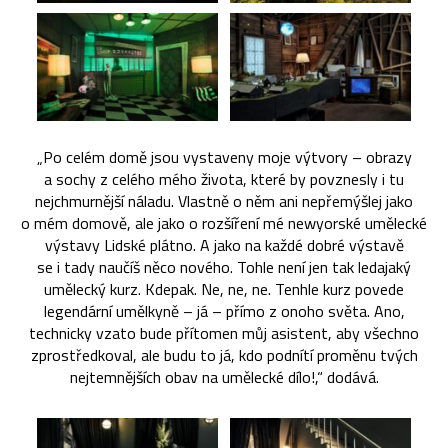
„Po celém domě jsou vystaveny moje výtvory – obrazy
a sochy z celého mého života, které by povznesly i tu
nejchmurnější náladu. Vlastně o něm ani nepřemýšlej jako
o mém domově, ale jako o rozšíření mé newyorské umělecké
výstavy Lidské plátno. A jako na každé dobré výstavě
se i tady naučíš něco nového. Tohle není jen tak ledajaký
umělecký kurz. Kdepak. Ne, ne, ne. Tenhle kurz povede
legendární umělkyně – já – přímo z onoho světa. Ano,
technicky vzato bude přítomen můj asistent, aby všechno
zprostředkoval, ale budu to já, kdo podnítí proměnu tvých
nejtemnějších obav na umělecké dílo!,“ dodává.