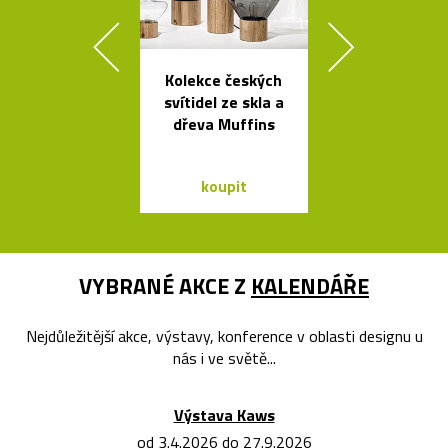
Kolekce českých
Tečkami zdo
svítidel ze skla a
křišťálová ko
dřeva Muffins
od Olgoj Cho
koupit
koupit
VYBRANÉ AKCE Z
KALENDÁŘE
Nejdůležitější akce, výstavy, konference v oblasti designu u
nás i ve světě...
Výstava Kaws
od 3.4.2026 do 27.9.2026