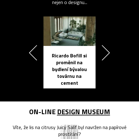
nejen o designu...
Ricardo Bofill si
Přichází ten
proměnil na
propracovan
bydlení bývalou
elektronic
továrnu na
zápisník
cement
reMarkable
ON-LINE
DESIGN MUSEUM
Víte, že lis na citrusy Juicy Salif byl navržen na papírové
prostírání?