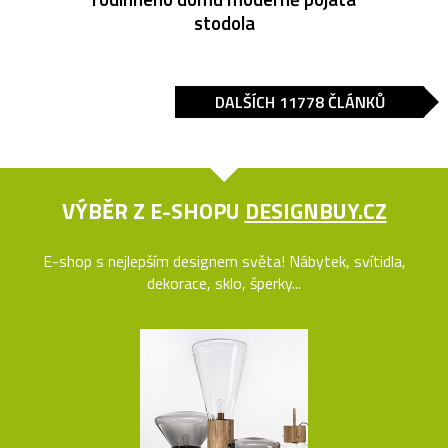
stodola
DALŠÍCH 11778 ČLÁNKŮ
VÝBĚR Z E-SHOPU
DESIGNBUY.CZ
E-shop s nejlepším designem světa! Nábytek, svítidla,
dekorace, sklo, šperky...