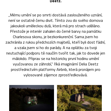
Deetz.
„Mému umění se po smrti dostává zaslouženého uznání,
není se ostatně čemu divit. Tímto zvu do svého domova
jakoukoli uměleckou duši, která má pro strach uděláno.
Přestože je interiér zahalen do černé barvy na památku
Charlesova skonu, je bezkonkurenční. Sama jsem ho
zachránila z rukou předchozích majitelů, kteří byli dost fádní,
a vzala jsem si ho do parády. A na oplátku za tvoji
neutuchající podporu tě naučím tvořit tak, jak to dovede jen
málokdo. Připrav se na historicky první hodinu umění
vyučovanou ze záhrobí,“ říká imaginární Delia Deetz
prostřednictvím platformy Airbnb, která pronájem pro
vylosované zájemce zprostředkovává.