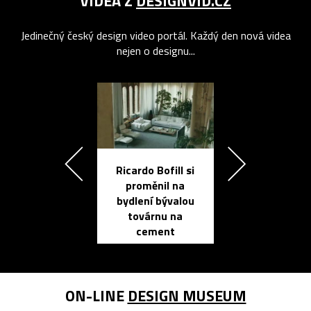
VIDEA Z
DESIGNVID.CZ
Jedinečný český design video portál. Každý den nová videa
nejen o designu...
Ricardo Bofill si
Přichází ten
proměnil na
propracovan
bydlení bývalou
elektronic
továrnu na
zápisník
cement
reMarkable
ON-LINE
DESIGN MUSEUM