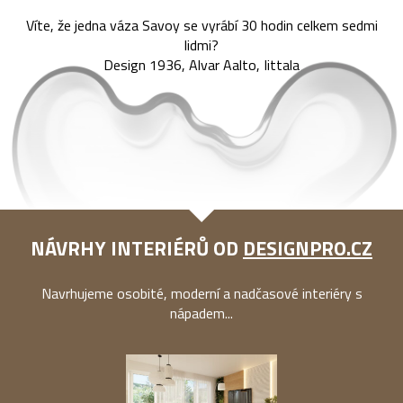
Víte, že jedna váza Savoy se vyrábí 30 hodin celkem sedmi
lidmi?
Design 1936, Alvar Aalto, Iittala
NÁVRHY INTERIÉRŮ OD
DESIGNPRO.CZ
Navrhujeme osobité, moderní a nadčasové interiéry s
nápadem...