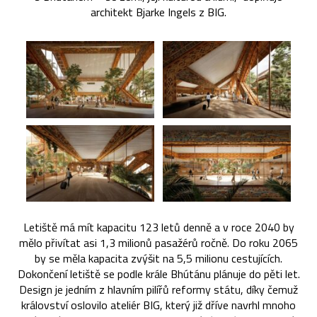
architekt Bjarke Ingels z BIG.
Letiště má mít kapacitu 123 letů denně a v roce 2040 by
mělo přivítat asi 1,3 milionů pasažérů ročně. Do roku 2065
by se měla kapacita zvýšit na 5,5 milionu cestujících.
Dokončení letiště se podle krále Bhútánu plánuje do pěti let.
Design je jedním z hlavním pilířů reformy státu, díky čemuž
království oslovilo ateliér BIG, který již dříve navrhl mnoho