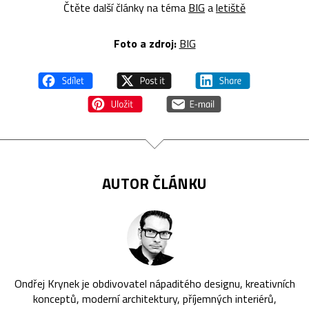
Čtěte další články na téma
BIG
a
letiště
Foto a z
droj:
BIG
AUTOR ČLÁNKU
Ondřej Krynek je obdivovatel nápaditého designu, kreativních
konceptů, moderní architektury, příjemných interiérů,