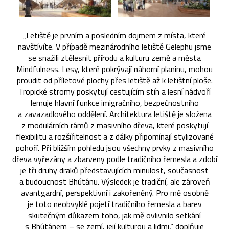
„Letiště je prvním a posledním dojmem z místa, které
navštívíte. V případě mezinárodního letiště Gelephu jsme
se snažili ztělesnit přírodu a kulturu země a města
Mindfulness. Lesy, které pokrývají náhorní planinu, mohou
proudit od příletové plochy přes letiště až k letištní ploše.
Tropické stromy poskytují cestujícím stín a lesní nádvoří
lemuje hlavní funkce imigračního, bezpečnostního
a zavazadlového oddělení. Architektura letiště je složena
z modulárních rámů z masivního dřeva, které poskytují
flexibilitu a rozšiřitelnost a z dálky připomínají stylizované
pohoří. Při bližším pohledu jsou všechny prvky z masivního
dřeva vyřezány a zbarveny podle tradičního řemesla a zdobí
je tři druhy draků představujících minulost, současnost
a budoucnost Bhútánu. Výsledek je tradiční, ale zároveň
avantgardní, perspektivní i zakořeněný. Pro mě osobně
je toto neobvyklé pojetí tradičního řemesla a barev
skutečným důkazem toho, jak mě ovlivnilo setkání
s Bhútánem – se zemí, její kulturou a lidmi,“ doplňuje