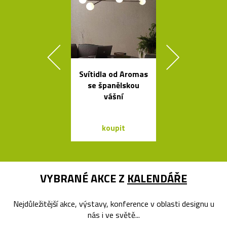
Svítidla od Aromas
Kolekce čes
se španělskou
svítidel ze s
vášní
dřeva Muff
koupit
koupit
VYBRANÉ AKCE Z
KALENDÁŘE
Nejdůležitější akce, výstavy, konference v oblasti designu u
nás i ve světě...