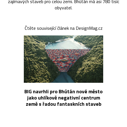
zajímavých staveb pro celou zemi. Bhútán má asi 780 tisíc
obyvatel.
Čtěte související článek na DesignMag.cz
BIG navrhli pro Bhútán nové město
jako uhlíkově negativní centrum
země s řadou fantaskních staveb