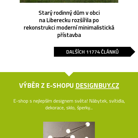
Starý rodinný dům v obci
na Liberecku rozšířila po
rekonstrukci moderní minimalistická
přístavba
DALŠÍCH 11774 ČLÁNKŮ
VÝBĚR Z E-SHOPU
DESIGNBUY.CZ
E-shop s nejlepším designem světa! Nábytek, svítidla,
dekorace, sklo, šperky...