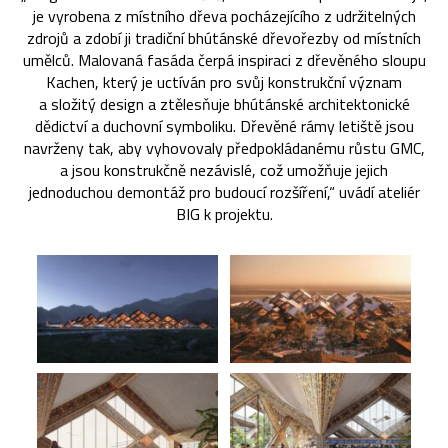
je vyrobena z místního dřeva pocházejícího z udržitelných
zdrojů a zdobí ji tradiční bhútánské dřevořezby od místních
umělců. Malovaná fasáda čerpá inspiraci z dřevěného sloupu
Kachen, který je uctíván pro svůj konstrukční význam
a složitý design a ztělesňuje bhútánské architektonické
dědictví a duchovní symboliku. Dřevěné rámy letiště jsou
navrženy tak, aby vyhovovaly předpokládanému růstu GMC,
a jsou konstrukčně nezávislé, což umožňuje jejich
jednoduchou demontáž pro budoucí rozšíření,“ uvádí ateliér
BIG k projektu.