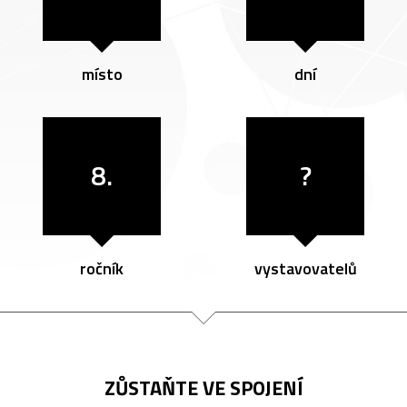
místo
dní
8.
?
ročník
vystavovatelů
ZŮSTAŇTE VE SPOJENÍ