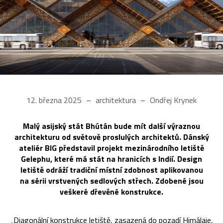
12. března 2025
architektura
Ondřej Krynek
Malý asijský stát Bhútán bude mít další výraznou
architekturu od světově proslulých architektů. Dánský
ateliér BIG představil projekt mezinárodního letiště
Gelephu, které má stát na hranicích s Indií. Design
letiště odráží tradiční místní zdobnost aplikovanou
na sérii vrstvených sedlových střech. Zdobené jsou
veškeré dřevěné konstrukce.
„Diagonální konstrukce letiště, zasazená do pozadí Himálaje,