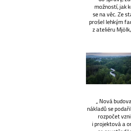
možností, jak k
se na věc. Ze st
prošel lehkým fac
z ateliéru Mjölk
„ Nová budova
nákladů se podařil
rozpočet vzni
i projektová a o