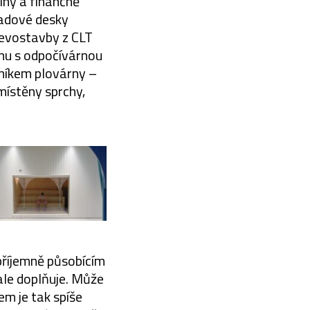
lný a finančně
ladové desky
evostavby z CLT
unu s odpočívárnou
čníkem plovárny –
místěny sprchy,
příjemně působícím
ale doplňuje. Může
em je tak spíše