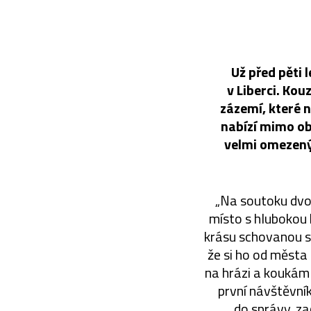
Už před pěti 
v Liberci. Kou
zázemí, které 
nabízí mimo obč
velmi omezený 
„Na soutoku dvou
místo s hlubokou 
krásu schovanou st
že si ho od města
na hrázi a koukám 
první návštěvníky
do správy, zač