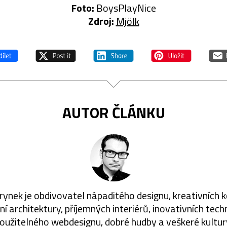
Foto:
BoysPlayNice
Zdroj:
Mjölk
AUTOR ČLÁNKU
rynek je obdivovatel nápaditého designu, kreativních 
í architektury, příjemných interiérů, inovativních techn
oužitelného webdesignu, dobré hudby a veškeré kultur