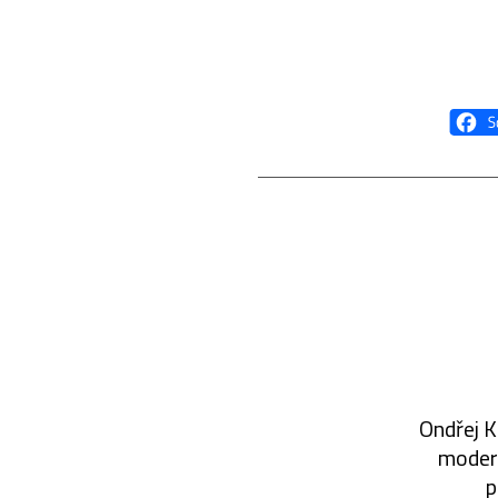
Ondřej K
modern
p