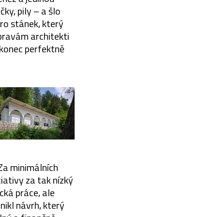
ky, pily – a šlo
pro stánek, který
úpravám architekti
nakonec perfektně
Za minimálních
iativy za tak nízký
cká práce, ale
nikl návrh, který