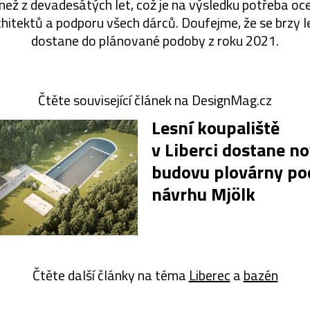
než z devadesátých let, což je na výsledku potřeba ocen
hitektů a podporu všech dárců. Doufejme, že se brzy l
dostane do plánované podoby z roku 2021.
Čtěte související článek na DesignMag.cz
Lesní koupaliště
v Liberci dostane n
budovu plovárny po
návrhu Mjölk
Čtěte další články na téma
Liberec
a
bazén