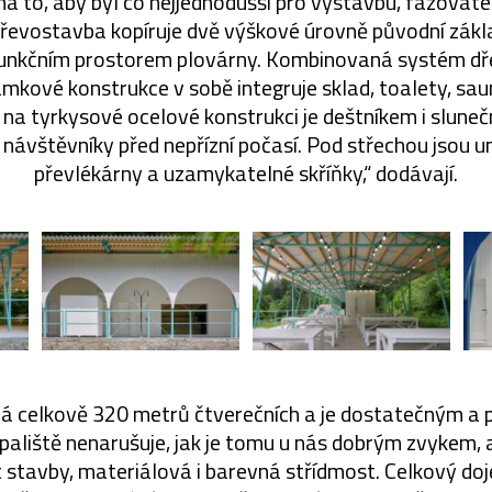
 na to, aby byl co nejjednodušší pro výstavbu, fázovate
řevostavba kopíruje dvě výškové úrovně původní zák
 funkčním prostorem plovárny. Kombinovaná systém dř
ámkové konstrukce v sobě integruje sklad, toalety, sa
a na tyrkysové ocelové konstrukci je deštníkem i slune
i návštěvníky před nepřízní počasí. Pod střechou jsou u
převlékárny a uzamykatelné skříňky,“ dodávají.
á celkově 320 metrů čtverečních a je dostatečným a 
paliště nenarušuje, jak je tomu u nás dobrým zvykem, 
st stavby, materiálová i barevná střídmost. Celkový doj