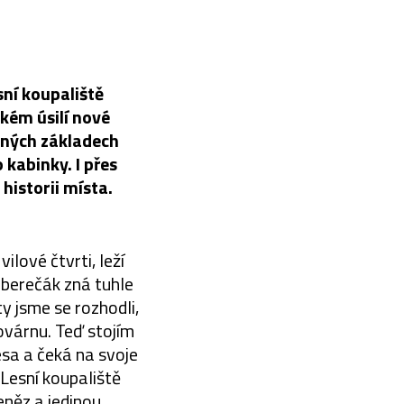
sní koupaliště
lkém úsilí nové
nných základech
 kabinky. I přes
historii místa.
lové čtvrti, leží
iberečák zná tuhle
y jsme se rozhodli,
ovárnu. Teď stojím
esa a čeká na svoje
i Lesní koupaliště
peněz a jedinou