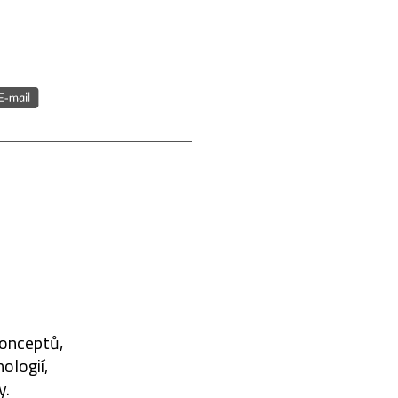
konceptů,
ologií,
y.