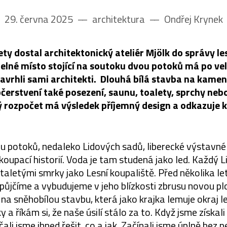
29. června 2025
––
architektura
––
Ondřej Krynek
lety dostal architektonický ateliér Mjölk do správy le
zelné místo stojící na soutoku dvou potoků má po ve
navrhli sami architekti. Dlouhá bílá stavba na kame
erstvení také posezení, saunu, toalety, sprchy nebo
rozpočet má výsledek příjemný design a odkazuje k 
 potoků, nedaleko Lidových sadů, liberecké výstavné vi
koupací historií. Voda je tam studená jako led. Každý L
aletými smrky jako Lesní koupaliště. Před několika let
 půjčíme a vybudujeme v jeho blízkosti zbrusu novou pl
na sněhobílou stavbu, která jako krajka lemuje okraj l
 a říkám si, že naše úsilí stálo za to. Když jsme získal
ali jsme ihned řešit, co a jak. Začínali jsme úplně bez 