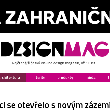
Nejčtenější český on-line design magazín, už 18 let…
architektura
interiér
produkty
móda
t
erci se otevřelo s novým záze