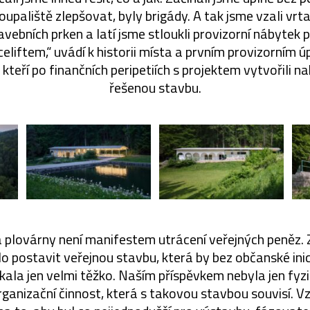
oupaliště zlepšovat, byly brigády. A tak jsme vzali vrtač
avebních prken a latí jsme stloukli provizorní nábytek 
eliftem,“ uvádí k historii místa a prvním provizorním 
, kteří po finančních peripetiích s projektem vytvořili 
řešenou stavbu.
 plovárny není manifestem utrácení veřejných peněz. 
o postavit veřejnou stavbu, která by bez občanské inic
kala jen velmi těžko. Naším příspěvkem nebyla jen fyzi
rganizační činnost, která s takovou stavbou souvisí. Vz