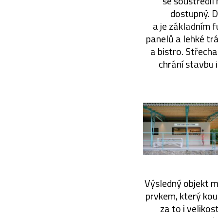
se soustředil
dostupný. D
a je základním
panelů a lehké tr
a bistro. Střech
chrání stavbu 
Výsledný objekt m
prvkem, který kou
za to i veliko