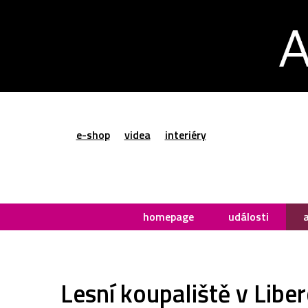
e-shop
videa
interiéry
homepage
události
Lesní koupaliště v Lib