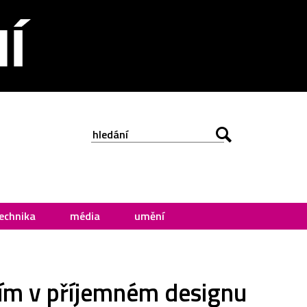
echnika
média
umění
mím v příjemném designu