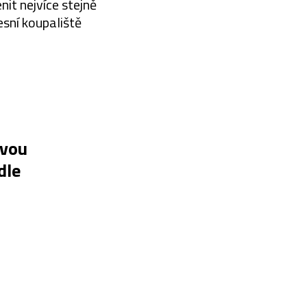
it nejvíce stejně
esní koupaliště
ovou
dle