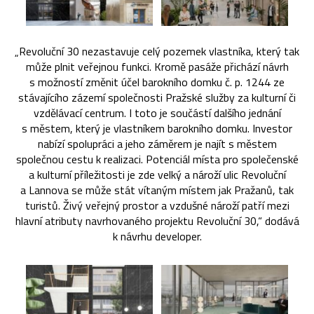
„Revoluční 30 nezastavuje celý pozemek vlastníka, který tak
může plnit veřejnou funkci. Kromě pasáže přichází návrh
s možností změnit účel barokního domku č. p. 1244 ze
stávajícího zázemí společnosti Pražské služby za kulturní či
vzdělávací centrum. I toto je součástí dalšího jednání
s městem, který je vlastníkem barokního domku. Investor
nabízí spolupráci a jeho záměrem je najít s městem
společnou cestu k realizaci. Potenciál místa pro společenské
a kulturní příležitosti je zde velký a nároží ulic Revoluční
a Lannova se může stát vítaným místem jak Pražanů, tak
turistů. Živý veřejný prostor a vzdušné nároží patří mezi
hlavní atributy navrhovaného projektu Revoluční 30,“ dodává
k návrhu developer.