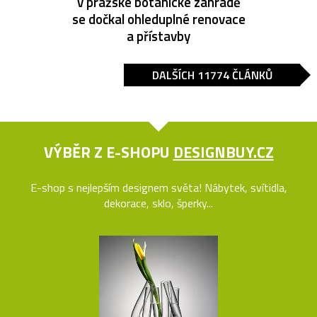
v pražské botanické zahradě
se dočkal ohleduplné renovace
a přístavby
DALŠÍCH 11774 ČLÁNKŮ
VÝBĚR Z E-SHOPU
DESIGNBUY.CZ
E-shop s nejlepším designem světa! Nábytek, svítidla,
dekorace, sklo, šperky...