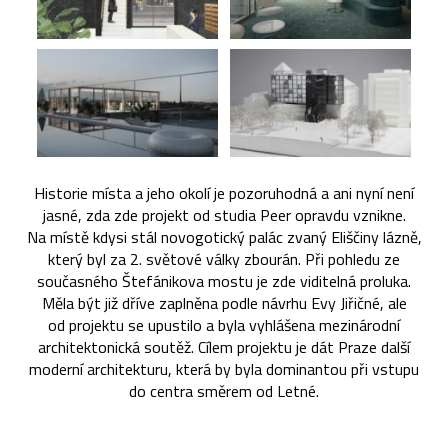
Historie místa a jeho okolí je pozoruhodná a ani nyní není
jasné, zda zde projekt od studia Peer opravdu vznikne.
Na místě kdysi stál novogotický palác zvaný Eliščiny lázně,
který byl za 2. světové války zbourán. Při pohledu ze
současného Štefánikova mostu je zde viditelná proluka.
Měla být již dříve zaplněna podle návrhu Evy Jiřičné, ale
od projektu se upustilo a byla vyhlášena mezinárodní
architektonická soutěž. Cílem projektu je dát Praze další
moderní architekturu, která by byla dominantou při vstupu
do centra směrem od Letné.