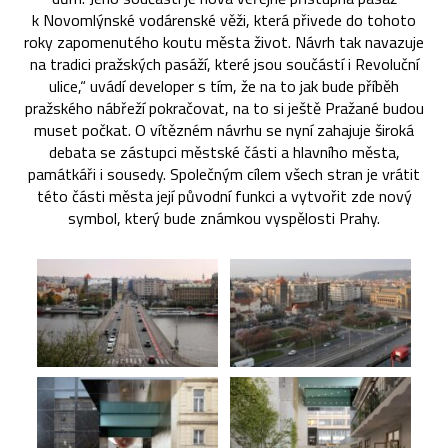
k Novomlýnské vodárenské věži, která přivede do tohoto
roky zapomenutého koutu města život. Návrh tak navazuje
na tradici pražských pasáží, které jsou součástí i Revoluční
ulice,“ uvádí developer s tím, že na to jak bude příběh
pražského nábřeží pokračovat, na to si ještě Pražané budou
muset počkat. O vítězném návrhu se nyní zahajuje široká
debata se zástupci městské části a hlavního města,
památkáři i sousedy. Společným cílem všech stran je vrátit
této části města její původní funkci a vytvořit zde nový
symbol, který bude známkou vyspělosti Prahy.