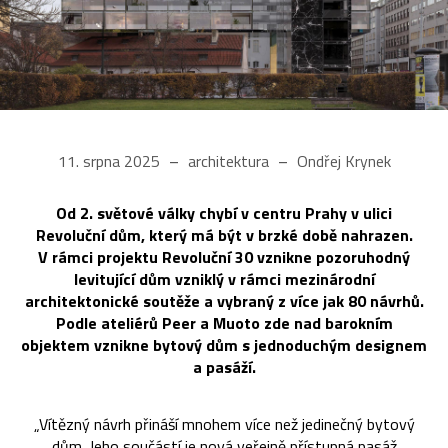
11. srpna 2025
architektura
Ondřej Krynek
Od 2. světové války chybí v centru Prahy v ulici
Revoluční dům, který má být v brzké době nahrazen.
V rámci projektu Revoluční 30 vznikne pozoruhodný
levitující dům vzniklý v rámci mezinárodní
architektonické soutěže a vybraný z více jak 80 návrhů.
Podle ateliérů Peer a Muoto zde nad barokním
objektem vznikne bytový dům s jednoduchým designem
a pasáží.
„Vítězný návrh přináší mnohem více než jedinečný bytový
dům. Jeho součástí je nová veřejně přístupná pasáž