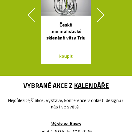
České
Poctivé hlin
minimalistické
věšáky Arro
skleněné vázy Triu
černé a bí
koupit
koupit
VYBRANÉ AKCE Z
KALENDÁŘE
Nejdůležitější akce, výstavy, konference v oblasti designu u
nás i ve světě...
Výstava Kaws
od 3.4.2026 do 27.9.2026