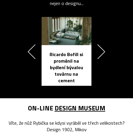
nejen o designu...
Ricardo Bofill si
Přichází ten
proměnil na
propracovan
bydlení bývalou
elektronic
továrnu na
zápisník
cement
reMarkable
ON-LINE
DESIGN MUSEUM
Víte, že nůž Rybička se kdysi vyráběl ve třech velikostech?
Design 1902, Mikov