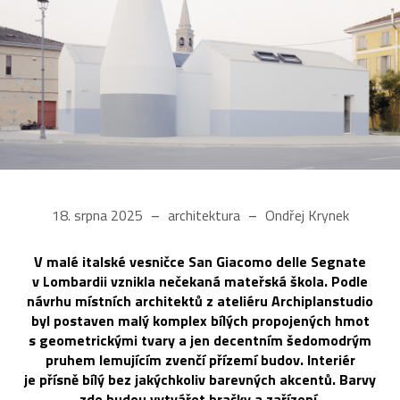
18. srpna 2025
architektura
Ondřej Krynek
V malé italské vesničce San Giacomo delle Segnate
v Lombardii vznikla nečekaná mateřská škola. Podle
návrhu místních architektů z ateliéru Archiplanstudio
byl postaven malý komplex bílých propojených hmot
s geometrickými tvary a jen decentním šedomodrým
pruhem lemujícím zvenčí přízemí budov. Interiér
je přísně bílý bez jakýchkoliv barevných akcentů. Barvy
zde budou vytvářet hračky a zařízení.