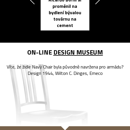
Přichází ten
proměnil na
propracovan
bydlení bývalou
elektronic
továrnu na
zápisník
cement
reMarkable
ON-LINE
DESIGN MUSEUM
Víte, že židle Navy Chair byla původně navržena pro armádu?
Design 1944, Wilton C. Dinges, Emeco