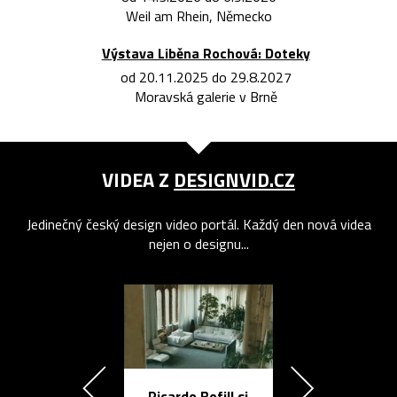
Weil am Rhein, Německo
Výstava Liběna Rochová: Doteky
od 20.11.2025 do 29.8.2027
Moravská galerie v Brně
VIDEA Z
DESIGNVID.CZ
Jedinečný český design video portál. Každý den nová videa
nejen o designu...
Ricardo Bofill si