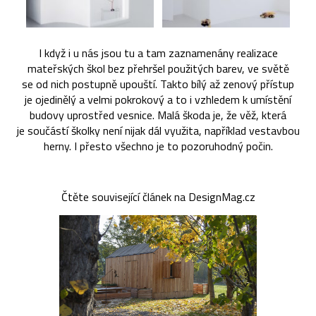
I když i u nás jsou tu a tam zaznamenány realizace
mateřských škol bez přehršel použitých barev, ve světě
se od nich postupně upouští. Takto bílý až zenový přístup
je ojedinělý a velmi pokrokový a to i vzhledem k umístění
budovy uprostřed vesnice. Malá škoda je, že věž, která
je součástí školky není nijak dál využita, například vestavbou
herny. I přesto všechno je to pozoruhodný počin.
Čtěte související článek na DesignMag.cz