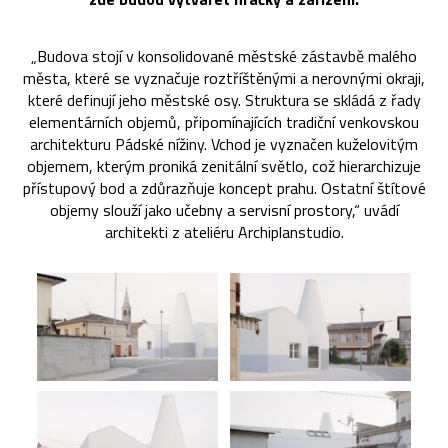
„Budova stojí v konsolidované městské zástavbě malého
města, které se vyznačuje roztříštěnými a nerovnými okraji,
které definují jeho městské osy. Struktura se skládá z řady
elementárních objemů, připomínajících tradiční venkovskou
architekturu Pádské nížiny. Vchod je vyznačen kuželovitým
objemem, kterým proniká zenitální světlo, což hierarchizuje
přístupový bod a zdůrazňuje koncept prahu. Ostatní štítové
objemy slouží jako učebny a servisní prostory,“ uvádí
architekti z ateliéru Archiplanstudio.