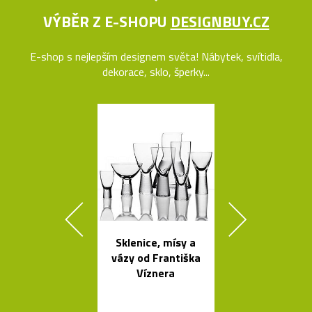
VÝBĚR Z E-SHOPU
DESIGNBUY.CZ
E-shop s nejlepším designem světa! Nábytek, svítidla,
dekorace, sklo, šperky...
Sklenice, mísy a
Ručně vyráb
vázy od Františka
stolička Stool
Víznera
roku 193