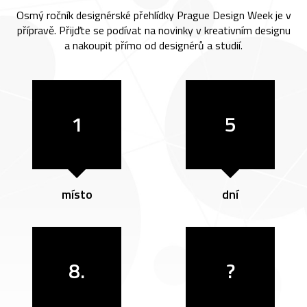
Osmý ročník designérské přehlídky Prague Design Week je v
přípravě. Přijďte se podívat na novinky v kreativním designu
a nakoupit přímo od designérů a studií.
1
5
místo
dní
8.
?