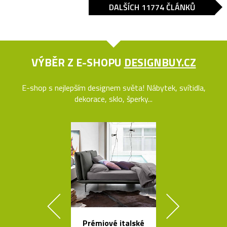
DALŠÍCH 11774 ČLÁNKŮ
VÝBĚR Z E-SHOPU
DESIGNBUY.CZ
E-shop s nejlepším designem světa! Nábytek, svítidla,
dekorace, sklo, šperky...
Prémiové italské
Skleněné bal