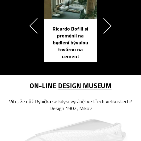
Ricardo Bofill si
Přichází ten
proměnil na
propracovan
bydlení bývalou
elektronic
továrnu na
zápisník
cement
reMarkable
ON-LINE
DESIGN MUSEUM
Víte, že nůž Rybička se kdysi vyráběl ve třech velikostech?
Design 1902, Mikov