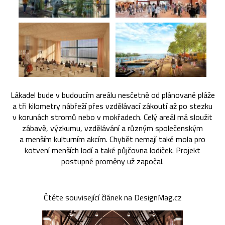
Lákadel bude v budoucím areálu nesčetně od plánované pláže
a tři kilometry nábřeží přes vzdělávací zákoutí až po stezku
v korunách stromů nebo v mokřadech. Celý areál má sloužit
zábavě, výzkumu, vzdělávání a různým společenským
a menším kulturním akcím. Chybět nemají také mola pro
kotvení menších lodí a také půjčovna lodiček. Projekt
postupné proměny už započal.
Čtěte související článek na DesignMag.cz