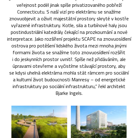
veřejnost podél jinak spíše privatizovaného pobřeží
Connecticutu. S naší vizí pro elektrárnu se snažíme
znovuobjevit a oživit majestátní prostory skryté v kostře
vyřazené infrastruktury. Kotle, sila a turbínové haly jsou
postindustriální katedrály čekající na prozkoumání a nové
interpretace. Jako rozšíření projektu SCAPE na znovuosídlení
ostrova pro potěšení lidského života mezi mnoha jinými
formami života se snažíme toto znovuosídlení rozšířit
i do jeskynních prostor uvnitř. Spíše než přidáváním, ale
úpravami otevřeme a vyčistíme stávající prostory, aby
se kdysi uhelná elektrárna mohla stát rámcem pro sociální
a kulturní život budoucnosti Manresy – od energetické
infrastruktury po sociální infrastrukturu,“ řekl architekt
Bjarke Ingels.