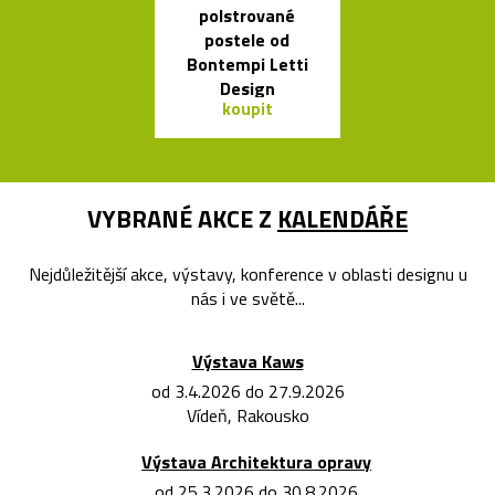
polstrované
jako česká sví
postele od
Memory
Bontempi Letti
Design
koupit
koupit
VYBRANÉ AKCE Z
KALENDÁŘE
Nejdůležitější akce, výstavy, konference v oblasti designu u
nás i ve světě...
Výstava Kaws
od 3.4.2026 do 27.9.2026
Vídeň, Rakousko
Výstava Architektura opravy
od 25.3.2026 do 30.8.2026