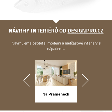
NÁVRHY INTERIÉRŮ OD
DESIGNPRO.CZ
Navrhujeme osobité, moderní a nadčasové interiéry s
nápadem...
náměstí Na Ba
Na Pramenech