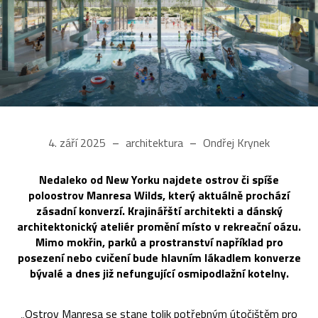
4. září 2025
architektura
Ondřej Krynek
Nedaleko od New Yorku najdete ostrov či spíše
poloostrov Manresa Wilds, který aktuálně prochází
zásadní konverzí. Krajinářští architekti a dánský
architektonický ateliér promění místo v rekreační oázu.
Mimo mokřin, parků a prostranství například pro
posezení nebo cvičení bude hlavním lákadlem konverze
bývalé a dnes již nefungující osmipodlažní kotelny.
„Ostrov Manresa se stane tolik potřebným útočištěm pro