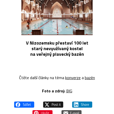
V Nizozemsku přestaví 100 let
starý nevyužívaný kostel
na veřejný plavecký bazén
Čtěte další články na téma
konverze
a
bazén
Foto a z
droj:
BIG