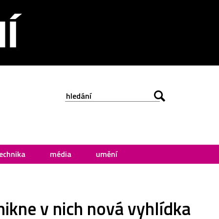
echnika
média
umění
ikne v nich nová vyhlídka