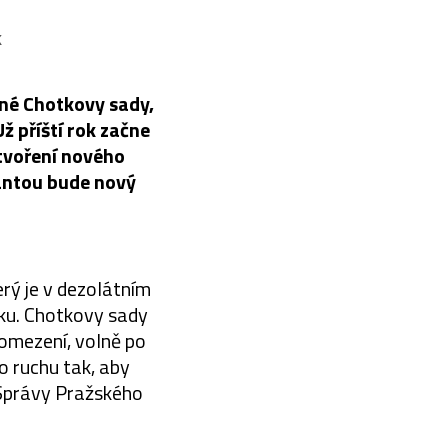
k
vné Chotkovy sady,
ž příští rok začne
ytvoření nového
antou bude nový
erý je v dezolátním
nku. Chotkovy sady
 omezení, volně po
o ruchu tak, aby
 Správy Pražského