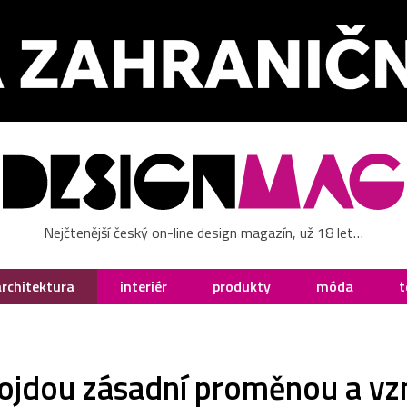
Nejčtenější český on-line design magazín, už 18 let…
architektura
interiér
produkty
móda
t
ojdou zásadní proměnou a vzn