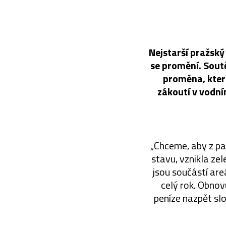
Nejstarší pražský
se promění. Soutě
proměna, která
zákoutí v vodn
„Chceme, aby z par
stavu, vznikla ze
jsou součástí are
celý rok. Obnov
peníze nazpět sl