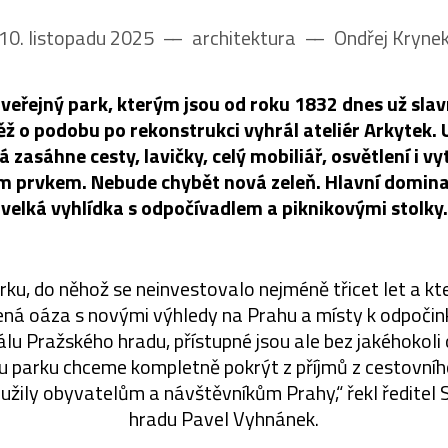
10. listopadu 2025
––
architektura
––
Ondřej Kryne
 veřejný park, kterým jsou od roku 1832 dnes už sla
ž o podobu po rekonstrukci vyhrál ateliér Arkytek. U
 zasáhne cesty, lavičky, celý mobiliář, osvětlení i v
ím prvkem. Nebude chybět nová zeleň. Hlavní domin
velká vyhlídka s odpočívadlem a piknikovými stolky.
ku, do něhož se neinvestovalo nejméně třicet let a kt
lená oáza s novými výhledy na Prahu a místy k odpoči
álu Pražského hradu, přístupné jsou ale bez jakéhokoli
u parku chceme kompletně pokrýt z příjmů z cestovníh
oužily obyvatelům a návštěvníkům Prahy,“ řekl ředitel
hradu Pavel Vyhnánek.