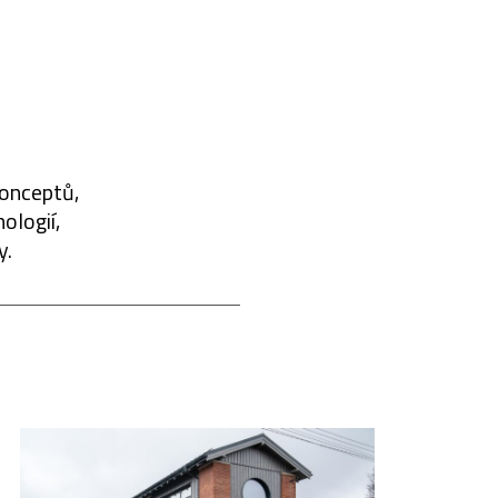
konceptů,
ologií,
y.