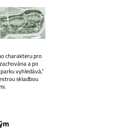
ho charakteru pro
 zachována a po
 parku vyhledává,“
pestrou skladbou
mi.
kým