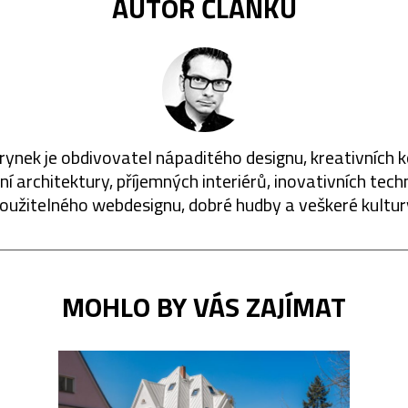
AUTOR ČLÁNKU
rynek je obdivovatel nápaditého designu, kreativních 
í architektury, příjemných interiérů, inovativních techn
oužitelného webdesignu, dobré hudby a veškeré kultur
MOHLO BY VÁS ZAJÍMAT