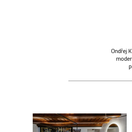
Ondřej K
modern
p