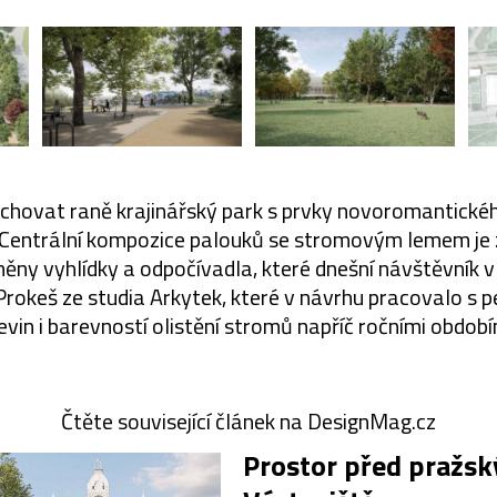
uchovat raně krajinářský park s prvky novoromantické
. Centrální kompozice palouků se stromovým lemem je
lněny vyhlídky a odpočívadla, které dnešní návštěvník v
okeš ze studia Arkytek, které v návrhu pracovalo s 
evin i barevností olistění stromů napříč ročními období
Čtěte související článek na DesignMag.cz
Prostor před pražs