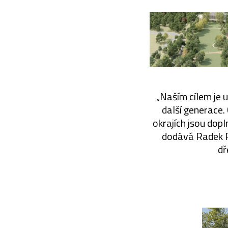
„Naším cílem je 
další generace
okrajích jsou dop
dodává Radek Pr
dř